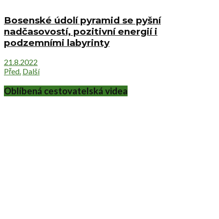
Bosenské údolí pyramid se pyšní
nadčasovostí, pozitivní energií i
podzemními labyrinty
21.8.2022
Před.
Další
Oblíbená cestovatelská videa