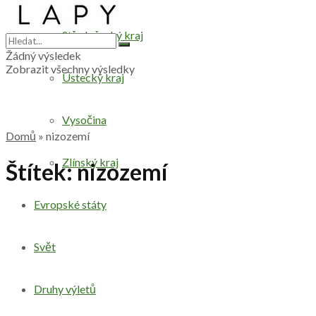
Středočeský kraj
Žádný výsledek
Zobrazit všechny výsledky
Ústecký kraj
Vysočina
Domů
»
nizozemí
Zlínský kraj
Štítek:
nizozemí
Evropské státy
Svět
Druhy výletů