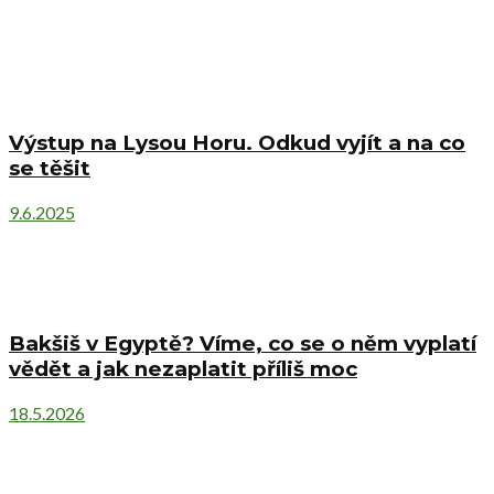
Výstup na Lysou Horu. Odkud vyjít a na co
se těšit
9.6.2025
Bakšiš v Egyptě? Víme, co se o něm vyplatí
vědět a jak nezaplatit příliš moc
18.5.2026