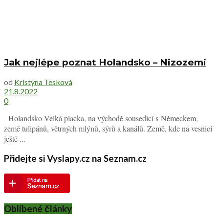
Jak nejlépe poznat Holandsko – Nizozemí
od
Kristýna Tesková
21.8.2022
0
Holandsko Velká placka, na východě sousedící s Německem,
země tulipánů, větrných mlýnů, sýrů a kanálů. Země, kde na vesnici
ještě ...
Přidejte si Vyslapy.cz na Seznam.cz
Oblíbené články