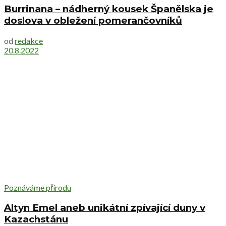
Burrinana – nádherný kousek Španělska je
doslova v obležení pomerančovníků
od
redakce
20.8.2022
Poznáváme přírodu
Altyn Emel aneb unikátní zpívající duny v
Kazachstánu