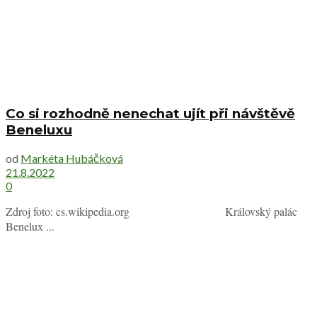
Co si rozhodně nenechat ujít při návštěvě
Beneluxu
od
Markéta Hubáčková
21.8.2022
0
Zdroj foto: cs.wikipedia.org Královský palác
Benelux ...