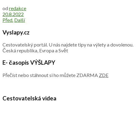
od
redakce
20.8.2022
Před.
Další
Vyslapy.cz
Cestovatelský portál. U nás najdete tipy na výlety a dovolenou.
Česká republika, Evropa a Svět
E- časopis VÝŠLAPY
Přečíst nebo stáhnout si ho můžete ZDARMA
ZDE
Cestovatelská videa