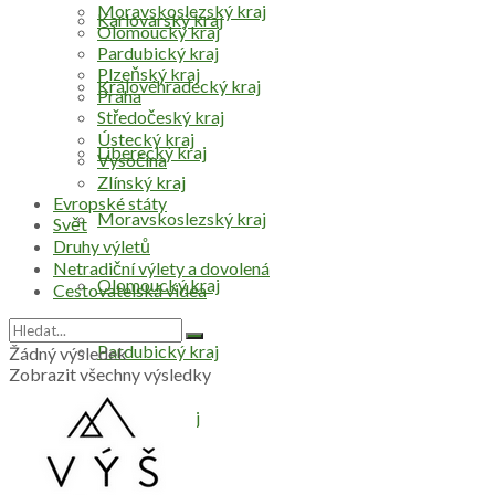
Moravskoslezský kraj
Karlovarský kraj
Olomoucký kraj
Pardubický kraj
Plzeňský kraj
Královéhradecký kraj
Praha
Středočeský kraj
Ústecký kraj
Liberecký kraj
Vysočina
Zlínský kraj
Evropské státy
Moravskoslezský kraj
Svět
Druhy výletů
Netradiční výlety a dovolená
Olomoucký kraj
Cestovatelská videa
Pardubický kraj
Žádný výsledek
Zobrazit všechny výsledky
Plzeňský kraj
Praha