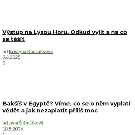
Výstup na Lysou Horu. Odkud vyjít a na co
se těšit
od
Kristyna Kousalikova
9.6.2025
0
Bakšiš v Egyptě? Víme, co se o něm vyplatí
vědět a jak nezaplatit příliš moc
od
Jana Šrámčíková
18.5.2026
1