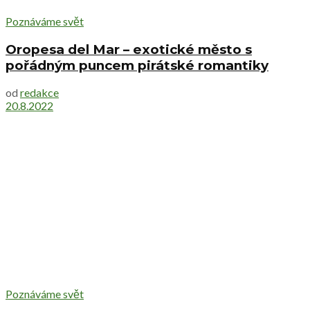
Poznáváme svět
Oropesa del Mar – exotické město s
pořádným puncem pirátské romantiky
od
redakce
20.8.2022
Poznáváme svět