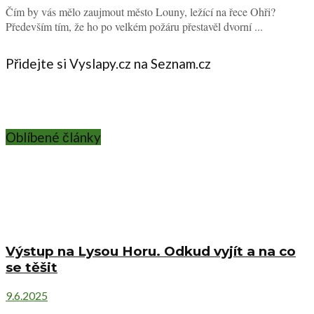
Čím by vás mělo zaujmout město Louny, ležící na řece Ohři?
Především tím, že ho po velkém požáru přestavěl dvorní ...
Přidejte si Vyslapy.cz na Seznam.cz
Oblíbené články
Výstup na Lysou Horu. Odkud vyjít a na co
se těšit
9.6.2025