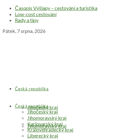
Časopis Výšlapy – cestování a turistika
Low-cost cestování
Rady a tipy
Pátek, 7 srpna, 2026
Česká republika
Česká republika
Jihočeský kraj
Jihočeský kraj
Jihomoravský kraj
Karlovarský kraj
Jihomoravský kraj
Královéhradecký kraj
Liberecký kraj