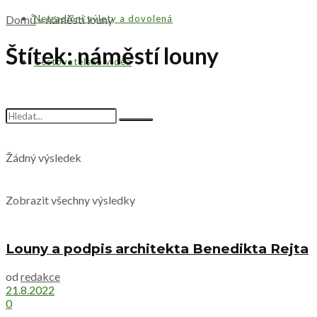
Domů
Netradiční výlety a dovolená
»
náměstí louny
Štítek:
náměstí louny
Cestovatelská videa
Žádný výsledek
Zobrazit všechny výsledky
Louny a podpis architekta Benedikta Rejta
od
redakce
21.8.2022
0