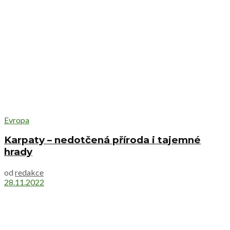
Evropa
Karpaty – nedotčená příroda i tajemné
hrady
od
redakce
28.11.2022