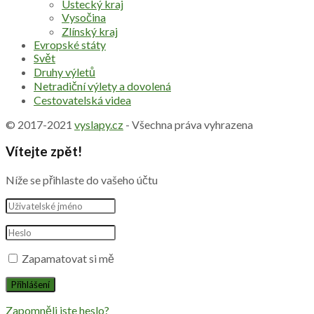
Ústecký kraj
Vysočina
Zlínský kraj
Evropské státy
Svět
Druhy výletů
Netradiční výlety a dovolená
Cestovatelská videa
© 2017-2021
vyslapy.cz
- Všechna práva vyhrazena
Vítejte zpět!
Níže se přihlaste do vašeho účtu
Zapamatovat si mě
Zapomněli jste heslo?