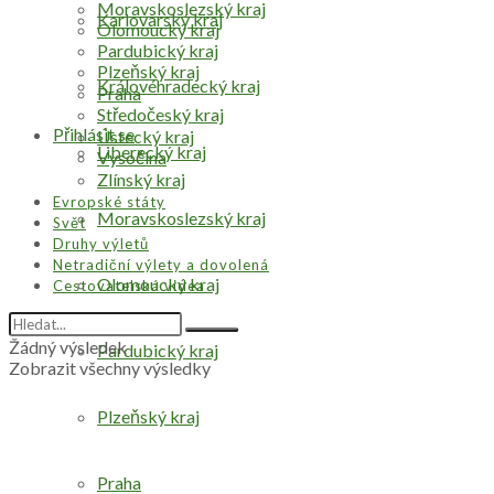
Moravskoslezský kraj
Karlovarský kraj
Olomoucký kraj
Pardubický kraj
Plzeňský kraj
Královéhradecký kraj
Praha
Středočeský kraj
Přihlásit se
Ústecký kraj
Liberecký kraj
Vysočina
Zlínský kraj
Evropské státy
Moravskoslezský kraj
Svět
Druhy výletů
Netradiční výlety a dovolená
Olomoucký kraj
Cestovatelská videa
Žádný výsledek
Pardubický kraj
Zobrazit všechny výsledky
Plzeňský kraj
Praha