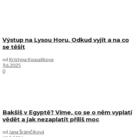
Výstup na Lysou Horu. Odkud vyjít a na co
se těšit
od
Kristyna Kousalikova
9.6.2025
0
Bakšiš v Egyptě? Víme, co se o něm vyplatí
vědět a jak nezaplatit příliš moc
od
Jana Šrámčíková