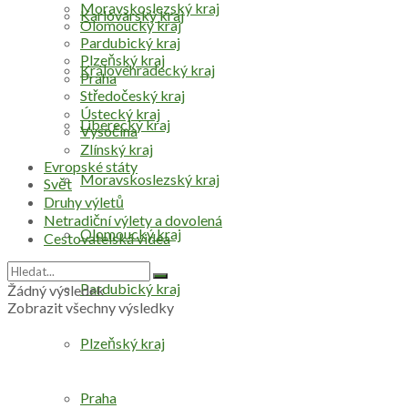
Moravskoslezský kraj
Karlovarský kraj
Olomoucký kraj
Pardubický kraj
Plzeňský kraj
Královéhradecký kraj
Praha
Středočeský kraj
Ústecký kraj
Liberecký kraj
Vysočina
Zlínský kraj
Evropské státy
Moravskoslezský kraj
Svět
Druhy výletů
Netradiční výlety a dovolená
Olomoucký kraj
Cestovatelská videa
Pardubický kraj
Žádný výsledek
Zobrazit všechny výsledky
Plzeňský kraj
Praha