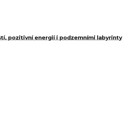
í, pozitivní energií i podzemními labyrinty