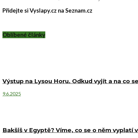
Přidejte si Vyslapy.cz na Seznam.cz
Oblíbené články
Výstup na Lysou Horu. Odkud vyjít a na co se
9.6.2025
Bakšiš v Egyptě? Víme, co se o něm vyplatí v