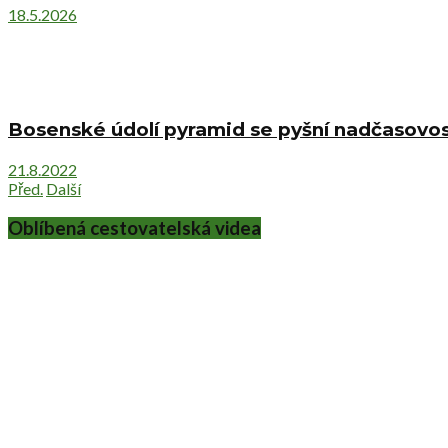
18.5.2026
Bosenské údolí pyramid se pyšní nadčasovost
21.8.2022
Před.
Další
Oblíbená cestovatelská videa