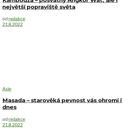
Kambodža – posvátný Angkor Wat, ale i
největší popraviště světa
od
redakce
21.8.2022
Asie
Masada – starověká pevnost vás ohromí i
dnes
od
redakce
21.8.2022