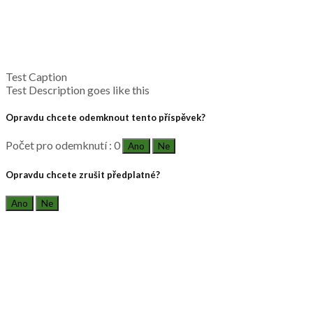
Test Caption
Test Description goes like this
Opravdu chcete odemknout tento příspěvek?
Počet pro odemknutí : 0
Ano
Ne
Opravdu chcete zrušit předplatné?
Ano
Ne