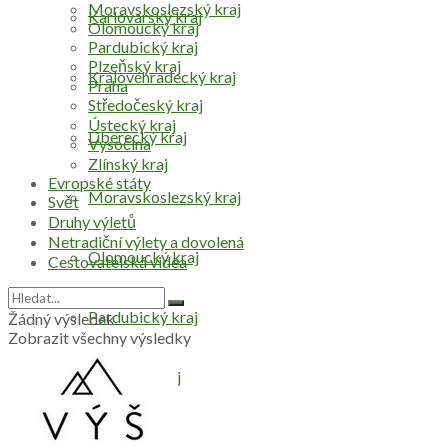
Moravskoslezský kraj
Karlovarský kraj
Olomoucký kraj
Pardubický kraj
Plzeňský kraj
Královéhradecký kraj
Praha
Středočeský kraj
Ústecký kraj
Liberecký kraj
Vysočina
Zlínský kraj
Evropské státy
Moravskoslezský kraj
Svět
Druhy výletů
Netradiční výlety a dovolená
Olomoucký kraj
Cestovatelská videa
Pardubický kraj
Žádný výsledek
Zobrazit všechny výsledky
Plzeňský kraj
Praha