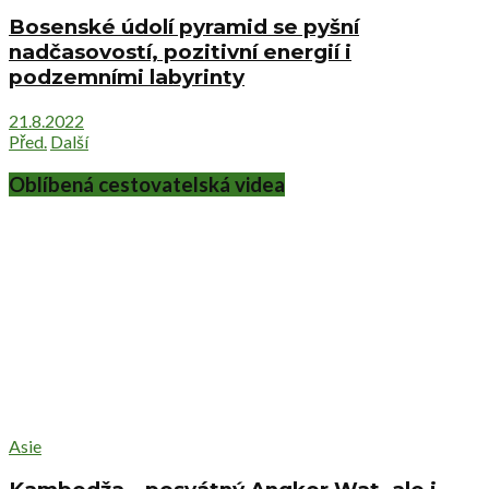
Bosenské údolí pyramid se pyšní
nadčasovostí, pozitivní energií i
podzemními labyrinty
21.8.2022
Před.
Další
Oblíbená cestovatelská videa
Asie