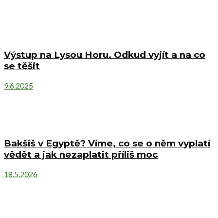
Výstup na Lysou Horu. Odkud vyjít a na co
se těšit
9.6.2025
Bakšiš v Egyptě? Víme, co se o něm vyplatí
vědět a jak nezaplatit příliš moc
18.5.2026