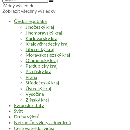
Žádný výsledek
Zobrazit všechny výsledky
Česká republika
Jihočeský kraj
Jihomoravský kraj
Karlovarský kraj
Královéhradecký kraj
Liberecký kraj
Moravskoslezský kraj
Olomoucký kraj
Pardubický kraj
Plzeňský kraj
Praha
Středočeský kraj
Ústecký kraj
Vysočina
Zlínský kraj
Evropské státy
Svět
Druhy výletů
Netradiční výlety a dovolená
Cestovatelská videa