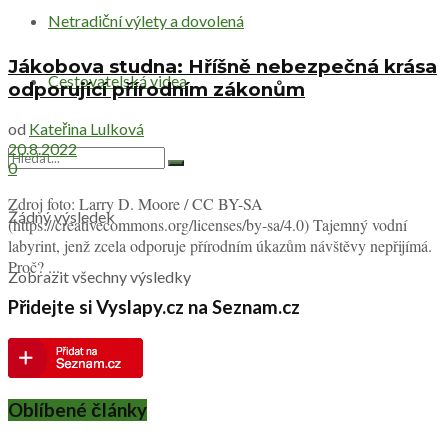
Netradiční výlety a dovolená
Jákobova studna: Hříšně nebezpečná krása
Cestovatelská videa
odporující přírodním zákonům
od
Kateřina Lulková
20.8.2022
0
Zdroj foto: Larry D. Moore / CC BY-SA
Žádný výsledek
(https://creativecommons.org/licenses/by-sa/4.0) Tajemný vodní
labyrint, jenž zcela odporuje přírodním úkazům návštěvy nepřijímá.
Proč? ...
Zobrazit všechny výsledky
Přidejte si Vyslapy.cz na Seznam.cz
Oblíbené články