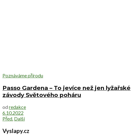
Poznáváme přírodu
Passo Gardena – To jevíce než jen lyžařské
závody Světového poháru
od
redakce
6.10.2022
Před.
Další
Vyslapy.cz