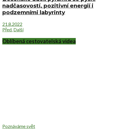
nadčasovostí, pozitivní energií i
podzemními labyrinty
21.8.2022
Před.
Další
Oblíbená cestovatelská videa
Poznáváme svět