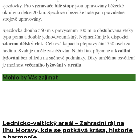
vyznavače bílé stopy
sjezdovky. Pro
jsou upravovány běžecké
okruhy o délce 20 km. Sjezdové i běžecké tratě jsou pravidelně
strojově upravovány.
Sjezdovka dlouhá 550 m s převýšením 100 m je obsluhována vleky
typu poma a double jedno/dvoumístný. Nejmenším je k dispozici
zdarma dětský vlek
. Celková kapacita přepravy činí 750 osob za
kvalitní
hodinu. Svah je uměle zasněžován. Nabízí tak příjemné a
lyžování
bez ohledu na sněhové podmínky. Díky umělému osvětlení
večerního lyžování v areálu
je možnost
.
Mohlo by Vás zajímat
Lednicko-valtický areál – Zahradní ráj na
jihu Moravy, kde se potkává krása, historie
a harmonie