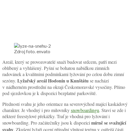
Zdroj foto. envato
Areál, který se provozovatelé snaží budovat srdcem, patří mezi
oblíbený a vyhlášený. Pyšní se bohatou nabídkou zimních
radovánek a kvalitními podmínkami lyžování po celou dobu zimní
Lyžařský areál Hodonín u Kunštátu
sezóny.
se nachází
v nádherném prostřední na okraji Českomoravské vysočiny. Přímo
pod sjezdovkou je k dispozici bezplatné parkoviště.
Předností svahu je jeho orientace na severovýchod mající kaskádový
charakter. Je vhodný i pro milovníky
snowboardingu
. Staví se zde i
některé freestylové překážky. Trať je vhodná pro lyžování i
mírně se svažující
snowboarding. Pro začátečníky jsou k dispozici
svahy
. Zkušení lyžaři ocení přírodní vlnitost terénu v ostřejší části