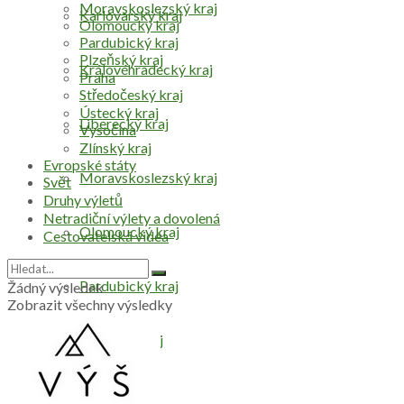
Moravskoslezský kraj
Karlovarský kraj
Olomoucký kraj
Pardubický kraj
Plzeňský kraj
Královéhradecký kraj
Praha
Středočeský kraj
Ústecký kraj
Liberecký kraj
Vysočina
Zlínský kraj
Evropské státy
Moravskoslezský kraj
Svět
Druhy výletů
Netradiční výlety a dovolená
Olomoucký kraj
Cestovatelská videa
Pardubický kraj
Žádný výsledek
Zobrazit všechny výsledky
Plzeňský kraj
Praha