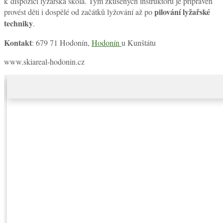
k dispozici lyžařská škola. Tým zkušených instruktorů je připraven
pilování lyžařské
provést děti i dospělé od začátků lyžování až po
techniky
.
Kontakt
: 679 71 Hodonín,
Hodonín
u Kunštátu
www.skiareal-hodonin.cz