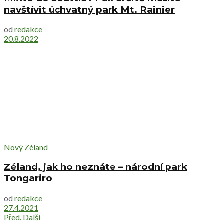
navštívit úchvatný park Mt. Rainier
od
redakce
20.8.2022
Nový Zéland
Zéland, jak ho neznáte – národní park
Tongariro
od
redakce
27.4.2021
Před.
Další