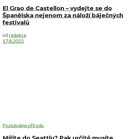
El Grao de Castellon – vydejte se do
Španělska nejenom za náloží báječných
festivalů
od
redakce
17.8.2022
Poznáváme přírodu
Míříte do Seattlu? Pak určitě musíte