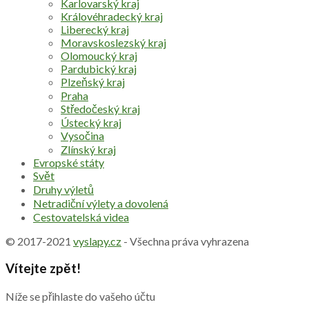
Karlovarský kraj
Královéhradecký kraj
Liberecký kraj
Moravskoslezský kraj
Olomoucký kraj
Pardubický kraj
Plzeňský kraj
Praha
Středočeský kraj
Ústecký kraj
Vysočina
Zlínský kraj
Evropské státy
Svět
Druhy výletů
Netradiční výlety a dovolená
Cestovatelská videa
© 2017-2021
vyslapy.cz
- Všechna práva vyhrazena
Vítejte zpět!
Níže se přihlaste do vašeho účtu