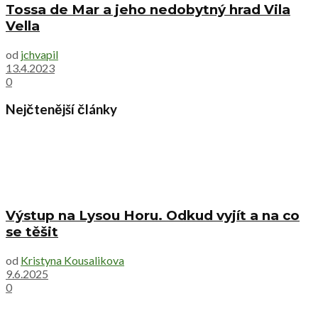
Tossa de Mar a jeho nedobytný hrad Vila
Vella
od
jchvapil
13.4.2023
0
Nejčtenější články
Výstup na Lysou Horu. Odkud vyjít a na co
se těšit
od
Kristyna Kousalikova
9.6.2025
0