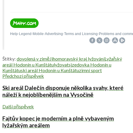
Štítky:
dovolená v zimě
Jihomoravský kraj lyžování
Lyžařský
areál Hodonín u Kunštátu
lyžovat
sjzedovka Hodonín u
Kunštátu
ski areál Hodonín u Kunštátu
zimní sport
Předchozí příspěvek
Ski areál Dalečín disponuje několika svahy, které
náleží k nejoblíbenějším na Vysočině
Další příspěvek
Fajtův kopec je moderním a plně vybaveným
lyžařským areálem