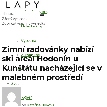
Středočeský kraj
Žádný výsledek
Zobrazit všechny výsledky
Ústecký kraj
Vysočina
Zimní radovánky nabízí
Zlínský kraj
ski areál Hodonín u
Kunštátu nacházející se v
Evropské státy
malebném prostředí
Svět
Druhy výletů
od
Kateřina Lulková