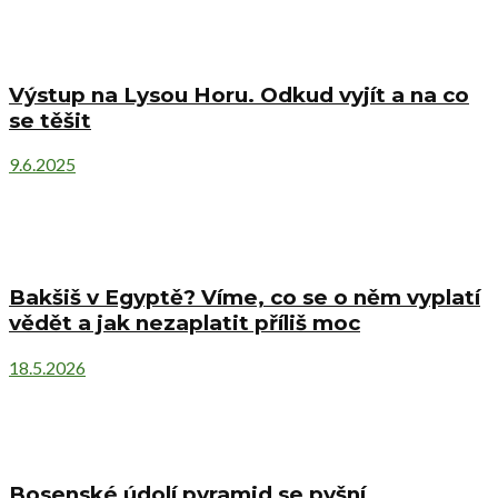
Výstup na Lysou Horu. Odkud vyjít a na co
se těšit
9.6.2025
Bakšiš v Egyptě? Víme, co se o něm vyplatí
vědět a jak nezaplatit příliš moc
18.5.2026
Bosenské údolí pyramid se pyšní