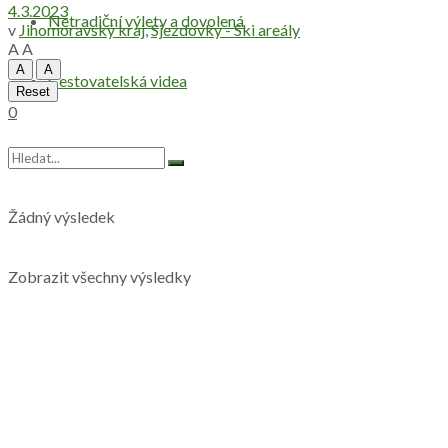
4.3.2023
Netradiční výlety a dovolená
v
Jihomoravský kraj
,
Sjezdovky - Ski areály
A
A
A
A
Cestovatelská videa
Reset
0
Žádný výsledek
Zobrazit všechny výsledky