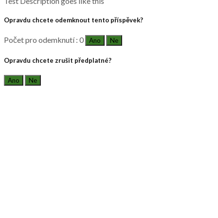
Test Description goes like this
Opravdu chcete odemknout tento příspěvek?
Počet pro odemknutí : 0
Ano
Ne
Opravdu chcete zrušit předplatné?
Ano
Ne