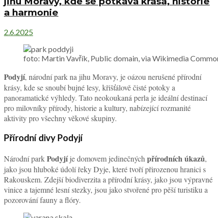
jihu Moravy, kde se potkává krása, historie
a harmonie
2.6.2025
foto: Martin Vavřík, Public domain, via Wikimedia Commo
Podyjí
, národní park na jihu Moravy, je oázou nerušené přírodní
krásy, kde se snoubí bujné lesy, křišťálově čisté potoky a
panoramatické výhledy. Tato neokoukaná perla je ideální destinací
pro milovníky přírody, historie a kultury, nabízející rozmanité
aktivity pro všechny věkové skupiny.
Přírodní divy Podyjí
Podyjí
přírodních úkazů
Národní park
je domovem jedinečných
,
jako jsou hluboké údolí řeky Dyje, které tvoří přirozenou hranici s
Rakouskem. Zdejší biodiverzita a přírodní krásy, jako jsou výpravné
vinice a tajemné lesní stezky, jsou jako stvořené pro pěší turistiku a
pozorování fauny a flóry.