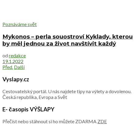
Poznáváme svět
Mykonos – perla souostroví Kyklady, kterou
by měl jednou za život navštívit každý
od
redakce
19.1.2022
Před.
Další
Vyslapy.cz
Cestovatelský portál. U nás najdete tipy na výlety a dovolenou.
Česká republika, Evropa a Svět
E- časopis VÝŠLAPY
Přečíst nebo stáhnout si ho můžete ZDARMA
ZDE