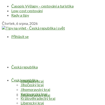
Časopis Výšlapy – cestování a turistika
Low-cost cestování
Rady a tipy
Čtvrtek, 6 srpna, 2026
Přihlásit se
Česká republika
Česká republika
Jihočeský kraj
Jihočeský kraj
Jihomoravský kraj
Karlovarský kraj
Jihomoravský kraj
Královéhradecký kraj
Liberecký kraj