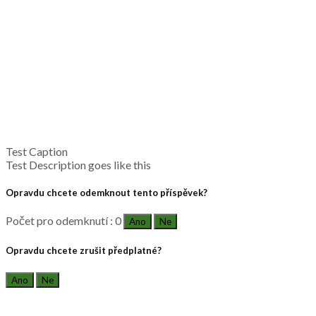
Test Caption
Test Description goes like this
Opravdu chcete odemknout tento příspěvek?
Počet pro odemknutí : 0
Ano
Ne
Opravdu chcete zrušit předplatné?
Ano
Ne