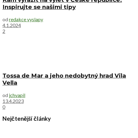
Inspirujte se našimi tipy
od
redakce vyslapy
4.1.2024
2
Tossa de Mar a jeho nedobytný hrad Vila
Vella
od
jchvapil
13.4.2023
0
Nejčtenější články