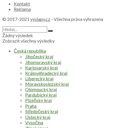
Kontakt
Reklama
© 2017-2021
vyslapy.cz
- Všechna práva vyhrazena
Žádný výsledek
Zobrazit všechny výsledky
Česká republika
Jihočeský kraj
Jihomoravský kraj
Karlovarský kraj
Královéhradecký kraj
Liberecký kraj
Moravskoslezský kraj
Olomoucký kraj
Pardubický kraj
Plzeňský kraj
Praha
Středočeský kraj
Ústecký kraj
Vysočina