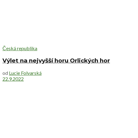
Česká republika
Výlet na nejvyšší horu Orlických hor
od
Lucie Folvarská
22.9.2022