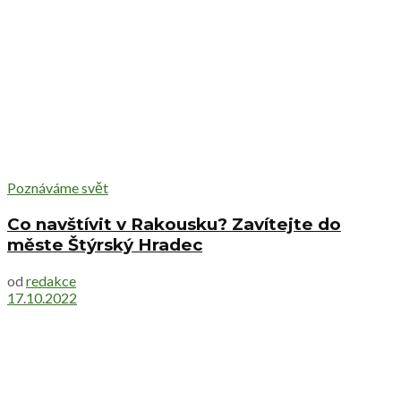
Poznáváme svět
Co navštívit v Rakousku? Zavítejte do
měste Štýrský Hradec
od
redakce
17.10.2022