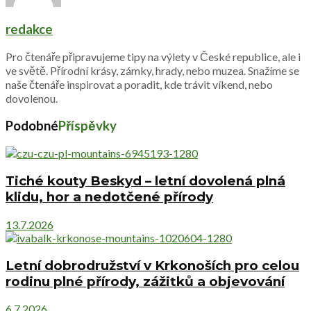
redakce
Pro čtenáře připravujeme tipy na výlety v České republice, ale i
ve světě. Přírodní krásy, zámky, hrady, nebo muzea. Snažíme se
naše čtenáře inspirovat a poradit, kde trávit víkend, nebo
dovolenou.
Podobné
Příspěvky
Tiché kouty Beskyd – letní dovolená plná
klidu, hor a nedotčené přírody
13.7.2026
Letní dobrodružství v Krkonoších pro celou
rodinu plné přírody, zážitků a objevování
6.7.2026