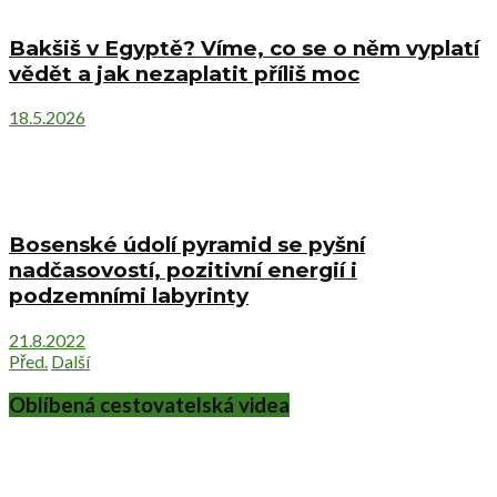
Bakšiš v Egyptě? Víme, co se o něm vyplatí
vědět a jak nezaplatit příliš moc
18.5.2026
Bosenské údolí pyramid se pyšní
nadčasovostí, pozitivní energií i
podzemními labyrinty
21.8.2022
Před.
Další
Oblíbená cestovatelská videa