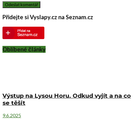
Přidejte si Vyslapy.cz na Seznam.cz
Oblíbené články
Výstup na Lysou Horu. Odkud vyjít a na co
se těšit
9.6.2025