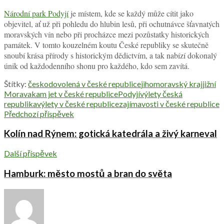
Národní park Podyjí
je místem, kde se každý může cítit jako
objevitel, ať už při pohledu do hlubin lesů, při ochutnávce šťavnatých
moravských vín nebo při procházce mezi pozůstatky historických
památek. V tomto kouzelném koutu České republiky se skutečně
snoubí krása přírody s historickým dědictvím, a tak nabízí dokonalý
únik od každodenního shonu pro každého, kdo sem zavítá.
Štítky:
česko
dovolená v české republice
jihomoravský kraj
jižní
Morava
kam jet v české republice
Podyjí
výlety česká
republika
výlety v české republice
zajímavosti v české republice
Předchozí příspěvek
Kolín nad Rýnem: gotická katedrála a živý karneval
Další příspěvek
Hamburk: město mostů a bran do světa