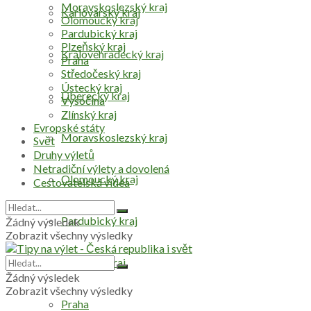
Moravskoslezský kraj
Karlovarský kraj
Olomoucký kraj
Pardubický kraj
Plzeňský kraj
Královéhradecký kraj
Praha
Středočeský kraj
Ústecký kraj
Liberecký kraj
Vysočina
Zlínský kraj
Evropské státy
Moravskoslezský kraj
Svět
Druhy výletů
Netradiční výlety a dovolená
Olomoucký kraj
Cestovatelská videa
Pardubický kraj
Žádný výsledek
Zobrazit všechny výsledky
Plzeňský kraj
Žádný výsledek
Zobrazit všechny výsledky
Praha