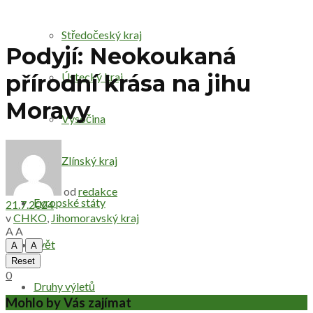
Středočeský kraj
Podyjí: Neokoukaná
Ústecký kraj
přírodní krása na jihu
Moravy
Vysočina
Zlínský kraj
od
redakce
Evropské státy
21.7.2024
v
CHKO
,
Jihomoravský kraj
A
A
Svět
A
A
Reset
0
Druhy výletů
Mohlo by Vás zajímat