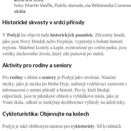
foto: Martin Vavřík, Public domain, via Wikimedia Co
skála
Historické skvosty v srdci přírody
Podyjí
historických památek
V
lze objevit řadu
. Zříceniny hradů,
jako jsou Nový Hrádek nebo Frejštejn, vyprávějí o bohaté historii
regionu. Malebné kostely a kaple, roztroušené po celém parku, jsou
svědky duchovního života, který zde pulsoval po staletí.
Aktivity pro rodiny a seniory
rodiny
seniory
Pro
s dětmi a
je Podyjí jako stvořené. Náučné
stezky, jako je stezka po břehu Dyje, nabízejí vzdělávací zastavení s
informacemi o místní přírodě a historii. Pro ty, kteří hledají
odpočinek, jsou tu piknikové oblasti a vyhlídková místa, jako je
Vraní skála, odkud se naskýtají dechberoucí výhledy na údolí řeky.
Cykloturistika: Objevujte na kolech
cykloturisty
Podyjí je také oblíbeným místem pro
. Síť kvalitních