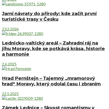
Jarní návraty do přírody: kde začít první
turistické trasy v Česku
23.2.2026
Lednicko-valtický areál – Zahradní ráj na
jihu Moravy, kde se potkává krása, historie
a harmonie
2.6.2025
Hrad Pernštejn – Tajemný „mramorový
hrad“ Moravy, který odolal času i zbraním
22.5.2025
Zámek Lednice – Skvost romantismu v