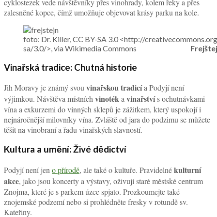
cyklostezek vede návštěvníky přes vinohrady, kolem řeky a přes
zalesněné kopce, čímž umožňuje objevovat krásy parku na kole.
foto: Dr. Killer, CC BY-SA 3.0 <http://creativecommons.or
sa/3.0/>, via Wikimedia Commons
Frejšte
Vinařská tradice: Chutná historie
vinařskou tradicí
Jih Moravy je známý svou
a Podyjí není
vinoték
vinařství
výjimkou. Návštěva místních
a
s ochutnávkami
vína a exkurzemi do vinných sklepů je zážitkem, který uspokojí i
nejnáročnější milovníky vína. Zvláště od jara do podzimu se můžete
těšit na vinobraní a řadu vinařských slavností.
Kultura a umění: Živé dědictví
kulturní
Podyjí není jen
o přírodě
, ale také o kultuře. Pravidelné
akce
, jako jsou koncerty a výstavy, oživují staré městské centrum
Znojma, které je s parkem úzce spjato. Prozkoumejte také
znojemské podzemí nebo si prohlédněte fresky v rotundě sv.
Kateřiny.