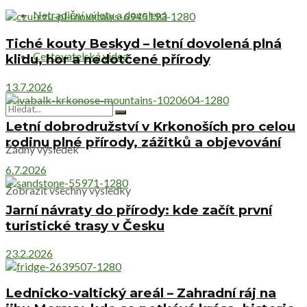
Netradiční výlety a dovolená
Tiché kouty Beskyd – letní dovolená plná
Cestovatelská videa
klidu, hor a nedotčené přírody
13.7.2026
Letní dobrodružství v Krkonoších pro celou
rodinu plné přírody, zážitků a objevování
Žádný výsledek
6.7.2026
Zobrazit všechny výsledky
Jarní návraty do přírody: kde začít první
turistické trasy v Česku
23.2.2026
Lednicko-valtický areál – Zahradní ráj na