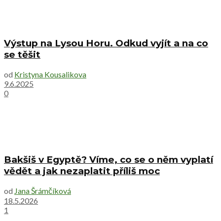
Výstup na Lysou Horu. Odkud vyjít a na co
se těšit
od
Kristyna Kousalikova
9.6.2025
0
Bakšiš v Egyptě? Víme, co se o něm vyplatí
vědět a jak nezaplatit příliš moc
od
Jana Šrámčíková
18.5.2026
1