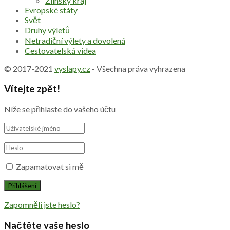
Zlínský kraj
Evropské státy
Svět
Druhy výletů
Netradiční výlety a dovolená
Cestovatelská videa
© 2017-2021
vyslapy.cz
- Všechna práva vyhrazena
Vítejte zpět!
Níže se přihlaste do vašeho účtu
Zapamatovat si mě
Zapomněli jste heslo?
Načtěte vaše heslo