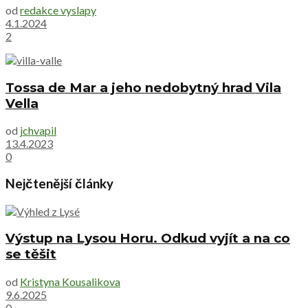
od
redakce vyslapy
4.1.2024
2
Tossa de Mar a jeho nedobytný hrad Vila
Vella
od
jchvapil
13.4.2023
0
Nejčtenější články
Výstup na Lysou Horu. Odkud vyjít a na co
se těšit
od
Kristyna Kousalikova
9.6.2025
0