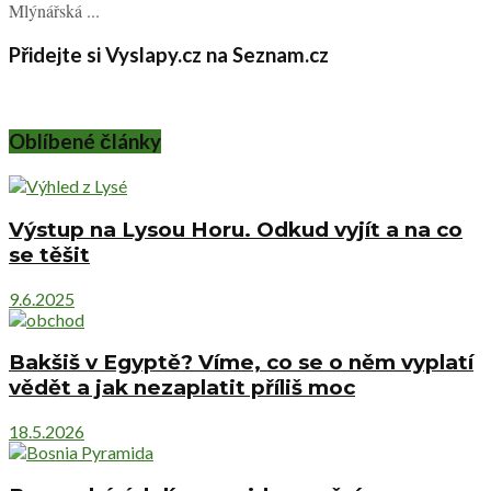
Mlýnářská ...
Přidejte si Vyslapy.cz na Seznam.cz
Oblíbené články
Výstup na Lysou Horu. Odkud vyjít a na co
se těšit
9.6.2025
Bakšiš v Egyptě? Víme, co se o něm vyplatí
vědět a jak nezaplatit příliš moc
18.5.2026