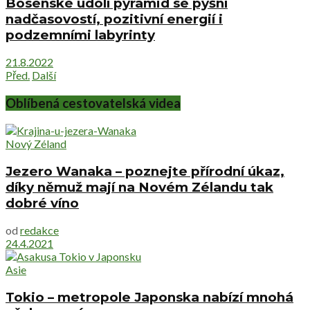
Bosenské údolí pyramid se pyšní
nadčasovostí, pozitivní energií i
podzemními labyrinty
21.8.2022
Před.
Další
Oblíbená cestovatelská videa
Nový Zéland
Jezero Wanaka – poznejte přírodní úkaz,
díky němuž mají na Novém Zélandu tak
dobré víno
od
redakce
24.4.2021
Asie
Tokio – metropole Japonska nabízí mnohá