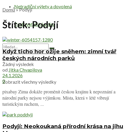
Netradiční výlety a dovolená
Domů
»
Podyjí
Štítek:
Podyjí
Cestovatelská videa
Když ticho hor ožije sněhem: zimní tvář
českých národních parků
Žádný výsledek
od
Jitka Chvapilova
24.1.2026
0
Zobrazit všechny výsledky
pixabay Zima dokáže proměnit českou krajinu k nepoznání a
národní parky nejsou výjimkou. Místa, která v létě vibrují
turistickým ruchem, ...
Podyjí: Neokoukaná přírodní krása na jihu