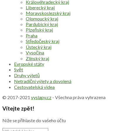
Královéhradecký kraj
Liberecký kraj
Moravskoslezský kraj
Olomoucký kraj
Pardubický kraj
Plzeňský kraj
Praha
Středočeský kraj
Ústecký kraj
Vysočina
Zlínský kraj
Evropské státy
Svět
Druhy výletů
Netradiční výlety a dovolená
Cestovatelská videa
© 2017-2021
vyslapy.cz
- Všechna práva vyhrazena
Vítejte zpět!
Níže se přihlaste do vašeho účtu