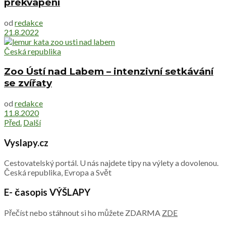
překvapení
od
redakce
21.8.2022
Česká republika
Zoo Ústí nad Labem – intenzivní setkávání
se zvířaty
od
redakce
11.8.2020
Před.
Další
Vyslapy.cz
Cestovatelský portál. U nás najdete tipy na výlety a dovolenou.
Česká republika, Evropa a Svět
E- časopis VÝŠLAPY
Přečíst nebo stáhnout si ho můžete ZDARMA
ZDE