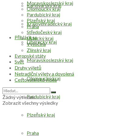
Moravskoslezský kraj
Karlovarský kraj
Olomoucký kraj
Pardubický kraj
Plzeňský kraj
Královéhradecký kraj
Praha
Středočeský kraj
Přihlásit se
Ústecký kraj
Liberecký kraj
Vysočina
Zlínský kraj
Evropské státy
Moravskoslezský kraj
Svět
Druhy výletů
Netradiční výlety a dovolená
Olomoucký kraj
Cestovatelská videa
Pardubický kraj
Žádný výsledek
Zobrazit všechny výsledky
Plzeňský kraj
Praha