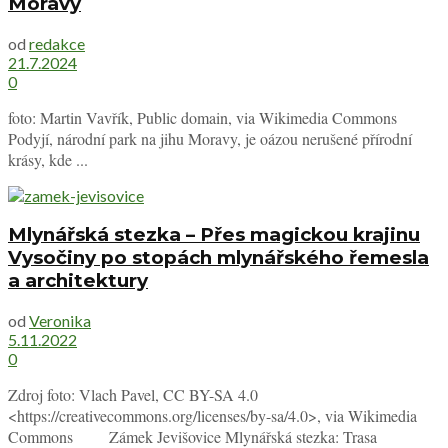
Moravy
od
redakce
21.7.2024
0
foto: Martin Vavřík, Public domain, via Wikimedia Commons
Podyjí, národní park na jihu Moravy, je oázou nerušené přírodní
krásy, kde ...
Mlynářská stezka – Přes magickou krajinu
Vysočiny po stopách mlynářského řemesla
a architektury
od
Veronika
5.11.2022
0
Zdroj foto: Vlach Pavel, CC BY-SA 4.0
<https://creativecommons.org/licenses/by-sa/4.0>, via Wikimedia
Commons Zámek Jevišovice Mlynářská stezka: Trasa