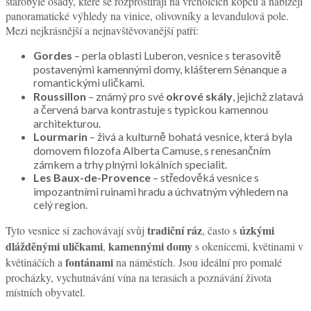
starobylé osady, které se rozprostírají na vrcholcích kopců a nabízejí
panoramatické výhledy na vinice, olivovníky a levandulová pole.
Mezi nejkrásnější a nejnavštěvovanější patří:
Gordes
– perla oblasti Luberon, vesnice s terasovitě
postavenými kamennými domy, klášterem Sénanque a
romantickými uličkami.
Roussillon
– známý pro své
okrové skály
, jejichž zlatavá
a červená barva kontrastuje s typickou kamennou
architekturou.
Lourmarin
– živá a kulturně bohatá vesnice, která byla
domovem filozofa Alberta Camuse, s renesančním
zámkem a trhy plnými lokálních specialit.
Les Baux-de-Provence
– středověká vesnice s
impozantními ruinami hradu a úchvatným výhledem na
celý region.
tradiční ráz
úzkými
Tyto vesnice si zachovávají svůj
, často s
dlážděnými uličkami
kamennými domy
,
s okenicemi, květinami v
fontánami
květináčích a
na náměstích. Jsou ideální pro pomalé
procházky, vychutnávání vína na terasách a poznávání života
místních obyvatel.