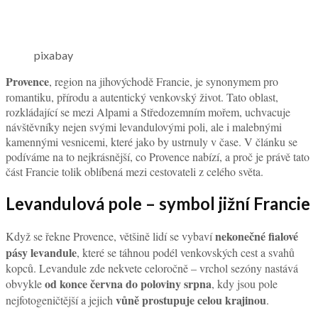
pixabay
Provence
, region na jihovýchodě Francie, je synonymem pro
romantiku, přírodu a autentický venkovský život. Tato oblast,
rozkládající se mezi Alpami a Středozemním mořem, uchvacuje
návštěvníky nejen svými levandulovými poli, ale i malebnými
kamennými vesnicemi, které jako by ustrnuly v čase. V článku se
podíváme na to nejkrásnější, co Provence nabízí, a proč je právě tato
část Francie tolik oblíbená mezi cestovateli z celého světa.
Levandulová pole – symbol jižní Francie
nekonečné fialové
Když se řekne Provence, většině lidí se vybaví
pásy levandule
, které se táhnou podél venkovských cest a svahů
kopců. Levandule zde nekvete celoročně – vrchol sezóny nastává
od konce června do poloviny srpna
obvykle
, kdy jsou pole
vůně prostupuje celou krajinou
nejfotogeničtější a jejich
.