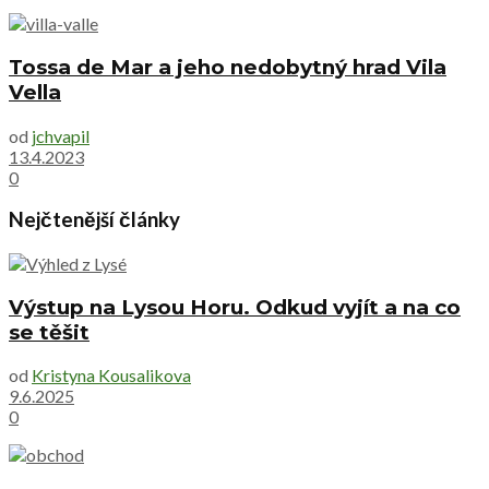
Tossa de Mar a jeho nedobytný hrad Vila
Vella
od
jchvapil
13.4.2023
0
Nejčtenější články
Výstup na Lysou Horu. Odkud vyjít a na co
se těšit
od
Kristyna Kousalikova
9.6.2025
0