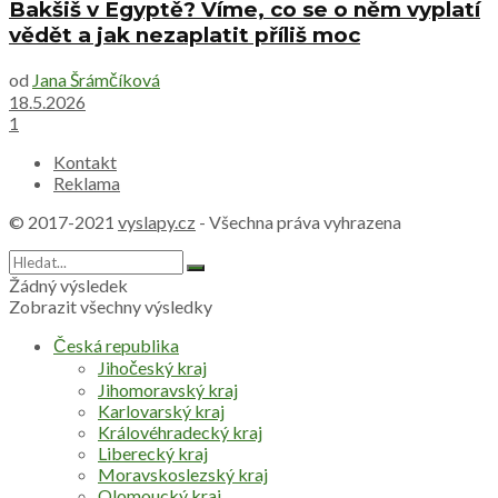
Bakšiš v Egyptě? Víme, co se o něm vyplatí
vědět a jak nezaplatit příliš moc
od
Jana Šrámčíková
18.5.2026
1
Kontakt
Reklama
© 2017-2021
vyslapy.cz
- Všechna práva vyhrazena
Žádný výsledek
Zobrazit všechny výsledky
Česká republika
Jihočeský kraj
Jihomoravský kraj
Karlovarský kraj
Královéhradecký kraj
Liberecký kraj
Moravskoslezský kraj
Olomoucký kraj