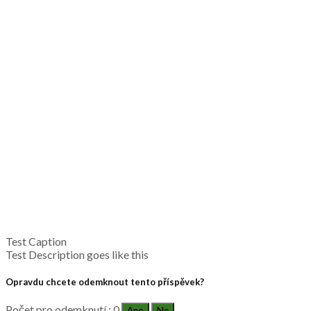
Test Caption
Test Description goes like this
Opravdu chcete odemknout tento příspěvek?
Počet pro odemknutí : 0
Ano
Ne