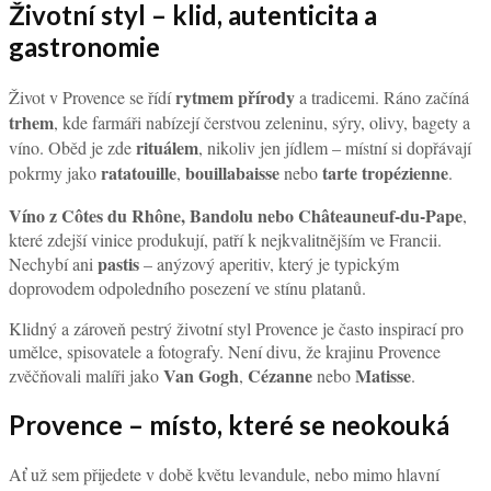
Životní styl – klid, autenticita a
gastronomie
rytmem přírody
Život v Provence se řídí
a tradicemi. Ráno začíná
trhem
, kde farmáři nabízejí čerstvou zeleninu, sýry, olivy, bagety a
rituálem
víno. Oběd je zde
, nikoliv jen jídlem – místní si dopřávají
ratatouille
bouillabaisse
tarte tropézienne
pokrmy jako
,
nebo
.
Víno z Côtes du Rhône, Bandolu nebo Châteauneuf-du-Pape
,
které zdejší vinice produkují, patří k nejkvalitnějším ve Francii.
pastis
Nechybí ani
– anýzový aperitiv, který je typickým
doprovodem odpoledního posezení ve stínu platanů.
Klidný a zároveň pestrý životní styl Provence je často inspirací pro
umělce, spisovatele a fotografy. Není divu, že krajinu Provence
Van Gogh
Cézanne
Matisse
zvěčňovali malíři jako
,
nebo
.
Provence – místo, které se neokouká
Ať už sem přijedete v době květu levandule, nebo mimo hlavní