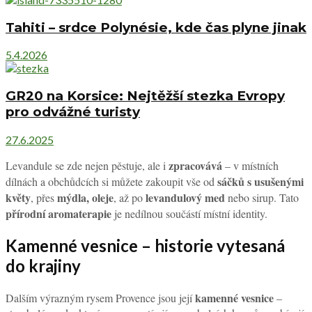
Tahiti – srdce Polynésie, kde čas plyne jinak
5.4.2026
GR20 na Korsice: Nejtěžší stezka Evropy
pro odvážné turisty
27.6.2025
zpracovává
Levandule se zde nejen pěstuje, ale i
– v místních
sáčků s usušenými
dílnách a obchůdcích si můžete zakoupit vše od
květy
mýdla, oleje
levandulový med
, přes
, až po
nebo sirup. Tato
přírodní aromaterapie
je nedílnou součástí místní identity.
Kamenné vesnice – historie vytesaná
do krajiny
kamenné vesnice
Dalším výrazným rysem Provence jsou její
–