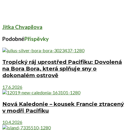
Jitka Chvapilova
Podobné
Příspěvky
Tropický ráj uprostřed Pacifiku: Dovolená
na Bora Bora, která splňuje sny o
dokonalém ostrově
17.6.2026
Nová Kaledonie – kousek Francie ztracený
v modři Pacifiku
10.4.2026