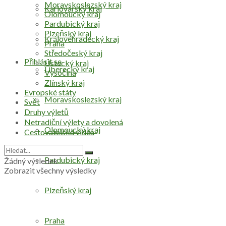
Moravskoslezský kraj
Karlovarský kraj
Olomoucký kraj
Pardubický kraj
Plzeňský kraj
Královéhradecký kraj
Praha
Středočeský kraj
Přihlásit se
Ústecký kraj
Liberecký kraj
Vysočina
Zlínský kraj
Evropské státy
Moravskoslezský kraj
Svět
Druhy výletů
Netradiční výlety a dovolená
Olomoucký kraj
Cestovatelská videa
Pardubický kraj
Žádný výsledek
Zobrazit všechny výsledky
Plzeňský kraj
Praha