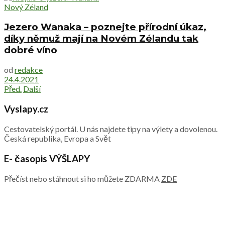
Nový Zéland
Jezero Wanaka – poznejte přírodní úkaz,
díky němuž mají na Novém Zélandu tak
dobré víno
od
redakce
24.4.2021
Před.
Další
Vyslapy.cz
Cestovatelský portál. U nás najdete tipy na výlety a dovolenou.
Česká republika, Evropa a Svět
E- časopis VÝŠLAPY
Přečíst nebo stáhnout si ho můžete ZDARMA
ZDE