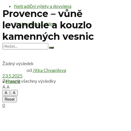
Netradiční výlety a dovolená
Provence – vůně
levandule a kouzlo
Cestovatelská videa
kamenných vesnic
Žádný výsledek
od
Jitka Chvapilova
23.5.2025
Zobrazit všechny výsledky
v
Francie
A
A
A
A
Reset
0