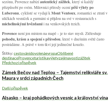
autentický zážitek
sezónu, Provence nabízí
, který si každý
pěší výlety po
přizpůsobí po svém. Milovníci přírody ocení
Luberonu
Mont Ventoux
, cyklisté se vydají k
, romantici se ztratí v
uličkách vesniček a gurmáni si přijdou na své v restauracích s
michelinskými hvězdami
i na venkovských trzích.
Provence
není jen místem na mapě – je to stav mysli. Ztělesňuje
pohodu, krásu a spojení s přírodou
, které v dnešním světě často
postrádáme. A právě v tom tkví její jedinečné kouzlo.
Štítky:
cestování
dovolená
evropa
Oblíbené
destinace
Provence
turistika
výlety
zajímavosti
zážitek
Předchozí příspěvek
Zámek Bečov nad Teplou – Tajemství relikviáře sv.
Maura v srdci západních Čech
Další příspěvek
Alsasko – kraj pohádkových vesnic a království vína