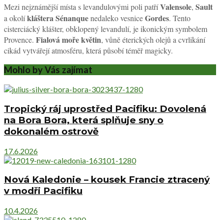
Valensole
Sault
Mezi nejznámější místa s levandulovými poli patří
,
kláštera Sénanque
Gordes
a okolí
nedaleko vesnice
. Tento
cisterciácký klášter, obklopený levandulí, je ikonickým symbolem
Fialová moře květin
Provence.
, vůně éterických olejů a cvrlikání
cikád vytvářejí atmosféru, která působí téměř magicky.
Mohlo by Vás zajímat
Tropický ráj uprostřed Pacifiku: Dovolená
na Bora Bora, která splňuje sny o
dokonalém ostrově
17.6.2026
Nová Kaledonie – kousek Francie ztracený
v modři Pacifiku
10.4.2026