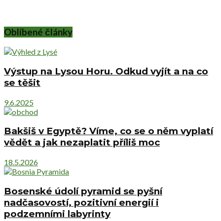
Oblíbené články
Výstup na Lysou Horu. Odkud vyjít a na co
se těšit
9.6.2025
Bakšiš v Egyptě? Víme, co se o něm vyplatí
vědět a jak nezaplatit příliš moc
18.5.2026
Bosenské údolí pyramid se pyšní
nadčasovostí, pozitivní energií i
podzemními labyrinty