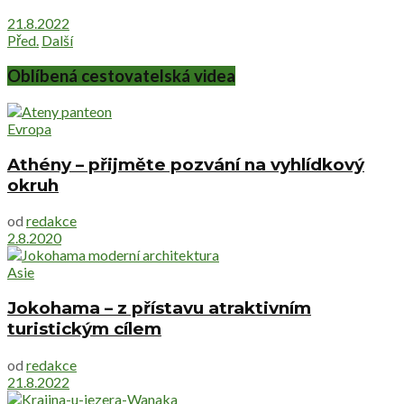
21.8.2022
Před.
Další
Oblíbená cestovatelská videa
Evropa
Athény – přijměte pozvání na vyhlídkový
okruh
od
redakce
2.8.2020
Asie
Jokohama – z přístavu atraktivním
turistickým cílem
od
redakce
21.8.2022