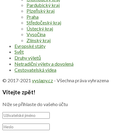
Pardubický kraj
Plzeňský kraj
Praha
Středočeský kraj
Ústecký kraj
Vysočina
Zlínský kraj
Evropské státy
Svět
Druhy výletů
Netradiční výlety a dovolená
Cestovatelská videa
© 2017-2021
vyslapy.cz
- Všechna práva vyhrazena
Vítejte zpět!
Níže se přihlaste do vašeho účtu