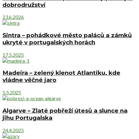
dobrodružství
23.6.2026
Sintra – pohádkové město paláců a zámků
ukryté v portugalských horách
17.5.2025
Madeira – zelený klenot Atlantiku, kde
vládne věčné jaro
5.5.2025
Algarve – Zlaté pobřeží útesů a slunce na
jihu Portugalska
24.4.2025