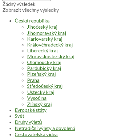
Žádný výsledek
Zobrazit všechny výsledky
Česká republika
Jihočeský kraj
Jihomoravský kraj
Karlovarský kraj
Královéhradecký kraj
Liberecký kraj
Moravskoslezský kraj
Olomoucký kraj
Pardubický kraj
Plzeňský kraj
Praha
Středočeský kraj
Ústecký kraj
Vysočina
Zlínský kraj
Evropské státy
Svět
Druhy výletů
Netradiční výlety a dovolená
Cestovatelská videa