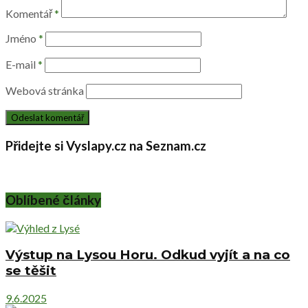
Komentář
*
Jméno
*
E-mail
*
Webová stránka
Přidejte si Vyslapy.cz na Seznam.cz
Oblíbené články
Výstup na Lysou Horu. Odkud vyjít a na co
se těšit
9.6.2025