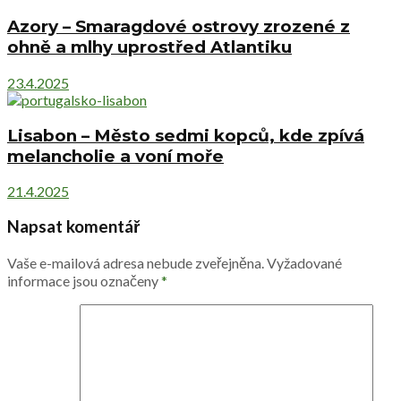
Azory – Smaragdové ostrovy zrozené z
ohně a mlhy uprostřed Atlantiku
23.4.2025
Lisabon – Město sedmi kopců, kde zpívá
melancholie a voní moře
21.4.2025
Napsat komentář
Vaše e-mailová adresa nebude zveřejněna.
Vyžadované
informace jsou označeny
*