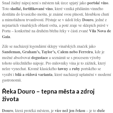
portské víno
Snad žádný nápoj není s městem tak úzce spjatý jako
.
sladké, fortifikované víno
Toto
, které vzniká přidáním vinného
destilátu do kvasícího moštu, je známé svou plností, hloubkou chutí
Douro
a mimořádnou trvanlivostí. Pěstuje se v údolí řeky
, jedné z
nejstarších vinařských oblastí světa, a poté zraje ve sklepích právě v
Vila Nova de
Portu – konkrétně na druhém břehu řeky v části zvané
Gaia
.
Zde se nacházejí legendární sklepy vinařských značek jako
Sandeman, Graham’s, Taylor’s, Calem nebo Ferreira
, kde je
degustace
možné absolvovat
a seznámit se s procesem výroby
tohoto ušlechtilého nápoje. Pro milovníky vína je to zážitek, který
tawny
ruby
nelze vynechat. Kromě klasického
a
portského se
bílá a růžová varianta
vyrábí i
, které nacházejí uplatnění v moderní
gastronomii.
Řeka Douro – tepna města a zdroj
života
Douro
více než jen řekou
duše
, která protéká městem, je
– je to