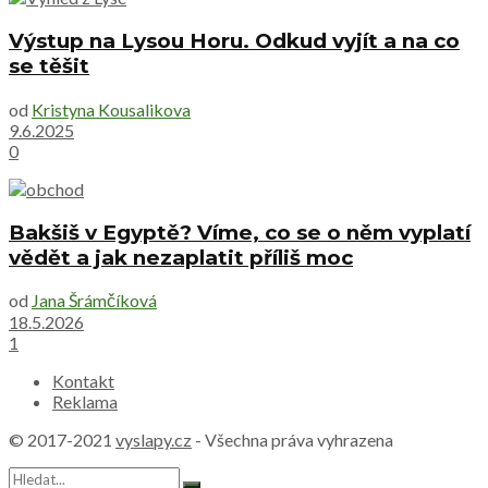
Výstup na Lysou Horu. Odkud vyjít a na co
se těšit
od
Kristyna Kousalikova
9.6.2025
0
Bakšiš v Egyptě? Víme, co se o něm vyplatí
vědět a jak nezaplatit příliš moc
od
Jana Šrámčíková
18.5.2026
1
Kontakt
Reklama
© 2017-2021
vyslapy.cz
- Všechna práva vyhrazena