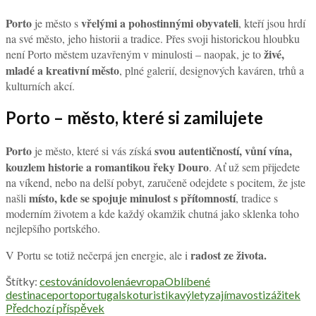
Porto
vřelými a pohostinnými obyvateli
je město s
, kteří jsou hrdí
na své město, jeho historii a tradice. Přes svoji historickou hloubku
živé,
není Porto městem uzavřeným v minulosti – naopak, je to
mladé a kreativní město
, plné galerií, designových kaváren, trhů a
kulturních akcí.
Porto – město, které si zamilujete
Porto
svou autentičností, vůní vína,
je město, které si vás získá
kouzlem historie a romantikou řeky Douro
. Ať už sem přijedete
na víkend, nebo na delší pobyt, zaručeně odejdete s pocitem, že jste
místo, kde se spojuje minulost s přítomností
našli
, tradice s
moderním životem a kde každý okamžik chutná jako sklenka toho
nejlepšího portského.
radost ze života.
V Portu se totiž nečerpá jen energie, ale i
Štítky:
cestování
dovolená
evropa
Oblíbené
destinace
porto
portugalsko
turistika
výlety
zajímavosti
zážitek
Předchozí příspěvek