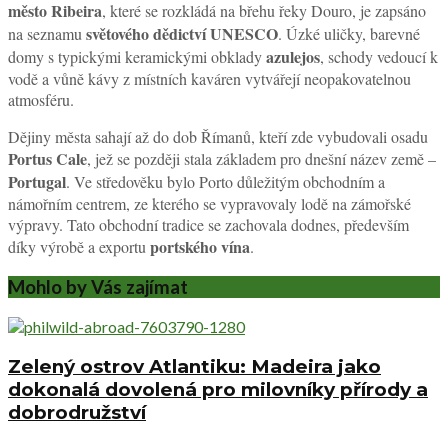
město Ribeira
, které se rozkládá na břehu řeky Douro, je zapsáno
světového dědictví UNESCO
na seznamu
. Úzké uličky, barevné
azulejos
domy s typickými keramickými obklady
, schody vedoucí k
vodě a vůně kávy z místních kaváren vytvářejí neopakovatelnou
atmosféru.
Dějiny města sahají až do dob Římanů, kteří zde vybudovali osadu
Portus Cale
, jež se později stala základem pro dnešní název země –
Portugal
. Ve středověku bylo Porto důležitým obchodním a
námořním centrem, ze kterého se vypravovaly lodě na zámořské
výpravy. Tato obchodní tradice se zachovala dodnes, především
portského vína
díky výrobě a exportu
.
Mohlo by Vás zajímat
Zelený ostrov Atlantiku: Madeira jako
dokonalá dovolená pro milovníky přírody a
dobrodružství