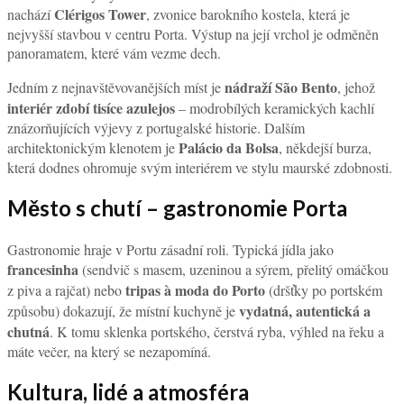
Clérigos Tower
nachází
, zvonice barokního kostela, která je
nejvyšší stavbou v centru Porta. Výstup na její vrchol je odměněn
panoramatem, které vám vezme dech.
nádraží São Bento
Jedním z nejnavštěvovanějších míst je
, jehož
interiér zdobí tisíce azulejos
– modrobílých keramických kachlí
znázorňujících výjevy z portugalské historie. Dalším
Palácio da Bolsa
architektonickým klenotem je
, někdejší burza,
která dodnes ohromuje svým interiérem ve stylu maurské zdobnosti.
Město s chutí – gastronomie Porta
Gastronomie hraje v Portu zásadní roli. Typická jídla jako
francesinha
(sendvič s masem, uzeninou a sýrem, přelitý omáčkou
tripas à moda do Porto
z piva a rajčat) nebo
(dršťky po portském
vydatná, autentická a
způsobu) dokazují, že místní kuchyně je
chutná
. K tomu sklenka portského, čerstvá ryba, výhled na řeku a
máte večer, na který se nezapomíná.
Kultura, lidé a atmosféra