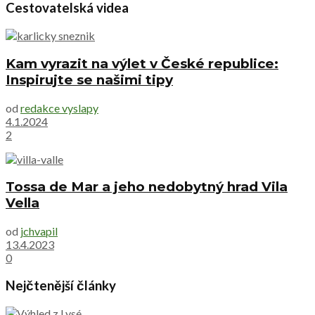
Cestovatelská videa
Kam vyrazit na výlet v České republice:
Inspirujte se našimi tipy
od
redakce vyslapy
4.1.2024
2
Tossa de Mar a jeho nedobytný hrad Vila
Vella
od
jchvapil
13.4.2023
0
Nejčtenější články