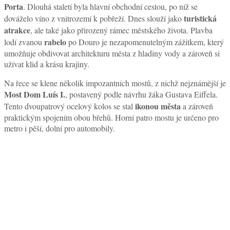
Porta
. Dlouhá staletí byla hlavní obchodní cestou, po níž se
turistická
dováželo víno z vnitrozemí k pobřeží. Dnes slouží jako
atrakce
, ale také jako přirozený rámec městského života. Plavba
rabelo
lodí zvanou
po Douro je nezapomenutelným zážitkem, který
umožňuje obdivovat architekturu města z hladiny vody a zároveň si
užívat klid a krásu krajiny.
Na řece se klene několik impozantních mostů, z nichž nejznámější je
Most Dom Luís I.
, postavený podle návrhu žáka Gustava Eiffela.
ikonou města
Tento dvoupatrový ocelový kolos se stal
a zároveň
praktickým spojením obou břehů. Horní patro mostu je určeno pro
metro i pěší, dolní pro automobily.