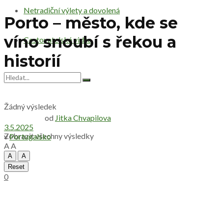
Netradiční výlety a dovolená
Porto – město, kde se
víno snoubí s řekou a
Cestovatelská videa
historií
Žádný výsledek
od
Jitka Chvapilova
3.5.2025
Zobrazit všechny výsledky
v
Portugalsko
A
A
A
A
Reset
0