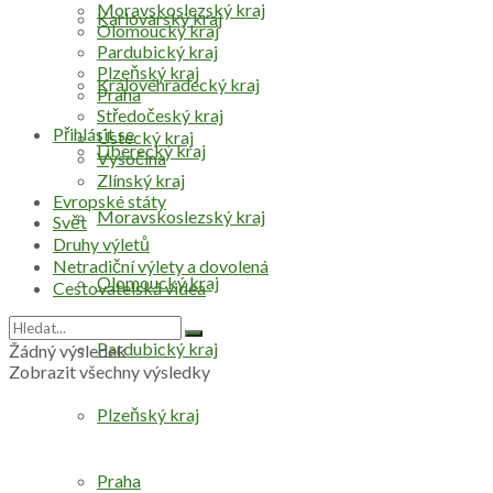
Moravskoslezský kraj
Karlovarský kraj
Olomoucký kraj
Pardubický kraj
Plzeňský kraj
Královéhradecký kraj
Praha
Středočeský kraj
Přihlásit se
Ústecký kraj
Liberecký kraj
Vysočina
Zlínský kraj
Evropské státy
Moravskoslezský kraj
Svět
Druhy výletů
Netradiční výlety a dovolená
Olomoucký kraj
Cestovatelská videa
Pardubický kraj
Žádný výsledek
Zobrazit všechny výsledky
Plzeňský kraj
Praha