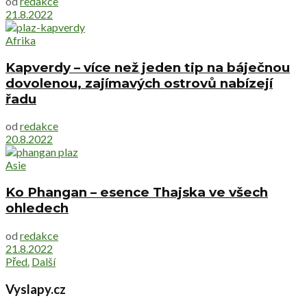
od
redakce
21.8.2022
Afrika
Kapverdy – více než jeden tip na báječnou
dovolenou, zajímavých ostrovů nabízejí
řadu
od
redakce
20.8.2022
Asie
Ko Phangan – esence Thajska ve všech
ohledech
od
redakce
21.8.2022
Před.
Další
Vyslapy.cz