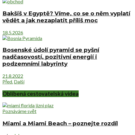
Bakšiš v Egyptě? Víme, co se o něm vyplatí
vědět a jak nezaplatit příliš moc
18.5.2026
Bosenské údolí pyramid se pyšní
nadčasovostí, pozitivní energií i
podzemními labyrinty
21.8.2022
Před.
Další
Oblíbená cestovatelská videa
Poznáváme svět
Miami a Miami Beach – poznejte rozdíl