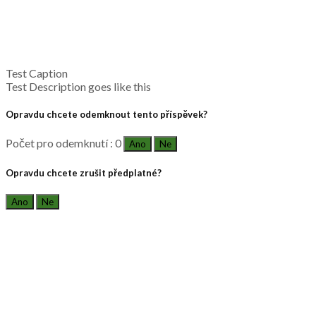
Test Caption
Test Description goes like this
Opravdu chcete odemknout tento příspěvek?
Počet pro odemknutí : 0
Ano
Ne
Opravdu chcete zrušit předplatné?
Ano
Ne