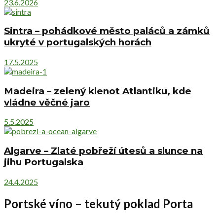
23.6.2026
Sintra – pohádkové město paláců a zámků
ukryté v portugalských horách
17.5.2025
Madeira – zelený klenot Atlantiku, kde
vládne věčné jaro
5.5.2025
Algarve – Zlaté pobřeží útesů a slunce na
jihu Portugalska
24.4.2025
Portské víno – tekutý poklad Porta