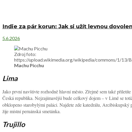
Indie za pár korun: Jak si užít levnou dovole
5.6.2026
Zdroj foto:
https://upload.wikimedia.org/wikipedia/commons/1/13/
Machu Picchu
Lima
Jako první navštivte rozhodně hlavní město. Zřejmě sem také přiletíte
Česká republika. Nejzajímavější bude celkový dojem – v Limě se totiž
obklopeno starobylými paláci. Najdete zde katedrálu, Arcibiskupský p
žije místní peruánská smetánka.
Trujillo