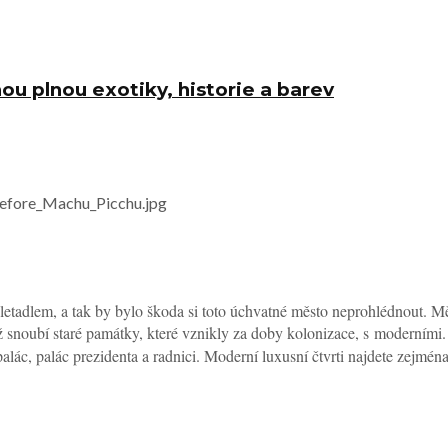
nou plnou exotiky, historie a barev
Before_Machu_Picchu.jpg
 letadlem, a tak by bylo škoda si toto úchvatné město neprohlédnout. M
 snoubí staré památky, které vznikly za doby kolonizace, s moderními.
alác, palác prezidenta a radnici. Moderní luxusní čtvrti najdete zejmén