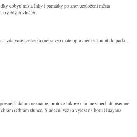
edky dobytí místa Inky i památky po znovuzaložení města
le rychlých vlnách.
čas, zda vaše cestovka (nebo vy) máte oprávnění vstoupit do parku.
 (přesnější datum neznáme, protože Inkové nám nezanechali písemné
 chrám (Chrám slunce, Sluneční věž) a vylézt na horu Huayana