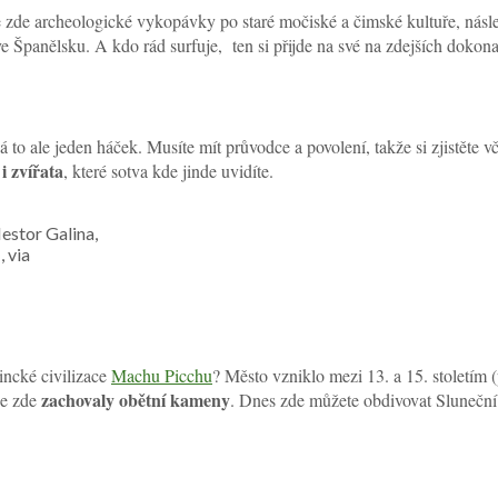
 zde archeologické vykopávky po staré močiské a čimské kultuře, násl
ve Španělsku. A kdo rád surfuje, ten si přijde na své na zdejších dokona
o ale jeden háček. Musíte mít průvodce a povolení, takže si zjistěte v
 i zvířata
, které sotva kde jinde uvidíte.
estor Galina,
 via
 incké civilizace
Machu Picchu
? Město vzniklo mezi 13. a 15. stoletím
zachovaly obětní kameny
se zde
. Dnes zde můžete obdivovat Sluneční