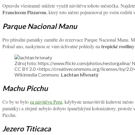
Opravdu všestranně můžete využít návštěvu tohoto městečka. Najdete
Franciscem Pizzarem
, který toto město pojmenoval po svém rodišti 
Parque Nacional Manu
Pro přírodní památky zamiřte do rezervace Parque Nacional Manu. Má t
tropické rostliny
Pokud ano, naskytnou se vám úchvatné pohledy na
Zdroj foto: https://www.flickr.com/photos/nestorgalina/ N
CC BY 2.0 <https://creativecommons.org/licenses/by/2.0>,
Wikimedia Commons
Lachtan hřivnatý
Machu Picchu
Co by to bylo
za návštěvu Peru
, kdybyste nenavštívili kultovní město
památky) a zřejmě nebylo dobyto španělskými kolonizátory, protože 
Picchu.
Jezero Titicaca