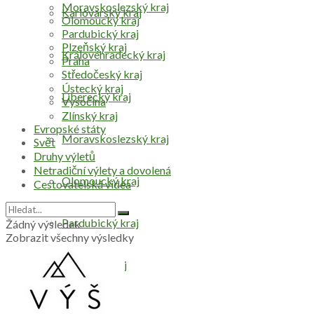
Moravskoslezský kraj
Karlovarský kraj
Olomoucký kraj
Pardubický kraj
Plzeňský kraj
Královéhradecký kraj
Praha
Středočeský kraj
Ústecký kraj
Liberecký kraj
Vysočina
Zlínský kraj
Evropské státy
Moravskoslezský kraj
Svět
Druhy výletů
Netradiční výlety a dovolená
Olomoucký kraj
Cestovatelská videa
Pardubický kraj
Žádný výsledek
Zobrazit všechny výsledky
Plzeňský kraj
Praha