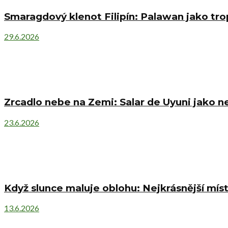
Smaragdový klenot Filipín: Palawan jako trop
29.6.2026
Zrcadlo nebe na Zemi: Salar de Uyuni jako 
23.6.2026
Když slunce maluje oblohu: Nejkrásnější mí
13.6.2026