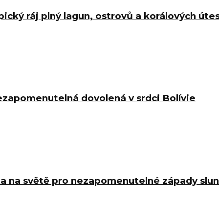
ický ráj plný lagun, ostrovů a korálových úte
nezapomenutelná dovolená v srdci Bolívie
sta na světě pro nezapomenutelné západy slu