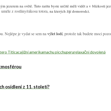
m jezerem na světě. Tuto raritu byste určitě měli vidět a v blízkosti jez
uměle z rostliny/rákosu totora
, na kterých žijí domorodci.
výlet lodí
ou. Nejlépe je vydat se sem na
, protože tak budete moci pozo
zero Titicaca
jižní amerika
machu picchu
peru
relaxační dovolená
atmosférou
h osídlení z 11. století?