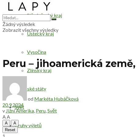
Středočeský kraj
Žádný výsledek
Zobrazit všechny výsledky
Ústecký kraj
Vysočina
Peru – jihoamerická země,
Zlínský kraj
Evropské státy
od
Markéta Hubáčková
20.9.2024
Svět
v
Jižní Amerika
,
Peru
,
Svět
A
A
A
A
Druhy výletů
Reset
1