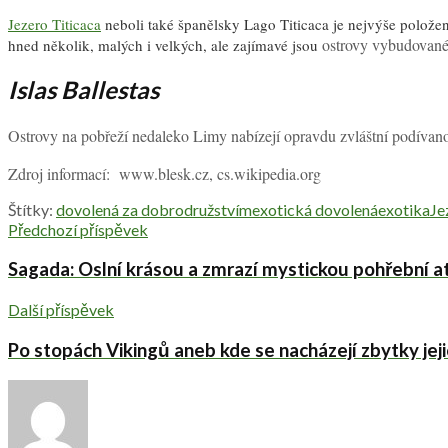
Jezero Titicaca
neboli také španělsky Lago Titicaca je nejvýše položený
ostrovy vybudované 
hned několik, malých i velkých, ale zajímavé jsou
Islas Ballestas
Ostrovy na pobřeží nedaleko Limy nabízejí opravdu zvláštní podívan
Zdroj informací: www.blesk.cz, cs.wikipedia.org
Štítky:
dovolená za dobrodružstvím
exotická dovolená
exotika
Je
Předchozí příspěvek
Sagada: Oslní krásou a zmrazí mystickou pohřební 
Další příspěvek
Po stopách Vikingů aneb kde se nacházejí zbytky jejic