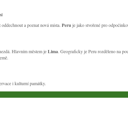
ni
Peru
tít oddechnout a poznat nová místa.
je jako stvořené pro odpočinko
Lima
ed nezdá. Hlavním městem je
. Geograficky je Peru rozděleno na po
země.
ervace i kulturní památky.