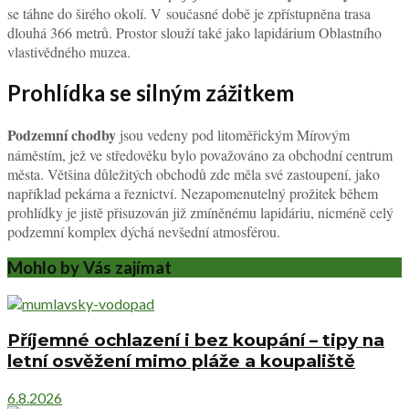
se táhne do širého okolí. V současné době je zpřístupněna trasa
dlouhá 366 metrů. Prostor slouží také jako lapidárium Oblastního
vlastivědného muzea.
Prohlídka se silným zážitkem
Podzemní chodby
jsou vedeny pod litoměřickým Mírovým
náměstím, jež ve středověku bylo považováno za obchodní centrum
města. Většina důležitých obchodů zde měla své zastoupení, jako
například pekárna a řeznictví. Nezapomenutelný prožitek během
prohlídky je jistě přisuzován již zmíněnému lapidáriu, nicméně celý
podzemní komplex dýchá nevšední atmosférou.
Mohlo by Vás zajímat
Příjemné ochlazení i bez koupání – tipy na
letní osvěžení mimo pláže a koupaliště
6.8.2026