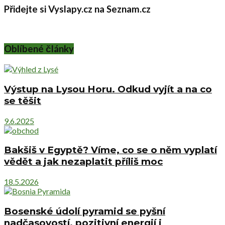
Přidejte si Vyslapy.cz na Seznam.cz
Oblíbené články
Výstup na Lysou Horu. Odkud vyjít a na co
se těšit
9.6.2025
Bakšiš v Egyptě? Víme, co se o něm vyplatí
vědět a jak nezaplatit příliš moc
18.5.2026
Bosenské údolí pyramid se pyšní
nadčasovostí, pozitivní energií i