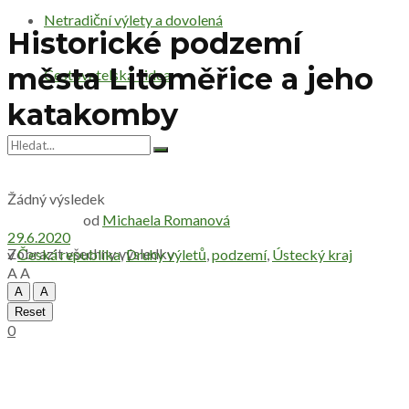
Netradiční výlety a dovolená
Historické podzemí
města Litoměřice a jeho
Cestovatelská videa
katakomby
Žádný výsledek
od
Michaela Romanová
29.6.2020
Zobrazit všechny výsledky
v
Česká republika
,
Druhy výletů
,
podzemí
,
Ústecký kraj
A
A
A
A
Reset
0