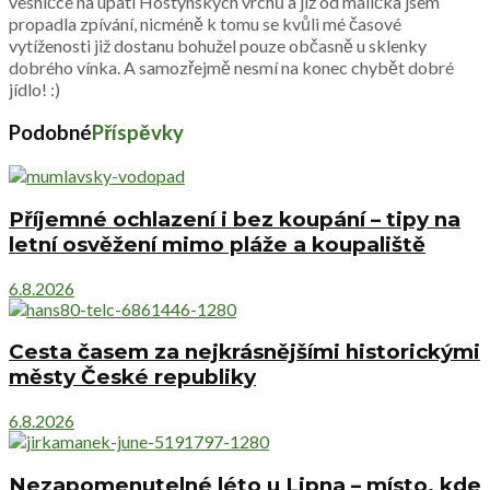
vesničce na úpatí Hostýnských vrchů a již od malička jsem
propadla zpívání, nicméně k tomu se kvůli mé časové
vytíženosti již dostanu bohužel pouze občasně u sklenky
dobrého vínka. A samozřejmě nesmí na konec chybět dobré
jídlo! :)
Podobné
Příspěvky
Příjemné ochlazení i bez koupání – tipy na
letní osvěžení mimo pláže a koupaliště
6.8.2026
Cesta časem za nejkrásnějšími historickými
městy České republiky
6.8.2026
Nezapomenutelné léto u Lipna – místo, kde