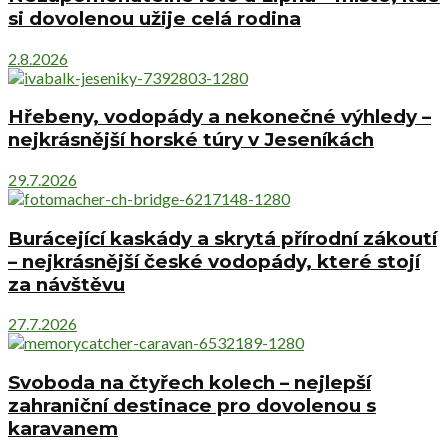
si dovolenou užije celá rodina
2.8.2026
Hřebeny, vodopády a nekonečné výhledy –
nejkrásnější horské túry v Jeseníkách
29.7.2026
Burácející kaskády a skrytá přírodní zákoutí
– nejkrásnější české vodopády, které stojí
za návštěvu
27.7.2026
Svoboda na čtyřech kolech – nejlepší
zahraniční destinace pro dovolenou s
karavanem