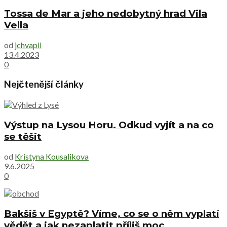
Tossa de Mar a jeho nedobytný hrad Vila
Vella
od
jchvapil
13.4.2023
0
Nejčtenější články
Výstup na Lysou Horu. Odkud vyjít a na co
se těšit
od
Kristyna Kousalikova
9.6.2025
0
Bakšiš v Egyptě? Víme, co se o něm vyplatí
vědět a jak nezaplatit příliš moc