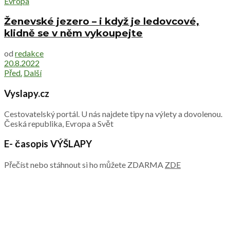
Evropa
Ženevské jezero – i když je ledovcové,
klidně se v něm vykoupejte
od
redakce
20.8.2022
Před.
Další
Vyslapy.cz
Cestovatelský portál. U nás najdete tipy na výlety a dovolenou.
Česká republika, Evropa a Svět
E- časopis VÝŠLAPY
Přečíst nebo stáhnout si ho můžete ZDARMA
ZDE