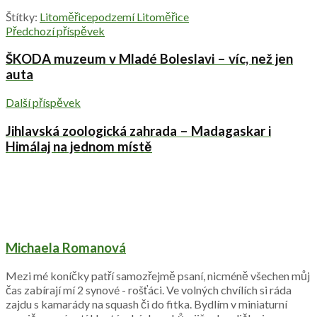
Štítky:
Litoměřice
podzemí Litoměřice
Předchozí příspěvek
ŠKODA muzeum v Mladé Boleslavi – víc, než jen
auta
Další příspěvek
Jihlavská zoologická zahrada – Madagaskar i
Himálaj na jednom místě
Michaela Romanová
Mezi mé koníčky patří samozřejmě psaní, nicméně všechen můj
čas zabírají mí 2 synové - rošťáci. Ve volných chvílích si ráda
zajdu s kamarády na squash či do fitka. Bydlím v miniaturní