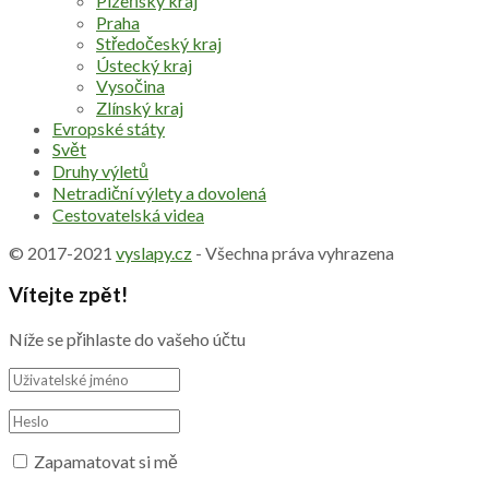
Plzeňský kraj
Praha
Středočeský kraj
Ústecký kraj
Vysočina
Zlínský kraj
Evropské státy
Svět
Druhy výletů
Netradiční výlety a dovolená
Cestovatelská videa
© 2017-2021
vyslapy.cz
- Všechna práva vyhrazena
Vítejte zpět!
Níže se přihlaste do vašeho účtu
Zapamatovat si mě