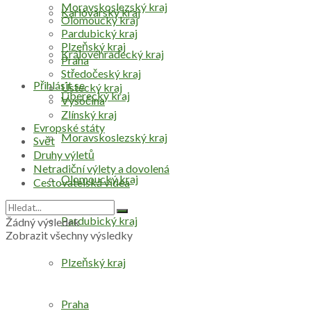
Moravskoslezský kraj
Karlovarský kraj
Olomoucký kraj
Pardubický kraj
Plzeňský kraj
Královéhradecký kraj
Praha
Středočeský kraj
Přihlásit se
Ústecký kraj
Liberecký kraj
Vysočina
Zlínský kraj
Evropské státy
Moravskoslezský kraj
Svět
Druhy výletů
Netradiční výlety a dovolená
Olomoucký kraj
Cestovatelská videa
Pardubický kraj
Žádný výsledek
Zobrazit všechny výsledky
Plzeňský kraj
Praha