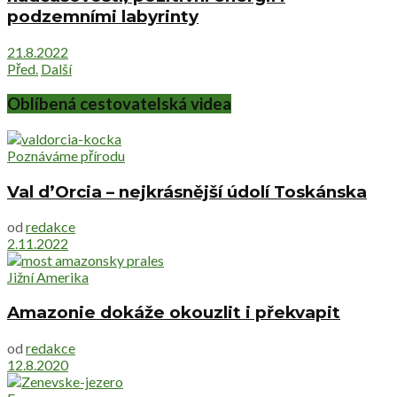
podzemními labyrinty
21.8.2022
Před.
Další
Oblíbená cestovatelská videa
Poznáváme přírodu
Val d’Orcia – nejkrásnější údolí Toskánska
od
redakce
2.11.2022
Jižní Amerika
Amazonie dokáže okouzlit i překvapit
od
redakce
12.8.2020