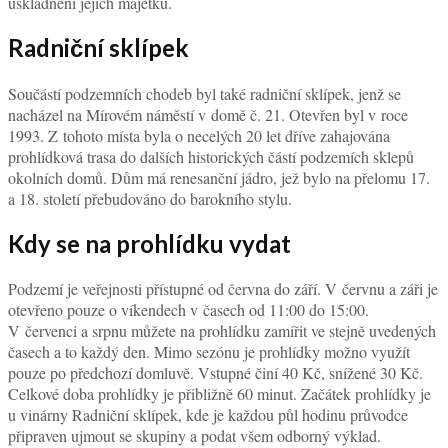
uskladnění jejich majetku.
Radniční sklípek
Součástí podzemních chodeb byl také radniční sklípek, jenž se
nacházel na Mírovém náměstí v domě č. 21. Otevřen byl v roce
1993. Z tohoto místa byla o necelých 20 let dříve zahajována
prohlídková trasa do dalších historických částí podzemích sklepů
okolních domů. Dům má renesanční jádro, jež bylo na přelomu 17.
a 18. století přebudováno do barokního stylu.
Kdy se na prohlídku vydat
Podzemí je veřejnosti přístupné od června do září. V červnu a záři je
otevřeno pouze o víkendech v časech od 11:00 do 15:00.
V červenci a srpnu můžete na prohlídku zamířit ve stejně uvedených
časech a to každý den. Mimo sezónu je prohlídky možno využít
pouze po předchozí domluvě. Vstupné činí 40 Kč, snížené 30 Kč.
Celkové doba prohlídky je přibližně 60 minut. Začátek prohlídky je
u vinárny Radniční sklípek, kde je každou půl hodinu průvodce
připraven ujmout se skupiny a podat všem odborný výklad.