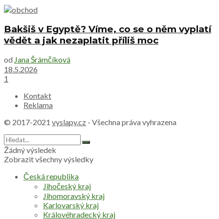
Bakšiš v Egyptě? Víme, co se o něm vyplatí
vědět a jak nezaplatit příliš moc
od
Jana Šrámčíková
18.5.2026
1
Kontakt
Reklama
© 2017-2021
vyslapy.cz
- Všechna práva vyhrazena
Žádný výsledek
Zobrazit všechny výsledky
Česká republika
Jihočeský kraj
Jihomoravský kraj
Karlovarský kraj
Královéhradecký kraj