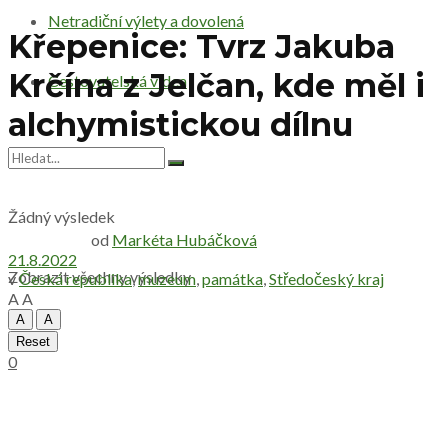
Netradiční výlety a dovolená
Křepenice: Tvrz Jakuba
Krčína z Jelčan, kde měl i
Cestovatelská videa
alchymistickou dílnu
Žádný výsledek
od
Markéta Hubáčková
21.8.2022
Zobrazit všechny výsledky
v
Česká republika
,
muzeum
,
památka
,
Středočeský kraj
A
A
A
A
Reset
0