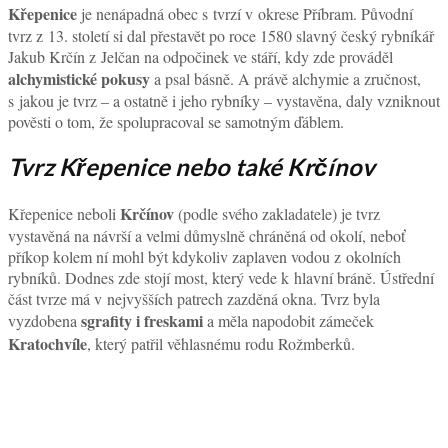
Křepenice
je nenápadná obec s tvrzí v okrese Příbram. Původní
tvrz z 13. století si dal přestavět po roce 1580 slavný český rybníkář
Jakub Krčín z Jelčan na odpočinek ve stáří, kdy zde prováděl
alchymistické pokusy
a psal básně. A právě alchymie a zručnost,
s jakou je tvrz – a ostatně i jeho rybníky – vystavěna, daly vzniknout
pověsti o tom, že spolupracoval se samotným ďáblem.
Tvrz Křepenice nebo také Krčínov
Krčínov
Křepenice neboli
(podle svého zakladatele) je tvrz
vystavěná na návrší a velmi důmyslně chráněná od okolí, neboť
příkop kolem ní mohl být kdykoliv zaplaven vodou z okolních
rybníků. Dodnes zde stojí most, který vede k hlavní bráně. Ústřední
část tvrze má v nejvyšších patrech zazděná okna. Tvrz byla
sgrafity i freskami
vyzdobena
a měla napodobit zámeček
Kratochvíle
, který patřil věhlasnému rodu Rožmberků.