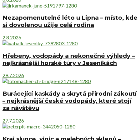
Nezapomenutelné léto u Lipna – místo, kde
si dovolenou užije celá rodina
2.8.2026
Hřebeny, vodopády a nekonečné výhledy –
nejkrásnější horské túry v Jeseníkách
29.7.2026
Burácející kaskády a skrytá přírodní zákoutí
– nejkrásnější české vodopády, které stojí
za návštěvu
27.7.2026
Kraj slunce, vinic a malebných sklepů –