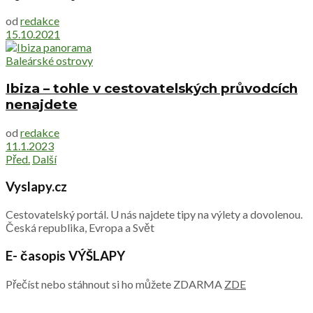
od
redakce
15.10.2021
Baleárské ostrovy
Ibiza – tohle v cestovatelských průvodcích
nenajdete
od
redakce
11.1.2023
Před.
Další
Vyslapy.cz
Cestovatelský portál. U nás najdete tipy na výlety a dovolenou.
Česká republika, Evropa a Svět
E- časopis VÝŠLAPY
Přečíst nebo stáhnout si ho můžete ZDARMA
ZDE