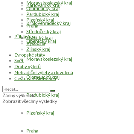
Moravskoslezský kraj
Karlovarský kraj
Olomoucký kraj
Pardubický kraj
Plzeňský kraj
Královéhradecký kraj
Praha
Středočeský kraj
Přihlásit se
Ústecký kraj
Liberecký kraj
Vysočina
Zlínský kraj
Evropské státy
Moravskoslezský kraj
Svět
Druhy výletů
Netradiční výlety a dovolená
Olomoucký kraj
Cestovatelská videa
Pardubický kraj
Žádný výsledek
Zobrazit všechny výsledky
Plzeňský kraj
Praha