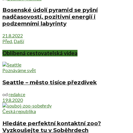
Bosenské údolí pyramid se pyšní
nadčasovostí, pozitivní energií i
podzemními labyrinty
21.8.2022
Před.
Další
Oblíbená cestovatelská videa
Poznáváme svět
Seattle – město tisíce přezdívek
od
redakce
19.8.2020
Česká republika
Hledáte perfektní kontaktní zoo?
Vyzkoušejte tu v Soběhrdech