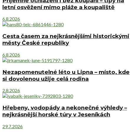
Příjemné ochlazení i bez koupání – tipy na
letní osvěžení mimo pláže a koupaliště
6.8.2026
Cesta časem za nejkrásnějšími historickými
městy České republiky
6.8.2026
Nezapomenutelné léto u Lipna – místo, kde
si dovolenou užije celá rodina
2.8.2026
Hřebeny, vodopády a nekonečné výhledy –
nejkrásnější horské túry v Jeseníkách
29.7.2026