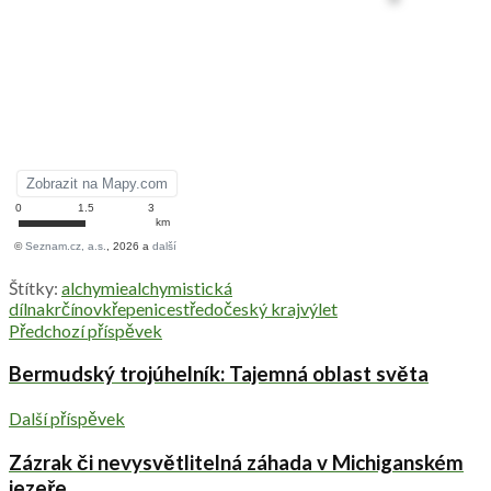
Štítky:
alchymie
alchymistická
dílna
krčínov
křepenice
středočeský kraj
výlet
Předchozí příspěvek
Bermudský trojúhelník: Tajemná oblast světa
Další příspěvek
Zázrak či nevysvětlitelná záhada v Michiganském
jezeře