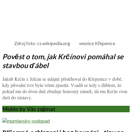
Zdroj foto: cs.wikipedia.org vesnice Křepenice
Pověst o tom, jak Krčínovi pomáhal se
stavbou ďábel
Jakub Krčín z Jelčan se údajně přistěhoval do Křepenice v době,
kdy původní tvrz byla velmi zpustlá. Vsadil se tedy s ďáblem, že
pokud mu do dvou dnů zbuduje honosný zámek, dá mu Krčín svou
duši do zástavy.
Mohlo by Vás zajímat