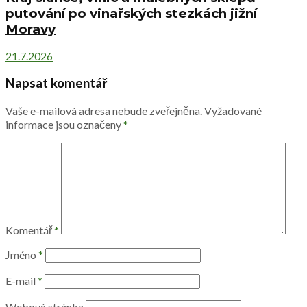
putování po vinařských stezkách jižní
Moravy
21.7.2026
Napsat komentář
Vaše e-mailová adresa nebude zveřejněna.
Vyžadované
informace jsou označeny
*
Komentář
*
Jméno
*
E-mail
*
Webová stránka