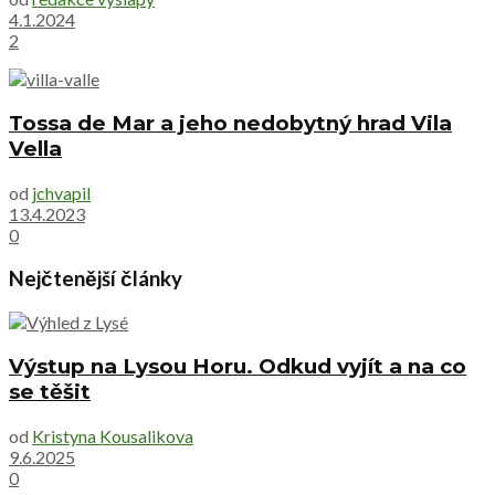
4.1.2024
2
Tossa de Mar a jeho nedobytný hrad Vila
Vella
od
jchvapil
13.4.2023
0
Nejčtenější články
Výstup na Lysou Horu. Odkud vyjít a na co
se těšit
od
Kristyna Kousalikova
9.6.2025
0