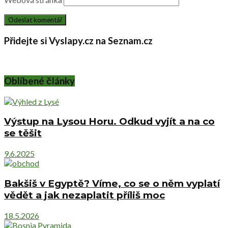
Přidejte si Vyslapy.cz na Seznam.cz
Oblíbené články
Výstup na Lysou Horu. Odkud vyjít a na co
se těšit
9.6.2025
Bakšiš v Egyptě? Víme, co se o něm vyplatí
vědět a jak nezaplatit příliš moc
18.5.2026