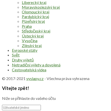
Liberecký kraj
Moravskoslezský kraj
Olomoucký kraj
Pardubický kraj
Plzeňský kraj
Praha
Středočeský kraj
Ústecký kraj
Vysočina
Zlínský kraj
Evropské státy
Svět
Druhy výletů
Netradiční výlety a dovolená
Cestovatelská videa
© 2017-2021
vyslapy.cz
- Všechna práva vyhrazena
Vítejte zpět!
Níže se přihlaste do vašeho účtu