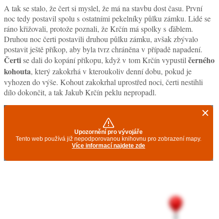
A tak se stalo, že čert si myslel, že má na stavbu dost času. První
noc tedy postavil spolu s ostatními pekelníky půlku zámku. Lidé se
ráno křižovali, protože poznali, že Krčín má spolky s ďáblem.
Druhou noc čerti postavili druhou půlku zámku, avšak zbývalo
postavit ještě příkop, aby byla tvrz chráněna v případě napadení.
Čerti
černého
se dali do kopání příkopu, když v tom Krčín vypustil
kohouta
, který zakokrhá v kteroukoliv denní dobu, pokud je
vyhozen do výše. Kohout zakokrhal uprostřed noci, čerti nestihli
dílo dokončit, a tak Jakub Krčín peklu nepropadl.