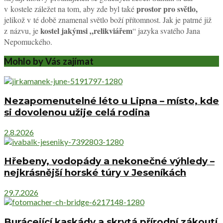
prostor pro světlo,
v kostele záležet na tom, aby zde byl také
jelikož v té době znamenal světlo boží přítomnost. Jak je patrné již
kostel jakýmsi „relikviářem
z názvu, je
“ jazyka svatého Jana
Nepomuckého.
Mohlo by Vás zajímat
Nezapomenutelné léto u Lipna – místo, kde
si dovolenou užije celá rodina
2.8.2026
Hřebeny, vodopády a nekonečné výhledy –
nejkrásnější horské túry v Jeseníkách
29.7.2026
Burácející kaskády a skrytá přírodní zákoutí