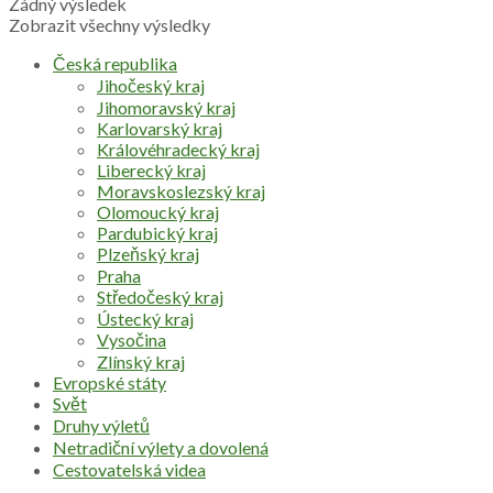
Žádný výsledek
Zobrazit všechny výsledky
Česká republika
Jihočeský kraj
Jihomoravský kraj
Karlovarský kraj
Královéhradecký kraj
Liberecký kraj
Moravskoslezský kraj
Olomoucký kraj
Pardubický kraj
Plzeňský kraj
Praha
Středočeský kraj
Ústecký kraj
Vysočina
Zlínský kraj
Evropské státy
Svět
Druhy výletů
Netradiční výlety a dovolená
Cestovatelská videa