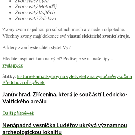
Zvon svatý Cyril
Zvon svatý Metoděj
Zvon svatý Vojtěch
Zvon svatá Zdislava
Zvony zvoní najednou při sobotních mších a v neděli odpoledne.
vlastní elektrické zvonící stroje.
Všechny zvony mají dokonce své
A který zvon byste chtěli slyšet Vy?
Hledáte inspiraci kam na výlet? Podívejte se na naše tipy –
vyslapy.cz
Štítky:
historie
Památky
tipy na výlet
výlety na vysočině
vysočina
Předchozí příspěvek
Janův hrad. Zřícenina, která je součástí Lednicko-
Valtického areálu
Další příspěvek
Nenápadná vesnička Ludéřov ukrývá významnou
archeologickou lokalitu