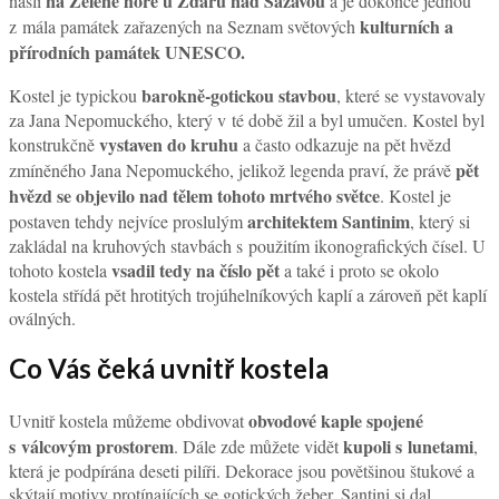
na Zelené hoře u Žďáru nad Sázavou
našli
a je dokonce jednou
kulturních a
z mála památek zařazených na Seznam světových
přírodních památek UNESCO.
barokně-gotickou stavbou
Kostel je typickou
, které se vystavovaly
za Jana Nepomuckého, který v té době žil a byl umučen. Kostel byl
vystaven do kruhu
konstrukčně
a často odkazuje na pět hvězd
pět
zmíněného Jana Nepomuckého, jelikož legenda praví, že právě
hvězd se objevilo nad tělem tohoto mrtvého světce
. Kostel je
architektem Santinim
postaven tehdy nejvíce proslulým
, který si
zakládal na kruhových stavbách s použitím ikonografických čísel. U
vsadil tedy na číslo pět
tohoto kostela
a také i proto se okolo
kostela střídá pět hrotitých trojúhelníkových kaplí a zároveň pět kaplí
oválných.
Co Vás čeká uvnitř kostela
obvodové kaple spojené
Uvnitř kostela můžeme obdivovat
s válcovým prostorem
kupoli s lunetami
. Dále zde můžete vidět
,
která je podpírána deseti pilíři. Dekorace jsou povětšinou štukové a
skýtají motivy protínajících se gotických žeber. Santini si dal