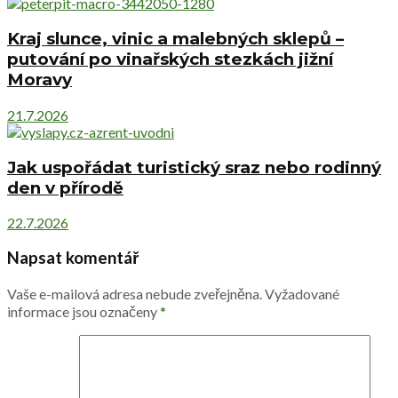
Kraj slunce, vinic a malebných sklepů –
putování po vinařských stezkách jižní
Moravy
21.7.2026
Jak uspořádat turistický sraz nebo rodinný
den v přírodě
22.7.2026
Napsat komentář
Vaše e-mailová adresa nebude zveřejněna.
Vyžadované
informace jsou označeny
*