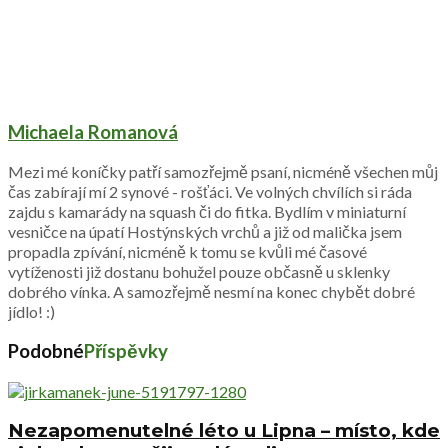
Michaela Romanová
Mezi mé koníčky patří samozřejmě psaní, nicméně všechen můj
čas zabírají mí 2 synové - rošťáci. Ve volných chvílích si ráda
zajdu s kamarády na squash či do fitka. Bydlím v miniaturní
vesničce na úpatí Hostýnských vrchů a již od malička jsem
propadla zpívání, nicméně k tomu se kvůli mé časové
vytíženosti již dostanu bohužel pouze občasně u sklenky
dobrého vínka. A samozřejmě nesmí na konec chybět dobré
jídlo! :)
Podobné
Příspěvky
Nezapomenutelné léto u Lipna – místo, kde