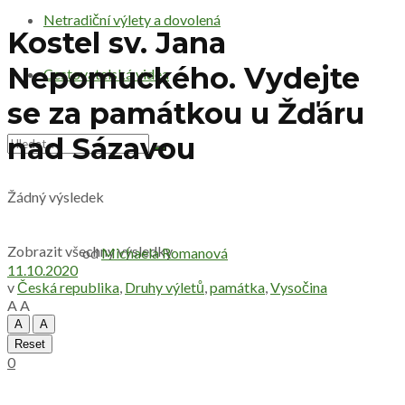
Netradiční výlety a dovolená
Kostel sv. Jana
Nepomuckého. Vydejte
Cestovatelská videa
se za památkou u Žďáru
nad Sázavou
Žádný výsledek
Zobrazit všechny výsledky
od
Michaela Romanová
11.10.2020
v
Česká republika
,
Druhy výletů
,
památka
,
Vysočina
A
A
A
A
Reset
0