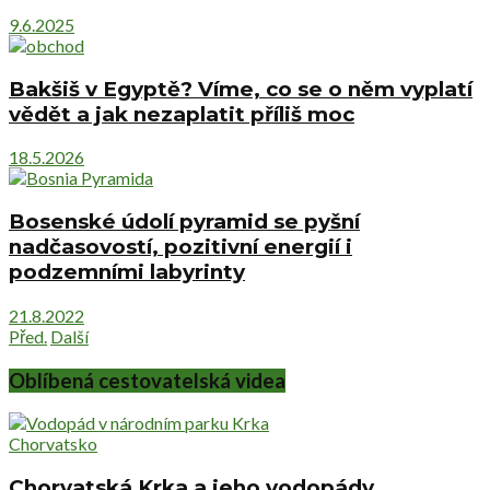
9.6.2025
Bakšiš v Egyptě? Víme, co se o něm vyplatí
vědět a jak nezaplatit příliš moc
18.5.2026
Bosenské údolí pyramid se pyšní
nadčasovostí, pozitivní energií i
podzemními labyrinty
21.8.2022
Před.
Další
Oblíbená cestovatelská videa
Chorvatsko
Chorvatská Krka a jeho vodopády