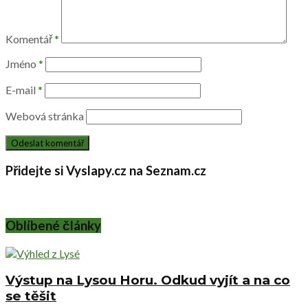
Komentář
*
Jméno
*
E-mail
*
Webová stránka
Přidejte si Vyslapy.cz na Seznam.cz
Oblíbené články
Výstup na Lysou Horu. Odkud vyjít a na co
se těšit