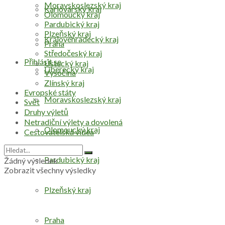
Moravskoslezský kraj
Karlovarský kraj
Olomoucký kraj
Pardubický kraj
Plzeňský kraj
Královéhradecký kraj
Praha
Středočeský kraj
Přihlásit se
Ústecký kraj
Liberecký kraj
Vysočina
Zlínský kraj
Evropské státy
Moravskoslezský kraj
Svět
Druhy výletů
Netradiční výlety a dovolená
Olomoucký kraj
Cestovatelská videa
Pardubický kraj
Žádný výsledek
Zobrazit všechny výsledky
Plzeňský kraj
Praha