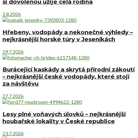
si dovolenou užije celá rodina
2.8.2026
Hřebeny, vodopády a nekonečné výhledy –
nejkrásnější horské túry v Jeseníkách
29.7.2026
Burácející kaskády a skrytá přírodní zákoutí
– nejkrásnější české vodopády, které stojí
za návštěvu
27.7.2026
Lesy plné voňavých úlovků – nejkrásnější
houbařské lokality v České republice
23.7.2026