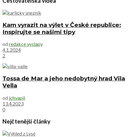
Cestovatelská videa
Kam vyrazit na výlet v České republice:
Inspirujte se našimi tipy
od
redakce vyslapy
4.1.2024
2
Tossa de Mar a jeho nedobytný hrad Vila
Vella
od
jchvapil
13.4.2023
0
Nejčtenější články