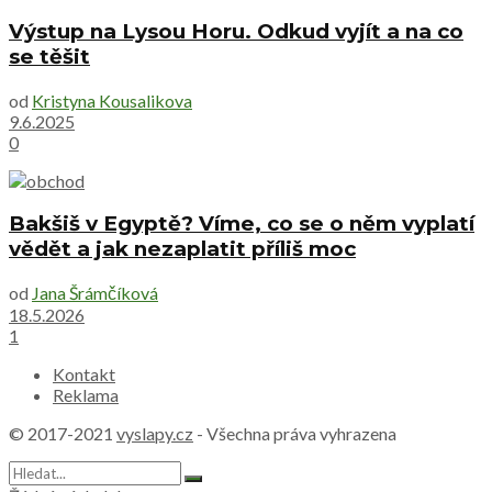
Výstup na Lysou Horu. Odkud vyjít a na co
se těšit
od
Kristyna Kousalikova
9.6.2025
0
Bakšiš v Egyptě? Víme, co se o něm vyplatí
vědět a jak nezaplatit příliš moc
od
Jana Šrámčíková
18.5.2026
1
Kontakt
Reklama
© 2017-2021
vyslapy.cz
- Všechna práva vyhrazena