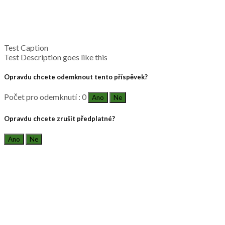
Test Caption
Test Description goes like this
Opravdu chcete odemknout tento příspěvek?
Počet pro odemknutí : 0
Ano
Ne
Opravdu chcete zrušit předplatné?
Ano
Ne