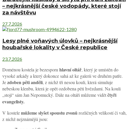
– nejkrásnější české vodopády, které stojí
za návštěvu
27.7.2026
Lesy plné voňavých úlovků – nejkrásnější
houbařské lokality v České republice
23.7.2026
hlavní oltář
Doménou kostela je bezesporu
, který je umístěn do
vysoké arkády a který dokonce sahá až ke galerii ve druhém patře.
zdoben pěti anděli
Je
, z nichž tři nesou kouli, která simuluje
nebeskou klenbu, která je opět ozdobena pěti hvězdami. Na kouli
čtyři
„stojí“ sám Jan Nepomucký. Dále na oltáři můžeme vidět
evangelisty.
můžeme slyšet spoustu zvonů
V kostele
rozličných velikostí či vah,
z nichž nejznámější jsou: