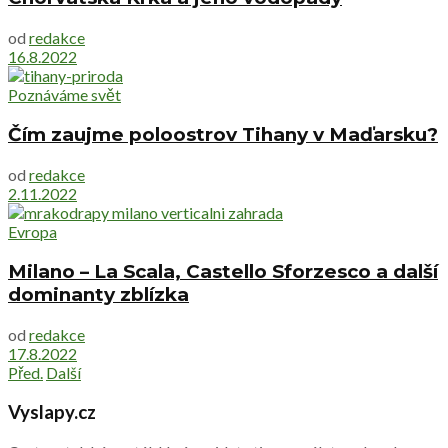
od
redakce
16.8.2022
Poznáváme svět
Čím zaujme poloostrov Tihany v Maďarsku?
od
redakce
2.11.2022
Evropa
Milano – La Scala, Castello Sforzesco a další
dominanty zblízka
od
redakce
17.8.2022
Před.
Další
Vyslapy.cz