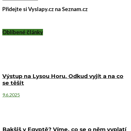
Přidejte si Vyslapy.cz na Seznam.cz
Oblíbené články
Výstup na Lysou Horu. Odkud vyjít a na co
se těšit
9.6.2025
Bakšiš v Egyptě? Víme, co se o něm vyplatí