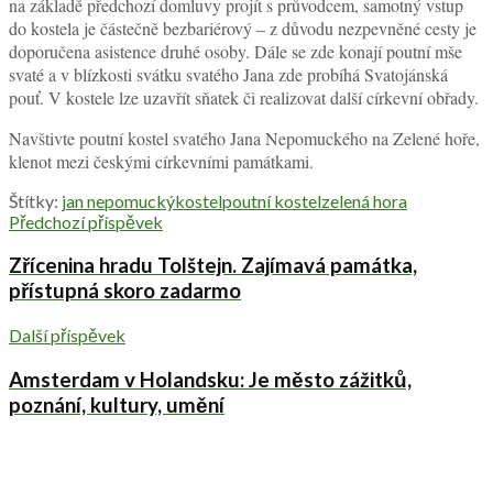
na základě předchozí domluvy projít s průvodcem, samotný vstup
do kostela je částečně bezbariérový – z důvodu nezpevněné cesty je
doporučena asistence druhé osoby. Dále se zde konají poutní mše
svaté a v blízkosti svátku svatého Jana zde probíhá Svatojánská
pouť. V kostele lze uzavřít sňatek či realizovat další církevní obřady.
Navštivte poutní kostel svatého Jana Nepomuckého na Zelené hoře,
klenot mezi českými církevními památkami.
Štítky:
jan nepomucký
kostel
poutní kostel
zelená hora
Předchozí příspěvek
Zřícenina hradu Tolštejn. Zajímavá památka,
přístupná skoro zadarmo
Další příspěvek
Amsterdam v Holandsku: Je město zážitků,
poznání, kultury, umění