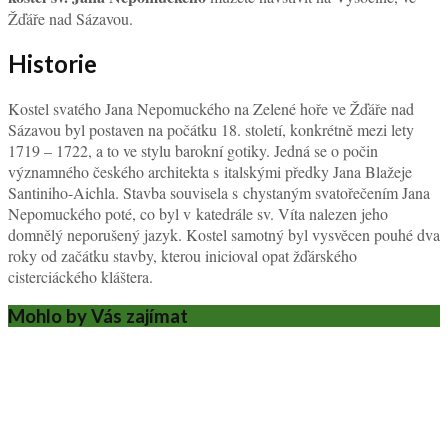
Žďáře nad Sázavou.
Historie
Kostel svatého Jana Nepomuckého na Zelené hoře ve Žďáře nad
Sázavou byl postaven na počátku 18. století, konkrétně mezi lety
1719 – 1722, a to ve stylu barokní gotiky. Jedná se o počin
významného českého architekta s italskými předky Jana Blažeje
Santiniho-Aichla. Stavba souvisela s chystaným svatořečením Jana
Nepomuckého poté, co byl v katedrále sv. Víta nalezen jeho
domnělý neporušený jazyk. Kostel samotný byl vysvěcen pouhé dva
roky od začátku stavby, kterou inicioval opat žďárského
cisterciáckého kláštera.
Mohlo by Vás zajímat