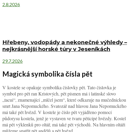
2.8.2026
Hřebeny, vodopády a nekonečné výhledy –
nejkrásnější horské túry v Jeseníkách
29.7.2026
Magická symbolika čísla pět
V kostele se opakuje symbolika číslovky pět. Tato číslovka je
symbol pro pět ran Kristových, pět písmen má i latinské slovo
„tacui“, znamenající „mlčel jsem“, které odkazuje na mučednickou
smrt Jana Nepomuckého. Svatozář nad hlavou Jana Nepomuckého
má také pět hvězd. V kostele je číslo pět vyjádřeno pomocí
půdorysu kostela, jenž je vystaven ve tvaru pěticípé hvězdy. Kostel
má pět výklenků pro oltář, má také pět východů. Na hlavním oltáři
můžeme spatřit pět andělů a pět hvězd.