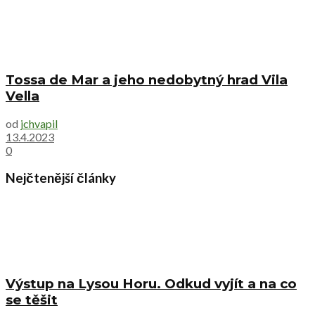
Tossa de Mar a jeho nedobytný hrad Vila
Vella
od
jchvapil
13.4.2023
0
Nejčtenější články
Výstup na Lysou Horu. Odkud vyjít a na co
se těšit