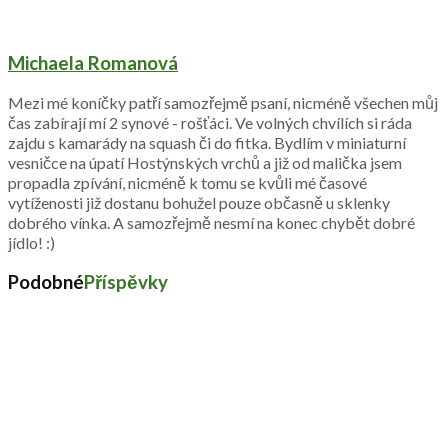
Michaela Romanová
Mezi mé koníčky patří samozřejmě psaní, nicméně všechen můj
čas zabírají mí 2 synové - rošťáci. Ve volných chvílích si ráda
zajdu s kamarády na squash či do fitka. Bydlím v miniaturní
vesničce na úpatí Hostýnských vrchů a již od malička jsem
propadla zpívání, nicméně k tomu se kvůli mé časové
vytíženosti již dostanu bohužel pouze občasně u sklenky
dobrého vínka. A samozřejmě nesmí na konec chybět dobré
jídlo! :)
Podobné
Příspěvky