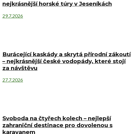
nejkrásnější horské túry v Jeseníkách
29.7.2026
Burácející kaskády a skrytá přírodní zákoutí
– nejkrásnější české vodopády, které stojí
za návštěvu
27.7.2026
Svoboda na čtyřech kolech – nejlepší
zahraniční destinace pro dovolenou s
karavanem