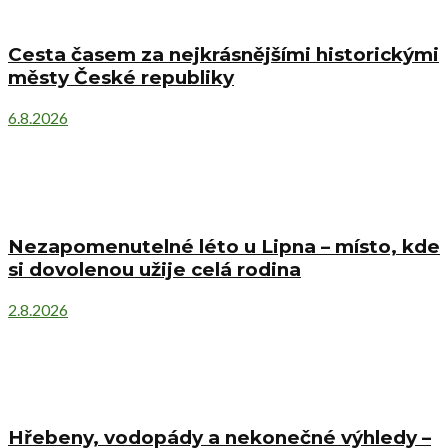
Cesta časem za nejkrásnějšími historickými
městy České republiky
6.8.2026
Nezapomenutelné léto u Lipna – místo, kde
si dovolenou užije celá rodina
2.8.2026
Hřebeny, vodopády a nekonečné výhledy –