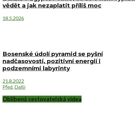
vědět a jak nezaplatit příliš moc
18.5.2026
Bosenské údolí pyramid se pyšní
nadčasovostí, pozitivní energií i
podzemními labyrinty
21.8.2022
Před.
Další
Oblíbená cestovatelská videa