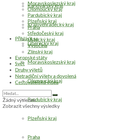
Moravskoslezský kraj
Karlovarský kraj
Olomoucký kraj
Pardubický kraj
Plzeňský kraj
Královéhradecký kraj
Praha
Středočeský kraj
Přihlásit se
Ústecký kraj
Liberecký kraj
Vysočina
Zlínský kraj
Evropské státy
Moravskoslezský kraj
Svět
Druhy výletů
Netradiční výlety a dovolená
Olomoucký kraj
Cestovatelská videa
Pardubický kraj
Žádný výsledek
Zobrazit všechny výsledky
Plzeňský kraj
Praha