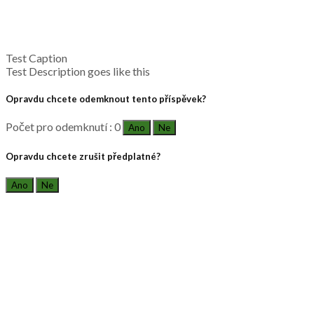
Test Caption
Test Description goes like this
Opravdu chcete odemknout tento příspěvek?
Počet pro odemknutí : 0
Ano
Ne
Opravdu chcete zrušit předplatné?
Ano
Ne