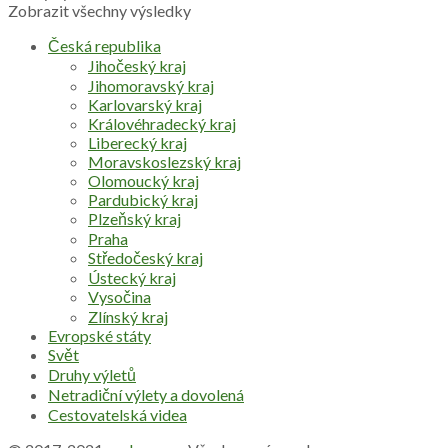
Zobrazit všechny výsledky
Česká republika
Jihočeský kraj
Jihomoravský kraj
Karlovarský kraj
Královéhradecký kraj
Liberecký kraj
Moravskoslezský kraj
Olomoucký kraj
Pardubický kraj
Plzeňský kraj
Praha
Středočeský kraj
Ústecký kraj
Vysočina
Zlínský kraj
Evropské státy
Svět
Druhy výletů
Netradiční výlety a dovolená
Cestovatelská videa