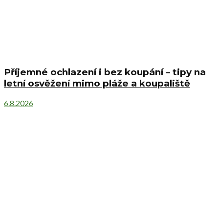
Příjemné ochlazení i bez koupání – tipy na
letní osvěžení mimo pláže a koupaliště
6.8.2026