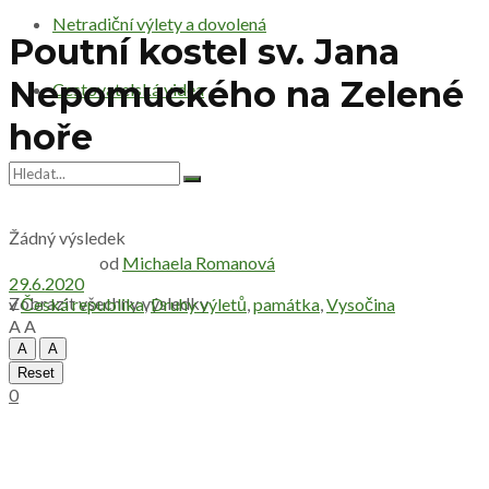
Netradiční výlety a dovolená
Poutní kostel sv. Jana
Nepomuckého na Zelené
Cestovatelská videa
hoře
Žádný výsledek
od
Michaela Romanová
29.6.2020
Zobrazit všechny výsledky
v
Česká republika
,
Druhy výletů
,
památka
,
Vysočina
A
A
A
A
Reset
0