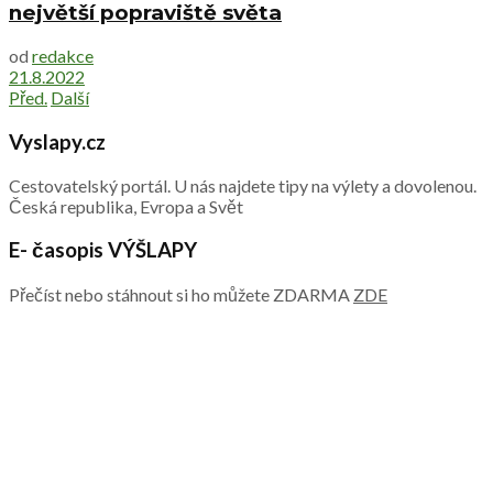
největší popraviště světa
od
redakce
21.8.2022
Před.
Další
Vyslapy.cz
Cestovatelský portál. U nás najdete tipy na výlety a dovolenou.
Česká republika, Evropa a Svět
E- časopis VÝŠLAPY
Přečíst nebo stáhnout si ho můžete ZDARMA
ZDE