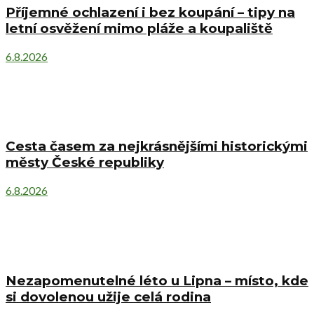
Příjemné ochlazení i bez koupání – tipy na
letní osvěžení mimo pláže a koupaliště
6.8.2026
Cesta časem za nejkrásnějšími historickými
městy České republiky
6.8.2026
Nezapomenutelné léto u Lipna – místo, kde
si dovolenou užije celá rodina