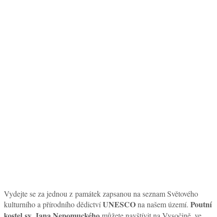
Vydejte se za jednou z památek zapsanou na seznam Světového
UNESCO
Poutní
kulturního a přírodního dědictví
na našem území.
kostel sv. Jana Nepomuckého
můžete navštívit na Vysočině, ve