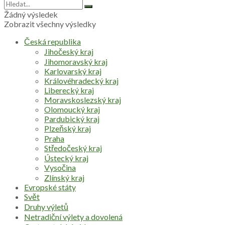
Žádný výsledek
Zobrazit všechny výsledky
Česká republika
Jihočeský kraj
Jihomoravský kraj
Karlovarský kraj
Královéhradecký kraj
Liberecký kraj
Moravskoslezský kraj
Olomoucký kraj
Pardubický kraj
Plzeňský kraj
Praha
Středočeský kraj
Ústecký kraj
Vysočina
Zlínský kraj
Evropské státy
Svět
Druhy výletů
Netradiční výlety a dovolená