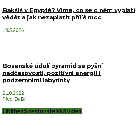
Bakšiš v Egyptě? Víme, co se o něm vyplatí
vědět a jak nezaplatit příliš moc
18.5.2026
Bosenské údolí pyramid se pyšní
nadčasovostí, pozitivní energií i
podzemními labyrinty
21.8.2022
Před.
Další
Oblíbená cestovatelská videa