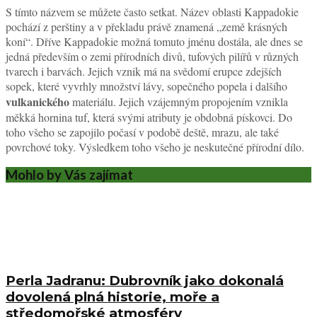
S tímto názvem se můžete často setkat. Název oblasti Kappadokie
pochází z perštiny a v překladu právě znamená „země krásných
koní“. Dříve Kappadokie možná tomuto jménu dostála, ale dnes se
jedná především o zemi přírodních divů, tufových pilířů v různých
tvarech i barvách. Jejich vznik má na svědomí erupce zdejších
sopek, které vyvrhly množství lávy, sopečného popela i dalšího
vulkanického
materiálu. Jejich vzájemným propojením vznikla
měkká hornina tuf, která svými atributy je obdobná pískovci. Do
toho všeho se zapojilo počasí v podobě deště, mrazu, ale také
povrchové toky. Výsledkem toho všeho je neskutečné přírodní dílo.
Mohlo by Vás zajímat
Perla Jadranu: Dubrovník jako dokonalá
dovolená plná historie, moře a
středomořské atmosféry