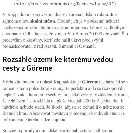
(https://creativecommons.org/licenses/by-sa/3.0)
V Kappadokii jsou ovšem i díla vytvořená lidskou rukou. Jde
skalní města
zejména o tzv.
. Hodně jich je v podzemí, některá
nacházející se velmi hluboko a jsou propojeny kilometry dlouhými
chodbami. Odhaduje se, že v nich žilo zhruba 20 000 obyvatel. Šlo
především o křesťany, kteří zde našli úkryt před svými
pronásledovateli z řad Arabů, Římanů či Osmanů.
Rozsáhlé území ke kterému vedou
cesty z Göreme
Göreme
Výchozím bodem v oblasti Kappadokie je
nacházející se v
samém středu pohádkové krajiny. Je perfektní a dá se říci opravdu
nejlepší základnou pro všechny turistické výlety. Vzhledem k tomu,
že celé území se rozkládá na ploše více jak 300 km², jeden den k
návštěvě nebude stačit. Je škoda, abyste se ochudili o některou ze
skalních krás. Absolvovat návštěvu je možné jak individuálně či s
průvodcem, kterého si lze najmout.
Souznění přírody a um lidské tvorby nabízí tuto nádhernou