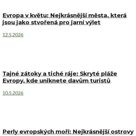
Evropa v květu: Nejkrásnější města, která
jsou jako stvořená pro jarní výlet
12.5.2026
Tajné zátoky a tiché ráje: Skryté pláže
Evropy, kde uniknete davům turistů
10.5.2026
Perly evropských moří: Nejkrásnější ostrovy