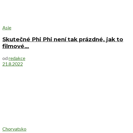
Asie
Skutečné Phi Phi není tak prázdné, jak to
filmové…
od
redakce
21.8.2022
Chorvatsko