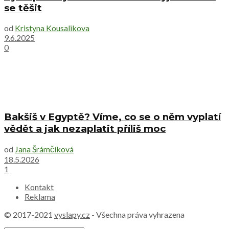
se těšit
od
Kristyna Kousalikova
9.6.2025
0
Bakšiš v Egyptě? Víme, co se o něm vyplatí
vědět a jak nezaplatit příliš moc
od
Jana Šrámčíková
18.5.2026
1
Kontakt
Reklama
© 2017-2021
vyslapy.cz
- Všechna práva vyhrazena