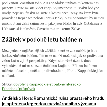
podívanou. Zásluhou toho je Kappadokie unikátním koutem naší
planety. Určitě musíte vidět zdejší výjimečnosti, tj. sošku bohyně
úrody, nejstarší fresku na světě a kostru první ženy, na které byla
provedena trepanace neboli úprava lebky. Vaší pozornosti by neměli
hrady Ortahisar a
uniknout ani další zajímavosti, jako jsou blízké
Uchisar
město Cavasium a muzeum Zelve
, sklaní
.
Zážitek v podobě letu balónem
Mezi jeden z nejúžasnějších zážitků, které se zde nabízí, je let v
horkovzdušném balónu. Tímto se nabízí možnost, jak se podívat na
celou krásu z jiné perspektivy. Kdysi starověké území, dnes
vyhledávané místo s nezaměnitelnou krajinou. Při letu balónem
můžete mít celou poněkud podivuhodnou přírodu Kappadokie jako
na dlani.
Štítky:
dovolená
Kappadokie
let balonem
turecko
Předchozí příspěvek
Andělská Hora: Romantická ruina prastarého hradu
je opředena legendou mezinárodního významu