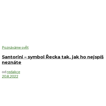
Poznáváme svět
Santorini – symbol Řecka tak, jak ho nejspíš
neznáte
od
redakce
20.8.2022