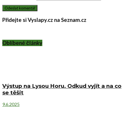
Přidejte si Vyslapy.cz na Seznam.cz
Oblíbené články
Výstup na Lysou Horu. Odkud vyjít a na co
se těšit
9.6.2025