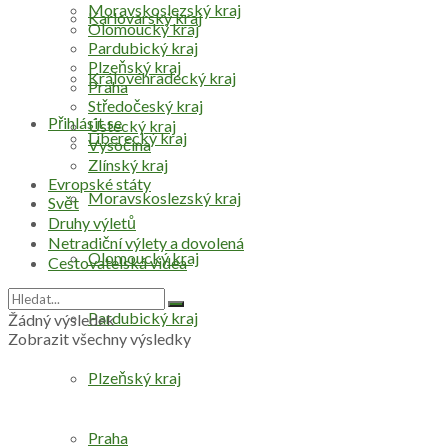
Moravskoslezský kraj
Karlovarský kraj
Olomoucký kraj
Pardubický kraj
Plzeňský kraj
Královéhradecký kraj
Praha
Středočeský kraj
Přihlásit se
Ústecký kraj
Liberecký kraj
Vysočina
Zlínský kraj
Evropské státy
Moravskoslezský kraj
Svět
Druhy výletů
Netradiční výlety a dovolená
Olomoucký kraj
Cestovatelská videa
Pardubický kraj
Žádný výsledek
Zobrazit všechny výsledky
Plzeňský kraj
Praha