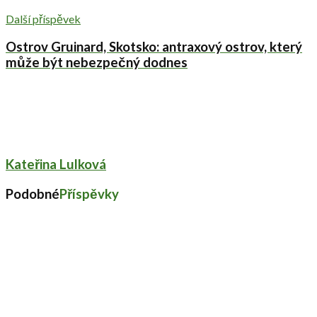
Další příspěvek
Ostrov Gruinard, Skotsko: antraxový ostrov, který
může být nebezpečný dodnes
Kateřina Lulková
Podobné
Příspěvky