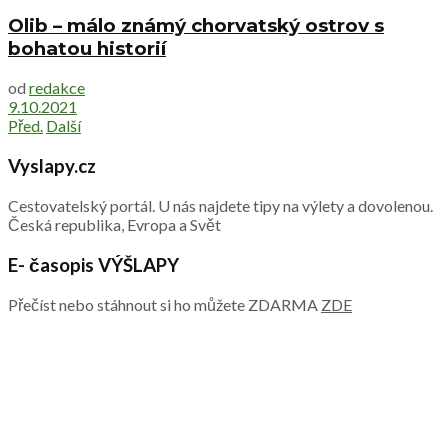
Olib – málo známý chorvatský ostrov s
bohatou historií
od
redakce
9.10.2021
Před.
Další
Vyslapy.cz
Cestovatelský portál. U nás najdete tipy na výlety a dovolenou.
Česká republika, Evropa a Svět
E- časopis VÝŠLAPY
Přečíst nebo stáhnout si ho můžete ZDARMA
ZDE