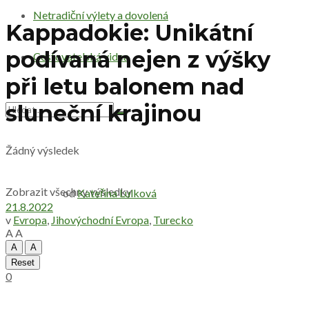
Netradiční výlety a dovolená
Kappadokie: Unikátní
podívaná nejen z výšky
Cestovatelská videa
při letu balonem nad
sluneční krajinou
Žádný výsledek
Zobrazit všechny výsledky
od
Kateřina Lulková
21.8.2022
v
Evropa
,
Jihovýchodní Evropa
,
Turecko
A
A
A
A
Reset
0