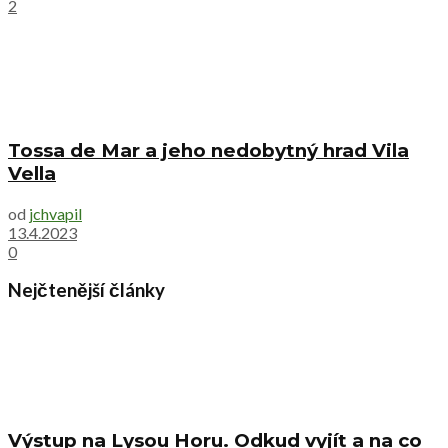
2
Tossa de Mar a jeho nedobytný hrad Vila
Vella
od
jchvapil
13.4.2023
0
Nejčtenější články
Výstup na Lysou Horu. Odkud vyjít a na co