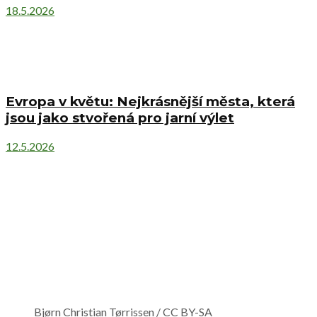
18.5.2026
Evropa v květu: Nejkrásnější města, která
jsou jako stvořená pro jarní výlet
12.5.2026
Bjørn Christian Tørrissen / CC BY-SA