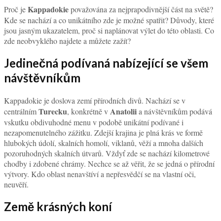
Kappadokie
Proč je
považována za nejprapodivnější část na světě?
Kde se nachází a co unikátního zde je možné spatřit? Důvody, které
jsou jasným ukazatelem, proč si naplánovat výlet do této oblasti. Co
zde neobvyklého najdete a můžete zažít?
Jedinečná podívaná nabízející se všem
návštěvníkům
Kappadokie je doslova zemí přírodních divů. Nachází se v
Turecku
Anatolii
centrálním
, konkrétně v
a návštěvníkům podává
vskutku obdivuhodné menu v podobě unikátní podívané i
nezapomenutelného zážitku. Zdejší krajina je plná krás ve formě
hlubokých údolí, skalních homolí, viklanů, věží a mnoha dalších
pozoruhodných skalních útvarů. Vždyť zde se nachází kilometrové
chodby i zdobené chrámy. Nechce se až věřit, že se jedná o přírodní
výtvory. Kdo oblast nenavštíví a nepřesvědčí se na vlastní oči,
neuvěří.
Země krásných koní