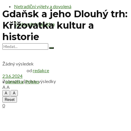
Netradiční výlety a dovolená
Gdaňsk a jeho Dlouhý trh:
Křižovatka kultur a
Cestovatelská videa
historie
Žádný výsledek
od
redakce
23.6.2024
Zobrazit všechny výsledky
v
památka
,
Polsko
A
A
A
A
Reset
0