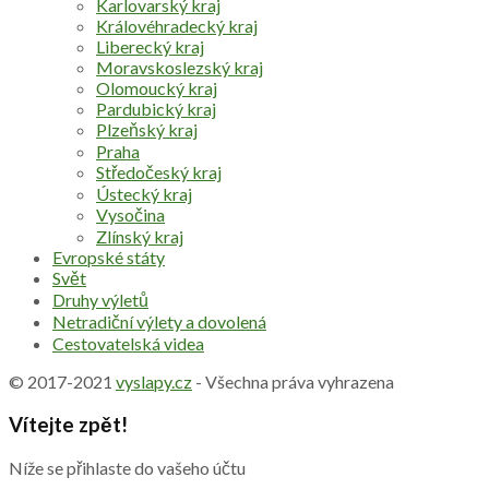
Karlovarský kraj
Královéhradecký kraj
Liberecký kraj
Moravskoslezský kraj
Olomoucký kraj
Pardubický kraj
Plzeňský kraj
Praha
Středočeský kraj
Ústecký kraj
Vysočina
Zlínský kraj
Evropské státy
Svět
Druhy výletů
Netradiční výlety a dovolená
Cestovatelská videa
© 2017-2021
vyslapy.cz
- Všechna práva vyhrazena
Vítejte zpět!
Níže se přihlaste do vašeho účtu