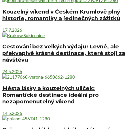
Kouzelný víkend v Českém Krumlově plný
historie, romantiky a jedinečných zážitků
17.7.2026
Cestování bez velkých výdajů: Levné, ale
překvapivě krásné destinace, které stojí za
návštěvu
24.5.2026
Města lásky a kouzelných uliček:
Romantické destinace ideální pro
nezapomenutelný víkend
14.5.2026