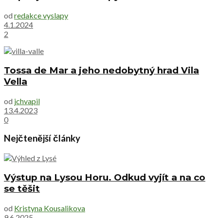
od
redakce vyslapy
4.1.2024
2
Tossa de Mar a jeho nedobytný hrad Vila
Vella
od
jchvapil
13.4.2023
0
Nejčtenější články
Výstup na Lysou Horu. Odkud vyjít a na co
se těšit
od
Kristyna Kousalikova
9.6.2025