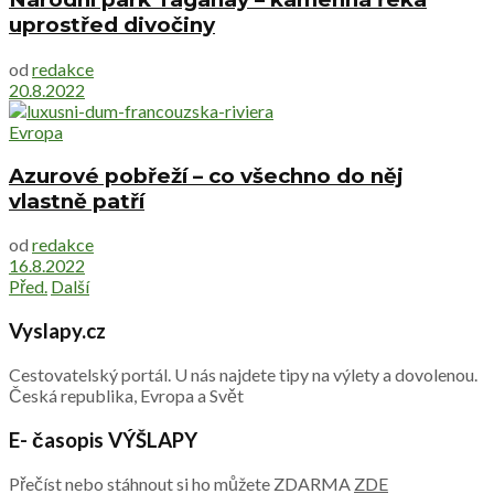
uprostřed divočiny
od
redakce
20.8.2022
Evropa
Azurové pobřeží – co všechno do něj
vlastně patří
od
redakce
16.8.2022
Před.
Další
Vyslapy.cz
Cestovatelský portál. U nás najdete tipy na výlety a dovolenou.
Česká republika, Evropa a Svět
E- časopis VÝŠLAPY
Přečíst nebo stáhnout si ho můžete ZDARMA
ZDE