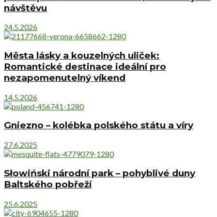
návštěvu
24.5.2026
Města lásky a kouzelných uliček:
Romantické destinace ideální pro
nezapomenutelný víkend
14.5.2026
Gniezno – kolébka polského státu a víry
27.6.2025
Słowiński národní park – pohyblivé duny
Baltského pobřeží
25.6.2025