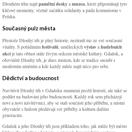
pamětní desky
muzea
Dlouhém trhu najít
a
, které připomínají tyto
klíčové momenty, včetně začátku solidarity a pádu komunismu v
Polsku.
Současný pulz města
Přestože Dlouhý trh je plný historie, neztratil nic ze své současné
festivalů
výstav
hudebních
vitality. S pořádáním
, uměleckých
a
akcí
je tato oblast stále živým srdcem městské kultury. Gdaňsk, a
obzvláště Dlouhý trh, je dnes místem, kde se tradice snoubí s
moderním uměním a kde každý může najít něco pro sebe.
Dědictví a budoucnost
Navštívit Dlouhý trh v Gdaňsku znamená prožít historii, ale také se
podílet na budování jeho budoucnosti. Každý rok sem přicházejí
noví a noví návštěvníci, aby se stali součástí jeho příběhu, a místní
obyvatelé s hrdostí předávají své příběhy a kulturu dalším
generacím.
Gdaňsk a jeho Dlouhý trh jsou příkladem toho, jak může být město