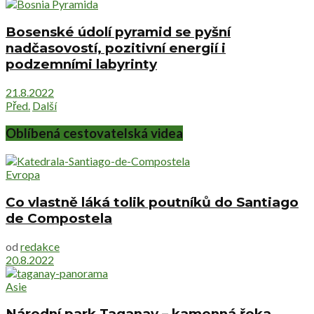
Bosenské údolí pyramid se pyšní
nadčasovostí, pozitivní energií i
podzemními labyrinty
21.8.2022
Před.
Další
Oblíbená cestovatelská videa
Evropa
Co vlastně láká tolik poutníků do Santiago
de Compostela
od
redakce
20.8.2022
Asie
Národní park Taganay – kamenná řeka