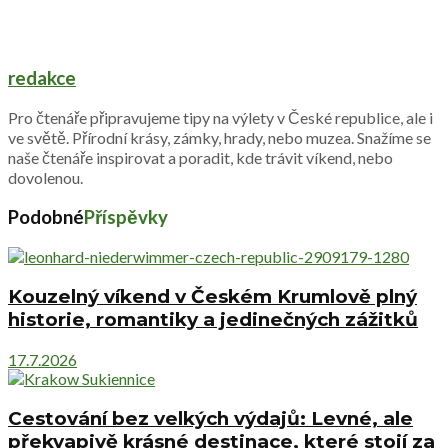
redakce
Pro čtenáře připravujeme tipy na výlety v České republice, ale i
ve světě. Přírodní krásy, zámky, hrady, nebo muzea. Snažíme se
naše čtenáře inspirovat a poradit, kde trávit víkend, nebo
dovolenou.
Podobné
Příspěvky
Kouzelný víkend v Českém Krumlově plný
historie, romantiky a jedinečných zážitků
17.7.2026
Cestování bez velkých výdajů: Levné, ale
překvapivě krásné destinace, které stojí za