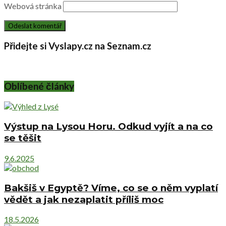
Webová stránka
Přidejte si Vyslapy.cz na Seznam.cz
Oblíbené články
Výstup na Lysou Horu. Odkud vyjít a na co
se těšit
9.6.2025
Bakšiš v Egyptě? Víme, co se o něm vyplatí
vědět a jak nezaplatit příliš moc
18.5.2026