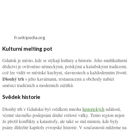
fr.wikipedia.org
Kulturní melting pot
Gdaňsk je město, kde se stýkají kultury a historie. Jeho multikulturní
dědictví je ovlivněno německými, polskými a kašubskými tradicemi,
což lze vidět ve městské kuchyni, slavnostech a každodenním životě.
Dlouhý trh
s jeho kavárnami, restauracemi a obchody nabízí
směsici tradičních a moderních zážitků.
Svědek historie
Dlouhý trh v Gdaňsku byl svědkem mnoha
historických
událostí,
včetně slavného podepsání druhé světové války. Tento region nejen
že přežil konflikty a katastrofy, ale také se stal místem, kde byly
psány důležité kapitoly evropské historie. V současnosti můžeme na