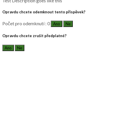
Test Description goes like this
Opravdu chcete odemknout tento příspěvek?
Počet pro odemknutí : 0
Ano
Ne
Opravdu chcete zrušit předplatné?
Ano
Ne