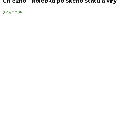
Gniezno – kolébka polského státu a víry
27.6.2025