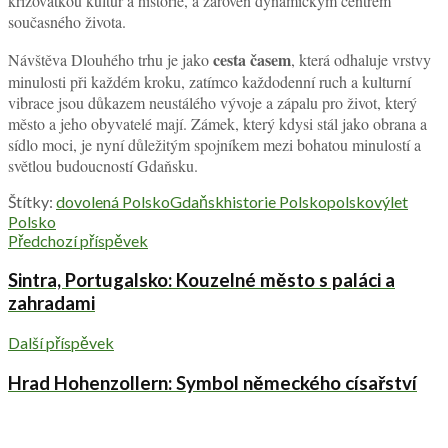
křižovatkou kultur a historie, a zároveň dynamickým centrem
současného života.
cesta časem
Návštěva Dlouhého trhu je jako
, která odhaluje vrstvy
minulosti při každém kroku, zatímco každodenní ruch a kulturní
vibrace jsou důkazem neustálého vývoje a zápalu pro život, který
město a jeho obyvatelé mají. Zámek, který kdysi stál jako obrana a
sídlo moci, je nyní důležitým spojníkem mezi bohatou minulostí a
světlou budoucností Gdaňsku.
Štítky:
dovolená Polsko
Gdaňsk
historie Polsko
polsko
výlet
Polsko
Předchozí příspěvek
Sintra, Portugalsko: Kouzelné město s paláci a
zahradami
Další příspěvek
Hrad Hohenzollern: Symbol německého císařství