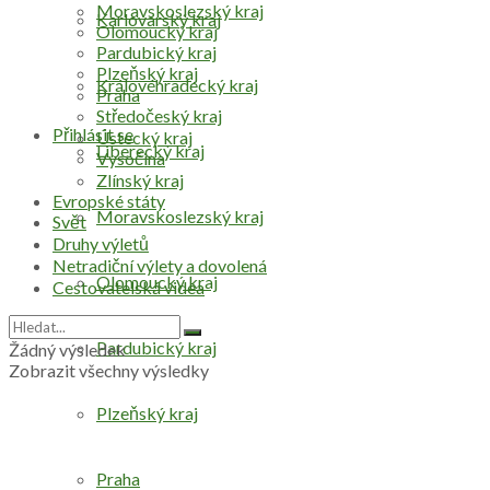
Moravskoslezský kraj
Karlovarský kraj
Olomoucký kraj
Pardubický kraj
Plzeňský kraj
Královéhradecký kraj
Praha
Středočeský kraj
Přihlásit se
Ústecký kraj
Liberecký kraj
Vysočina
Zlínský kraj
Evropské státy
Moravskoslezský kraj
Svět
Druhy výletů
Netradiční výlety a dovolená
Olomoucký kraj
Cestovatelská videa
Pardubický kraj
Žádný výsledek
Zobrazit všechny výsledky
Plzeňský kraj
Praha