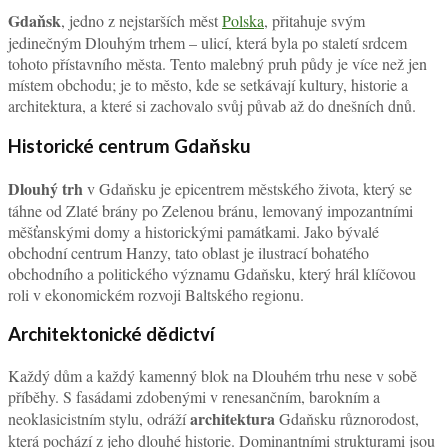
Gdaňsk
, jedno z nejstarších měst
Polska
, přitahuje svým
jedinečným Dlouhým trhem – ulicí, která byla po staletí srdcem
tohoto přístavního města. Tento malebný pruh půdy je více než jen
místem obchodu; je to město, kde se setkávají kultury, historie a
architektura, a které si zachovalo svůj půvab až do dnešních dnů.
Historické centrum Gdaňsku
Dlouhý trh
v Gdaňsku je epicentrem městského života, který se
táhne od Zlaté brány po Zelenou bránu, lemovaný impozantními
měšťanskými domy a historickými památkami. Jako bývalé
obchodní centrum Hanzy, tato oblast je ilustrací bohatého
obchodního a politického významu Gdaňsku, který hrál klíčovou
roli v ekonomickém rozvoji Baltského regionu.
Architektonické dědictví
Každý dům a každý kamenný blok na Dlouhém trhu nese v sobě
příběhy. S fasádami zdobenými v renesančním, barokním a
architektura
neoklasicistním stylu, odráží
Gdaňsku různorodost,
která pochází z jeho dlouhé historie. Dominantními strukturami jsou