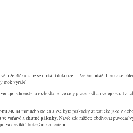
ovém žebříčku jsme se umístili dokonce na šestém místě. I proto se pál
ený mok vyrábí.
 věnuje palírenství a rozhodla se, že celý proces odhalí veřejnosti. I z
obu 30. let
minulého století a vše bylo prakticky autentické jako v do
 ve voňavé a chutné pálenky
. Navíc zde můžete obdivovat původní vý
íprava destilátů hotovým koncertem.