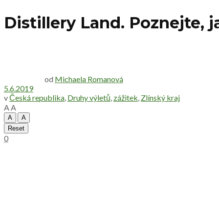
Distillery Land. Poznejte, 
od
Michaela Romanová
5.6.2019
v
Česká republika
,
Druhy výletů
,
zážitek
,
Zlínský kraj
A
A
A
A
Reset
0