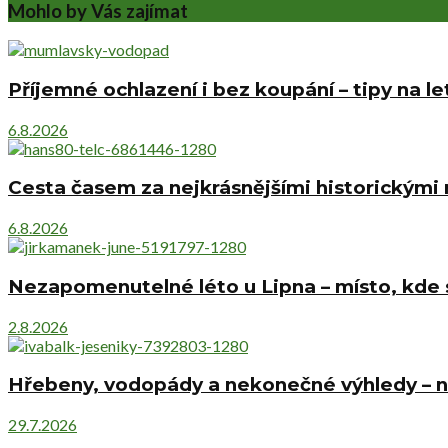
Mohlo by Vás zajímat
Příjemné ochlazení i bez koupání – tipy na l
6.8.2026
Cesta časem za nejkrásnějšími historickými
6.8.2026
Nezapomenutelné léto u Lipna – místo, kde s
2.8.2026
Hřebeny, vodopády a nekonečné výhledy – ne
29.7.2026