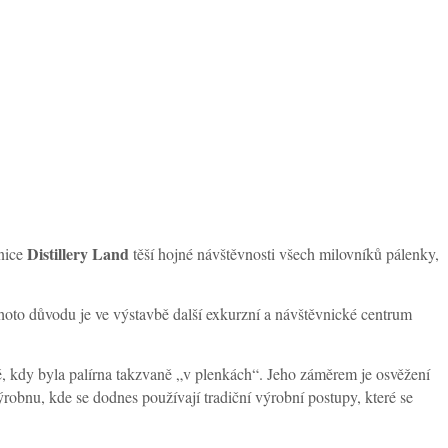
Distillery Land
enice
těší hojné návštěvnosti všech milovníků pálenky,
 tohoto důvodu je ve výstavbě další exkurzní a návštěvnické centrum
bě, kdy byla palírna takzvaně „v plenkách“. Jeho záměrem je osvěžení
robnu, kde se dodnes používají tradiční výrobní postupy, které se