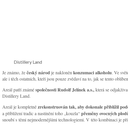
Distillery Land
český národ
konzumaci alkoholu
Je známo, že
je nakloněn
. Ve svět
ale i těch ostatních, kteří jsou pouze zvědaví na to, jak se tento oblíb
společnosti Rudolf Jelínek a.s.,
Areál patří známé
která se odjakživa
Distillery Land.
zrekonstruován tak, aby dokonale přiblížil pod
Areál je kompletně
přeměny ovocných plodů
a přiblížení tradic a nastínění toho „kouzla“
snoubí s těmi nejmodernějšími technologiemi. V této kombinaci je př