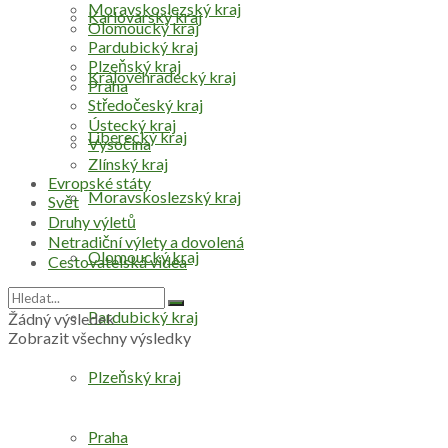
Moravskoslezský kraj
Karlovarský kraj
Olomoucký kraj
Pardubický kraj
Plzeňský kraj
Královéhradecký kraj
Praha
Středočeský kraj
Ústecký kraj
Liberecký kraj
Vysočina
Zlínský kraj
Evropské státy
Moravskoslezský kraj
Svět
Druhy výletů
Netradiční výlety a dovolená
Olomoucký kraj
Cestovatelská videa
Pardubický kraj
Žádný výsledek
Zobrazit všechny výsledky
Plzeňský kraj
Praha