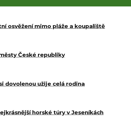
etní osvěžení mimo pláže a koupaliště
 městy České republiky
i dovolenou užije celá rodina
jkrásnější horské túry v Jeseníkách