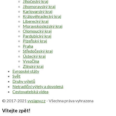
Jihočeský kraj
Jihomoravský kraj
Karlovarský kraj
Královéhradecký kraj
Liberecký kraj
Moravskoslezský kraj
Olomoucký kraj
Pardubický kraj
Plzeňský kraj
Praha
Středočeský kraj
Ústecký kraj
Vysočina
Zlínský kraj
Evropské státy
Svět
Druhy výletů
Netradiční výlety a dovolená
Cestovatelská videa
© 2017-2021
vyslapy.cz
- Všechna práva vyhrazena
Vítejte zpět!