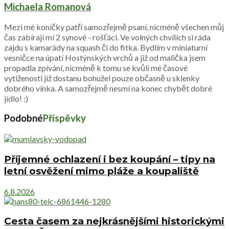
Michaela Romanová
Mezi mé koníčky patří samozřejmě psaní, nicméně všechen můj
čas zabírají mí 2 synové - rošťáci. Ve volných chvílích si ráda
zajdu s kamarády na squash či do fitka. Bydlím v miniaturní
vesničce na úpatí Hostýnských vrchů a již od malička jsem
propadla zpívání, nicméně k tomu se kvůli mé časové
vytíženosti již dostanu bohužel pouze občasně u sklenky
dobrého vínka. A samozřejmě nesmí na konec chybět dobré
jídlo! :)
Podobné
Příspěvky
Příjemné ochlazení i bez koupání – tipy na
letní osvěžení mimo pláže a koupaliště
6.8.2026
Cesta časem za nejkrásnějšími historickými