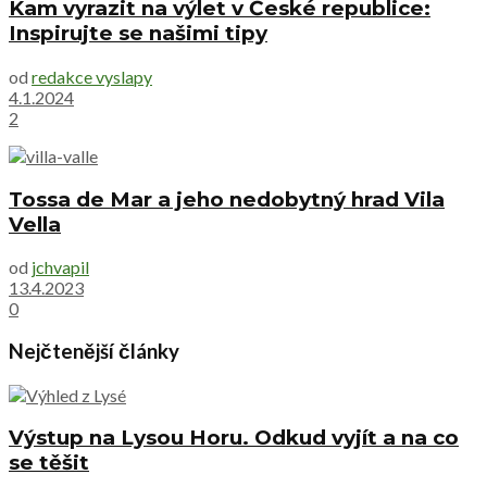
Kam vyrazit na výlet v České republice:
Inspirujte se našimi tipy
od
redakce vyslapy
4.1.2024
2
Tossa de Mar a jeho nedobytný hrad Vila
Vella
od
jchvapil
13.4.2023
0
Nejčtenější články
Výstup na Lysou Horu. Odkud vyjít a na co
se těšit