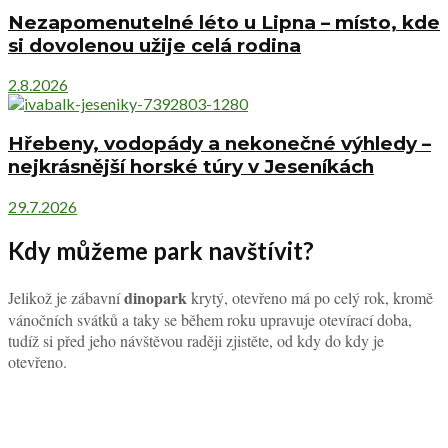
Nezapomenutelné léto u Lipna – místo, kde
si dovolenou užije celá rodina
2.8.2026
Hřebeny, vodopády a nekonečné výhledy –
nejkrásnější horské túry v Jeseníkách
29.7.2026
Kdy můžeme park navštívit?
dinopark
Jelikož je zábavní
krytý, otevřeno má po celý rok, kromě
vánočních svátků a taky se během roku upravuje otevírací doba,
tudíž si před jeho návštěvou raději zjistěte, od kdy do kdy je
otevřeno.