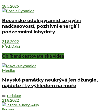
18.5.2026
Bosenské údolí pyramid se pyšní
nadčasovostí, pozitivní energií i
podzemními labyrinty
21.8.2022
Před.
Další
Oblíbená cestovatelská videa
Mexiko
Mayské památky neukrývá jen džungle,
najdete i ty výhledem na moře
od
redakce
21.8.2022
Evropa