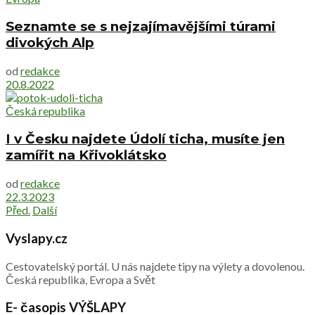
Seznamte se s nejzajímavějšími túrami
divokých Alp
od
redakce
20.8.2022
Česká republika
I v Česku najdete Údolí ticha, musíte jen
zamířit na Křivoklátsko
od
redakce
22.3.2023
Před.
Další
Vyslapy.cz
Cestovatelský portál. U nás najdete tipy na výlety a dovolenou.
Česká republika, Evropa a Svět
E- časopis VÝŠLAPY