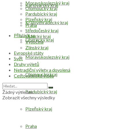
Moravskoslezský kraj
Karlovarský kraj
Olomoucký kraj
Pardubický kraj
Plzeňský kraj
Královéhradecký kraj
Praha
Středočeský kraj
Přihlásit se
Ústecký kraj
Liberecký kraj
Vysočina
Zlínský kraj
Evropské státy
Moravskoslezský kraj
Svět
Druhy výletů
Netradiční výlety a dovolená
Olomoucký kraj
Cestovatelská videa
Pardubický kraj
Žádný výsledek
Zobrazit všechny výsledky
Plzeňský kraj
Praha