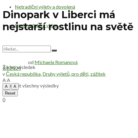
Netradiční výlety a dovolená
Dinopark v Liberci má
nejstarší rostlinu na světě
Cestovatelská videa
od
Michaela Romanová
Žádný výsledek
3.1.2024
v
Česká republika
,
Druhy výletů
,
pro děti
,
zážitek
A
A
Zobrazit všechny výsledky
A
A
Reset
0