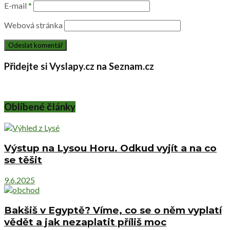
E-mail
*
Webová stránka
Přidejte si Vyslapy.cz na Seznam.cz
Oblíbené články
Výstup na Lysou Horu. Odkud vyjít a na co
se těšit
9.6.2025
Bakšiš v Egyptě? Víme, co se o něm vyplatí
vědět a jak nezaplatit příliš moc