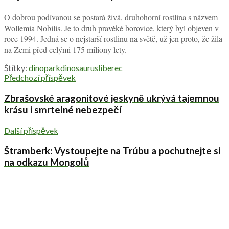
O dobrou podívanou se postará živá, druhohorní rostlina s názvem
Wollemia Nobilis. Je to druh pravěké borovice, který byl objeven v
roce 1994. Jedná se o nejstarší rostlinu na světě, už jen proto, že žila
na Zemi před celými 175 miliony lety.
Štítky:
dinopark
dinosaurus
liberec
Předchozí příspěvek
Zbrašovské aragonitové jeskyně ukrývá tajemnou
krásu i smrtelné nebezpečí
Další příspěvek
Štramberk: Vystoupejte na Trúbu a pochutnejte si
na odkazu Mongolů