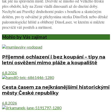
tak jste na správném místě. Dozvíte se mnoho od Velkého třesku
přes období, kdy na Zemi vládli dinosauři až do dnešní doby.
Nechybí ani Pravěký druhohorní prales s bouřkou a skutečným
deštěm, pro ty odvážné je přichystána stezka DinoTrek nebo dětské
paleontologické hřiště a oblíbený DinoLaser, ve kterém si můžete
procvičit váš postřeh a mrštnost.
Mohlo by Vás zajímat
Příjemné ochlazení i bez koupání – tipy na
letní osvěžení mimo pláže a koupaliště
6.8.2026
Cesta časem za nejkrásnějšími historickými
městy České republiky
6.8.2026