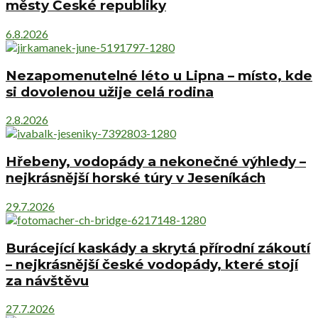
městy České republiky
6.8.2026
Nezapomenutelné léto u Lipna – místo, kde
si dovolenou užije celá rodina
2.8.2026
Hřebeny, vodopády a nekonečné výhledy –
nejkrásnější horské túry v Jeseníkách
29.7.2026
Burácející kaskády a skrytá přírodní zákoutí
– nejkrásnější české vodopády, které stojí
za návštěvu
27.7.2026