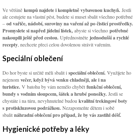
kempů najdete i kompletně vybavenou kuchyň.
Ve většině
Jestli
ale cestujete na vlastní pěst, budete si muset sbalit všechno potřebné
od vařiče, nádobí, suroviny na vaření až po čisticí prostředky.
–
Promyslete si napřed jídelní lístek,
potřebné
abyste si všechno
nakoupili ještě před cestou.
jednodušší a rychlé
Upřednostněte
recepty
, nechcete přeci celou dovolenou strávit vařením.
Speciální oblečení
speciální oblečení.
Do hor byste si určitě měli sbalit i
Využijete ho
večer, když bývá venku chladněji, ale i na
nejenom
turistice.
funkční oblečení,
V batohu by vám nemělo chybět
bundy s vodním sloupcem, šátek a hrubé ponožky.
Jestli se
kvalitní trekingové boty
chystáte i na túru, nevyhnutelné budou
s protiskluzovou podrážkou.
Nezapomeňte dětem i sobě
náhradní oblečení pro případ, že by vás zastihl déšť.
sbalit
Hygienické potřeby a léky