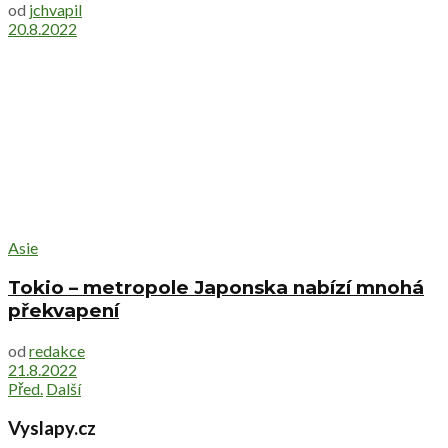
od
jchvapil
20.8.2022
Asie
Tokio – metropole Japonska nabízí mnohá
překvapení
od
redakce
21.8.2022
Před.
Další
Vyslapy.cz