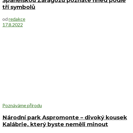
Španělskou Zaragozu poznáte hned podle
tří symbolů
od
redakce
17.8.2022
Poznáváme přírodu
Národní park Aspromonte – divoký kousek
Kalábrie, který byste neměli minout