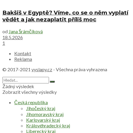
Bakšiš v Egyptě? Víme, co se o něm vyplatí
vědět a jak nezaplatit příliš moc
od
Jana Šrámčíková
18.5.2026
1
Kontakt
Reklama
© 2017-2021
vyslapy.cz
- Všechna práva vyhrazena
Žádný výsledek
Zobrazit všechny výsledky
Česká republika
Jihočeský kraj
Jihomoravský kraj
Karlovarský kraj
Královéhradecký kraj
Liberecký kraj