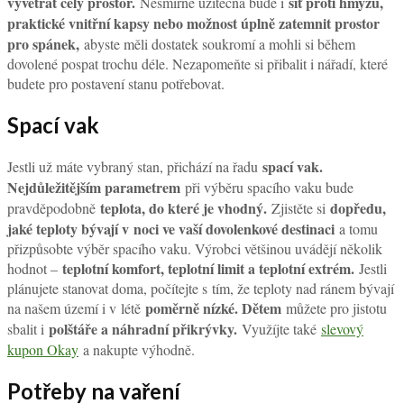
vyvětrat celý prostor.
síť proti hmyzu,
Nesmírně užitečná bude i
praktické vnitřní kapsy nebo možnost úplně zatemnit prostor
pro spánek,
abyste měli dostatek soukromí a mohli si během
dovolené pospat trochu déle. Nezapomeňte si přibalit i nářadí, které
budete pro postavení stanu potřebovat.
Spací vak
spací vak.
Jestli už máte vybraný stan, přichází na řadu
Nejdůležitějším parametrem
při výběru spacího vaku bude
teplota, do které je vhodný.
dopředu,
pravděpodobně
Zjistěte si
jaké teploty bývají v noci ve vaší dovolenkové destinaci
a tomu
přizpůsobte výběr spacího vaku. Výrobci většinou uvádějí několik
teplotní komfort, teplotní limit a teplotní extrém.
hodnot –
Jestli
plánujete stanovat doma, počítejte s tím, že teploty nad ránem bývají
poměrně nízké. Dětem
na našem území i v létě
můžete pro jistotu
polštáře a náhradní přikrývky.
sbalit i
Využíjte také
slevový
kupon Okay
a nakupte výhodně.
Potřeby na vaření