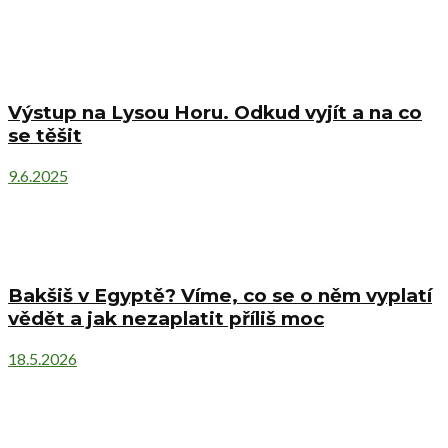
Výstup na Lysou Horu. Odkud vyjít a na co
se těšit
9.6.2025
Bakšiš v Egyptě? Víme, co se o něm vyplatí
vědět a jak nezaplatit příliš moc
18.5.2026