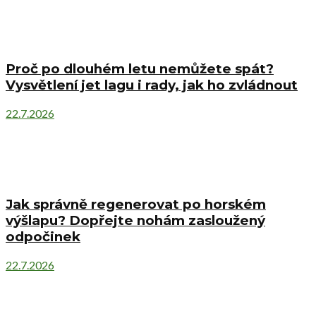
Proč po dlouhém letu nemůžete spát?
Vysvětlení jet lagu i rady, jak ho zvládnout
22.7.2026
Jak správně regenerovat po horském
výšlapu? Dopřejte nohám zasloužený
odpočinek
22.7.2026