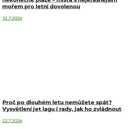
mořem pro letní dovolenou
31.7.2026
Proč po dlouhém letu nemůžete spát?
Vysvětlení jet lagu i rady, jak ho zvládnout
22.7.2026