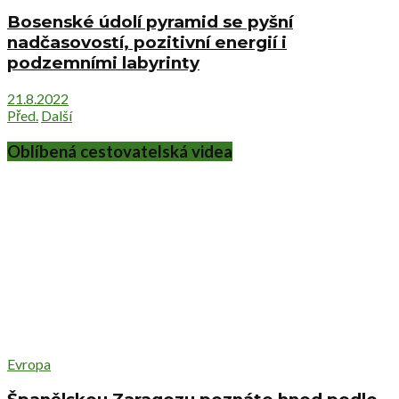
Bosenské údolí pyramid se pyšní
nadčasovostí, pozitivní energií i
podzemními labyrinty
21.8.2022
Před.
Další
Oblíbená cestovatelská videa
Evropa