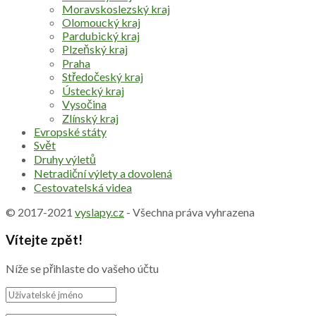
Moravskoslezský kraj
Olomoucký kraj
Pardubický kraj
Plzeňský kraj
Praha
Středočeský kraj
Ústecký kraj
Vysočina
Zlínský kraj
Evropské státy
Svět
Druhy výletů
Netradiční výlety a dovolená
Cestovatelská videa
© 2017-2021
vyslapy.cz
- Všechna práva vyhrazena
Vítejte zpět!
Níže se přihlaste do vašeho účtu