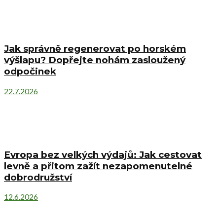
Jak správně regenerovat po horském
výšlapu? Dopřejte nohám zasloužený
odpočinek
22.7.2026
Evropa bez velkých výdajů: Jak cestovat
levně a přitom zažít nezapomenutelné
dobrodružství
12.6.2026