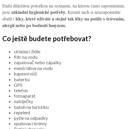
Další důležitou položkou na seznamu, na kterou často zapomínáme,
základní hygienické potřeby.
jsou
Kromě nich si neuzapomeňte
léky, které užíváte a stejně tak léky na potíže s trávením,
sbalit i
alergií nebo po bodnutí hmyzem.
Co ještě budete potřebovat?
skládací židle
filtr na vodu
zapalovač nebo zápalky
menší láhve na vodu
kapesní nůž
baterku
GPS
telefon
fotoaparát
nabíječky
batoh na turistiku
repelent
pytle na odpadky
opalovací krémy
čisticí ubrousky