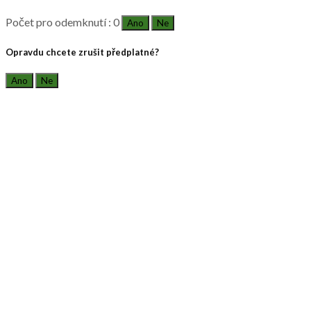
Počet pro odemknutí : 0
Ano
Ne
Opravdu chcete zrušit předplatné?
Ano
Ne