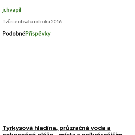
jchvapil
Tvůrce obsahu od roku 2016
Podobné
Příspěvky
Tyrkysová hladina, průzračná voda a
nekonečné pláže – místa s nejkrásnějším