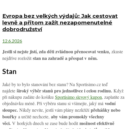
Evropa bez velkých výdajů: Jak cestovat
levně a přitom zažít nezapomenutelné
dobrodružství
12.6.2026
Jestli si nejste jistí, zda děti zvládnou přenocovat venku,
zkuste
stan na zahradě a přespat v něm.
nejdříve rozložit
Stan
Jaké by to bylo stanování bez stanu? Na Sportisimo.cz teď
široký výběr stanů pro jednotlivce i celou rodinu.
najdete
Když
při nákupu zadáte do košíku
Sportisimo slevový kupon
, zaplatíte za
vodní
objednávku méně. Při výběru stanu si všímejte, jaký má
sloupec.
přeháňky nebo
Nikdy nevíte, jestli vám plány nezkříží
bouřky
aby vám promokly všechny
a určitě nechcete,
věci.
možnost efektivně
V horkých dnech se zase bude hodit