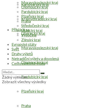
Moravskoslezský kraj
Karlovarský kraj
Olomoucký kraj
Pardubický kraj
Plzeňský kraj
Královéhradecký kraj
Praha
Středočeský kraj
Přihlásit se
Ústecký kraj
Liberecký kraj
Vysočina
Zlínský kraj
Evropské státy
Moravskoslezský kraj
Svět
Druhy výletů
Netradiční výlety a dovolená
Olomoucký kraj
Cestovatelská videa
Pardubický kraj
Žádný výsledek
Zobrazit všechny výsledky
Plzeňský kraj
Praha