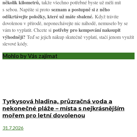
několik kilometrů,
takže všechno potřebné byste už měli mít
seznam a postupně si z něho
s sebou. Napište si proto
odškrtávejte položky, které už máte sbalené.
Když trávíte
dovolenou v přírodě, neponechávejte nic náhodě, nemuselo by se
potřeby pro kempování nakoupit
vám to vyplatit. Chcete si
výhodněji?
Teď se jejich nákup skutečně vyplatí, stačí jenom využít
slevové kódy.
Mohlo by Vás zajímat
Tyrkysová hladina, průzračná voda a
nekonečné pláže – místa s nejkrásnějším
mořem pro letní dovolenou
31.7.2026