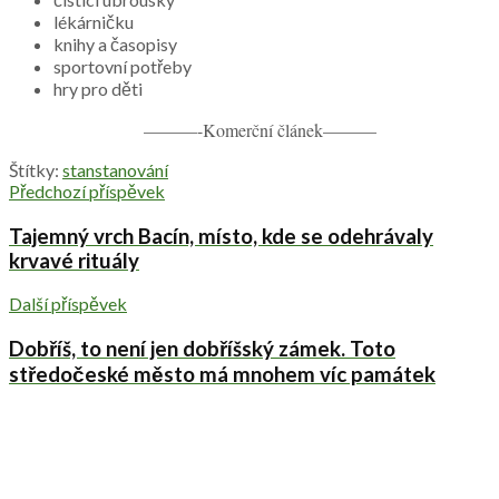
lékárničku
knihy a časopisy
sportovní potřeby
hry pro děti
———-Komerční článek———
Štítky:
stan
stanování
Předchozí příspěvek
Tajemný vrch Bacín, místo, kde se odehrávaly
krvavé rituály
Další příspěvek
Dobříš, to není jen dobříšský zámek. Toto
středočeské město má mnohem víc památek