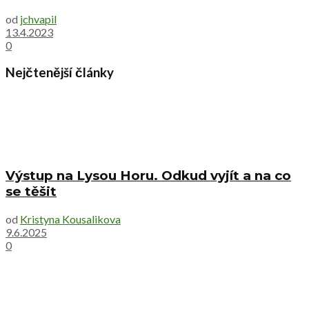
od
jchvapil
13.4.2023
0
Nejčtenější články
Výstup na Lysou Horu. Odkud vyjít a na co
se těšit
od
Kristyna Kousalikova
9.6.2025
0