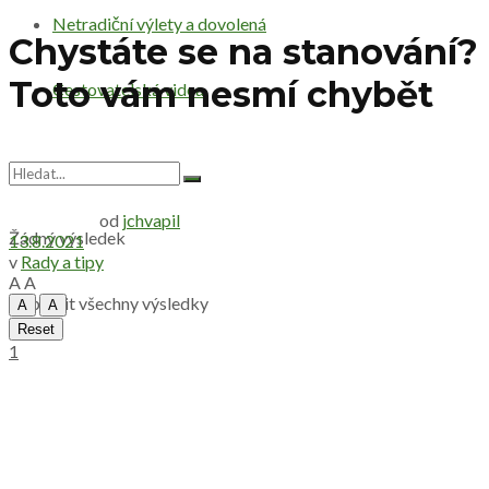
Netradiční výlety a dovolená
Chystáte se na stanování?
Toto vám nesmí chybět
Cestovatelská videa
od
jchvapil
Žádný výsledek
13.8.2021
v
Rady a tipy
A
A
Zobrazit všechny výsledky
A
A
Reset
1