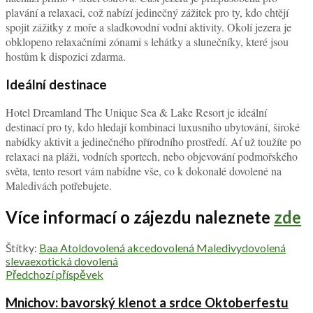
plavání a relaxaci, což nabízí jedinečný zážitek pro ty, kdo chtějí
spojit zážitky z moře a sladkovodní vodní aktivity. Okolí jezera je
obklopeno relaxačními zónami s lehátky a slunečníky, které jsou
hostům k dispozici zdarma.
Ideální destinace
Hotel Dreamland The Unique Sea & Lake Resort je ideální
destinací pro ty, kdo hledají kombinaci luxusního ubytování, široké
nabídky aktivit a jedinečného přírodního prostředí. Ať už toužíte po
relaxaci na pláži, vodních sportech, nebo objevování podmořského
světa, tento resort vám nabídne vše, co k dokonalé dovolené na
Maledivách potřebujete.
Více informací o zájezdu naleznete
zde
Štítky:
Baa Atol
dovolená akce
dovolená Maledivy
dovolená
sleva
exotická dovolená
Předchozí příspěvek
Mnichov: bavorský klenot a srdce Oktoberfestu