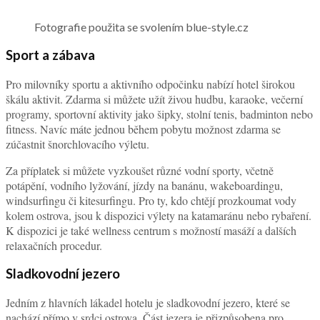
Fotografie použita se svolením blue-style.cz
Sport a zábava
Pro milovníky sportu a aktivního odpočinku nabízí hotel širokou
škálu aktivit. Zdarma si můžete užít živou hudbu, karaoke, večerní
programy, sportovní aktivity jako šipky, stolní tenis, badminton nebo
fitness. Navíc máte jednou během pobytu možnost zdarma se
zúčastnit šnorchlovacího výletu.
Za příplatek si můžete vyzkoušet různé vodní sporty, včetně
potápění, vodního lyžování, jízdy na banánu, wakeboardingu,
windsurfingu či kitesurfingu. Pro ty, kdo chtějí prozkoumat vody
kolem ostrova, jsou k dispozici výlety na katamaránu nebo rybaření.
K dispozici je také wellness centrum s možností masáží a dalších
relaxačních procedur.
Sladkovodní jezero
Jedním z hlavních lákadel hotelu je sladkovodní jezero, které se
nachází přímo v srdci ostrova. Část jezera je přizpůsobena pro