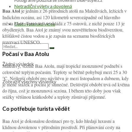
Netradiční výlety a dovolená
Baa Atol
je jedním z 26 přírodních atolů na Maledivách, ležících v
Indickém oceánu, asi 120 kilometrů severozápadně od hlavního
města Malé. Tento atol se skládá z 75 ostrovů, z nichž pouze 13 je
Cestovatelská videa
obydlených. Baa Atol je známý svou neuvěřitelnou biodiverzitou,
křišťálově čistou vodou a je zapsán na seznamu biosférických
rezervací UNESCO.
Počasí v Baa Atolu
Žádný výsledek
Maledivy, včetně Baa Atolu, mají tropické monzunové podnebí s
celoročně teplým počasím. Teploty se běžně pohybují mezi 25 a 30
°C. Nejlepší období pro návštěvu je mezi listopadem a dubnem, kdy
Zobrazit všechny výsledky
je méně srážek a počasí je slunečné. Deštivější období trvá od května
do října, což je monzunová sezóna. I během této doby jsou však
srážky většinou krátkodobé a teploty zůstávají příjemné.
Co potřebuje turista vědět
Baa Atol je dokonalou destinací pro ty, kdo hledají luxusní a
klidnou dovolenou v přírodním prostředí. Při plánování cesty na