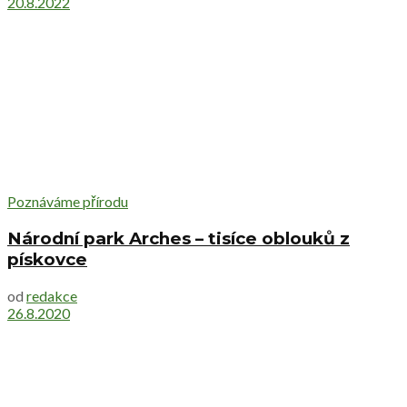
20.8.2022
Poznáváme přírodu
Národní park Arches – tisíce oblouků z
pískovce
od
redakce
26.8.2020