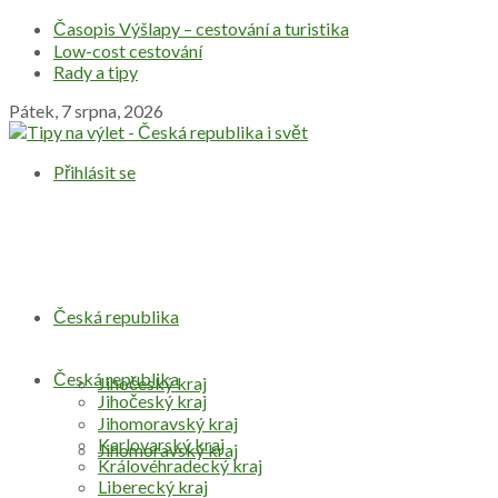
Časopis Výšlapy – cestování a turistika
Low-cost cestování
Rady a tipy
Pátek, 7 srpna, 2026
Přihlásit se
Česká republika
Česká republika
Jihočeský kraj
Jihočeský kraj
Jihomoravský kraj
Karlovarský kraj
Jihomoravský kraj
Královéhradecký kraj
Liberecký kraj