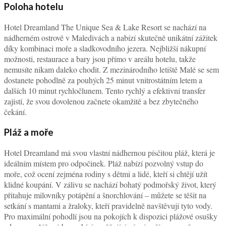
Poloha hotelu
Hotel Dreamland The Unique Sea & Lake Resort se nachází na
nádherném ostrově v Maledivách a nabízí skutečně unikátní zážitek
díky kombinaci moře a sladkovodního jezera. Nejbližší nákupní
možnosti, restaurace a bary jsou přímo v areálu hotelu, takže
nemusíte nikam daleko chodit. Z mezinárodního letiště Malé se sem
dostanete pohodlně za pouhých 25 minut vnitrostátním letem a
dalších 10 minut rychločlunem. Tento rychlý a efektivní transfer
zajistí, že svou dovolenou začnete okamžitě a bez zbytečného
čekání.
Pláž a moře
Hotel Dreamland má svou vlastní nádhernou písčitou pláž, která je
ideálním místem pro odpočinek. Pláž nabízí pozvolný vstup do
moře, což ocení zejména rodiny s dětmi a lidé, kteří si chtějí užít
klidné koupání. V zálivu se nachází bohatý podmořský život, který
přitahuje milovníky potápění a šnorchlování – můžete se těšit na
setkání s mantami a žraloky, kteří pravidelně navštěvují tyto vody.
Pro maximální pohodlí jsou na pokojích k dispozici plážové osušky