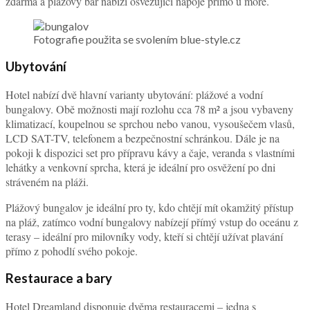
zdarma a plážový bar nabízí osvěžující nápoje přímo u moře.
Fotografie použita se svolením blue-style.cz
Ubytování
Hotel nabízí dvě hlavní varianty ubytování: plážové a vodní
bungalovy. Obě možnosti mají rozlohu cca 78 m² a jsou vybaveny
klimatizací, koupelnou se sprchou nebo vanou, vysoušečem vlasů,
LCD SAT-TV, telefonem a bezpečnostní schránkou. Dále je na
pokoji k dispozici set pro přípravu kávy a čaje, veranda s vlastními
lehátky a venkovní sprcha, která je ideální pro osvěžení po dni
stráveném na pláži.
Plážový bungalov je ideální pro ty, kdo chtějí mít okamžitý přístup
na pláž, zatímco vodní bungalovy nabízejí přímý vstup do oceánu z
terasy – ideální pro milovníky vody, kteří si chtějí užívat plavání
přímo z pohodlí svého pokoje.
Restaurace a bary
Hotel Dreamland disponuje dvěma restauracemi – jedna s