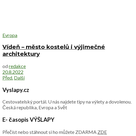
Evropa
Vídeň – město kostelů i výjimečné
architektury
od
redakce
20.8.2022
Před.
Další
Vyslapy.cz
Cestovatelský portál. U nás najdete tipy na výlety a dovolenou.
Česká republika, Evropa a Svět
E- časopis VÝŠLAPY
Přečíst nebo stáhnout si ho můžete ZDARMA
ZDE