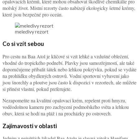
opalovacích krémů, které mohou obsahovat škodlivé chemikálie pro
mořský život. Místní rezorty často nabízejí ekologicky šetrné krémy,
které jsou bezpečné pro oceán.
meledivy rezort
Co si vzít sebou
Pro cestu na Baa Atol je klíčové si vzít lehké a vzdušné oblečení,
vhodné do tropického podnebí. Plavky jsou samozřejmostí, ale také
doporučujeme přibalit šátek nebo lehkou pokrývku, pokud se vydáte
na prohlídku obydlených ostrovů. Vodní sportovní vybavení jako
jsou šnorchly a ploutve jsou často k dispozici v rezortech, ale můžete
si přinést vlastní, pokud preferujete.
Nezapomeňte na kvalitní opalovací krém, repelent proti hmyzu,
voděodolnou kameru pro zachycení podmořského světa a lehkou
obuv, která se hodí na pláž i na procházky po ostrovech.
Zajímavosti v oblasti
Jedním z největších lákadel Baa Atolu je slavná zátoka Hanifaru,