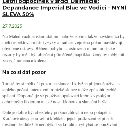
Letní odpočinek v srdci Dalmácie:
Depandance Imperial Blue ve Vodici – NYNÍ
SLEVA 50%
27.7.2025
Na Maledivách je islám státním náboženstvím, takže návštěvníci by
měli respektovat místní zvyky a tradice, zejména pokud navštěvují
obydlené ostrovy. Během pobytu na ostrovech mimo turistické
rezorty by měli být oblečeni přiměřeně, například ženy by měly mít
zakrytá ramena a kolena.
Na co si dát pozor
Turisté by si měli dát pozor na slunce. I když je příjemné užívat si
teplého počasí, intenzivní tropické slunce může způsobit rychlé
spálení. Doporučuje se používat opalovací krém s vysokým
ochranným faktorem a také nosit klobouk a sluneční brýle.
Dále je dobré být obezřetný při šnorchlování nebo potápění.
Korálové útesy jsou velmi křehké a jejich poškození je přísně
trestáno. Je důležité nedotýkat se korálů a vyhýbat se používání