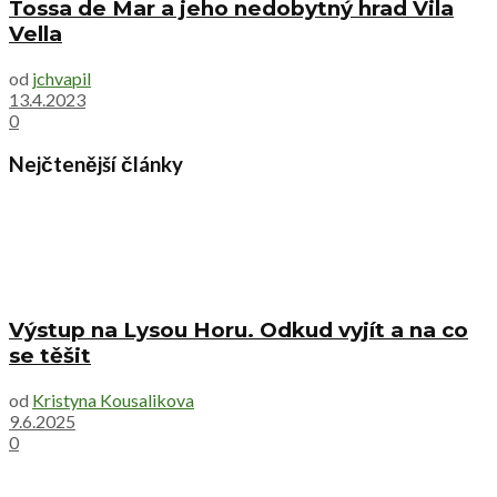
Tossa de Mar a jeho nedobytný hrad Vila
Vella
od
jchvapil
13.4.2023
0
Nejčtenější články
Výstup na Lysou Horu. Odkud vyjít a na co
se těšit
od
Kristyna Kousalikova
9.6.2025
0