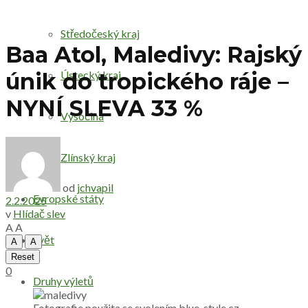
Středočeský kraj
Baa Atol, Maledivy: Rajský
Ústecký kraj
únik do tropického ráje –
NYNÍ SLEVA 33 %
Vysočina
Zlínský kraj
od
jchvapil
Evropské státy
2.2.2025
v
Hlídač slev
A
A
Svět
A
A
Reset
0
Druhy výletů
Fotografie použita se svolením blue-style.cz