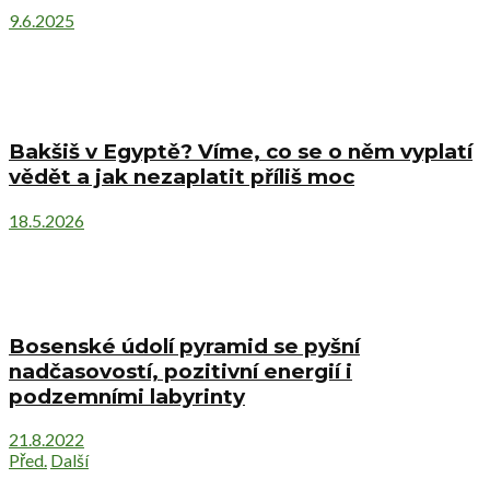
9.6.2025
Bakšiš v Egyptě? Víme, co se o něm vyplatí
vědět a jak nezaplatit příliš moc
18.5.2026
Bosenské údolí pyramid se pyšní
nadčasovostí, pozitivní energií i
podzemními labyrinty
21.8.2022
Před.
Další