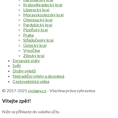
Královéhradecký kraj
Liberecký kraj
Moravskoslezský kraj
Olomoucký kraj
Pardubický kraj
Plzeňský kraj
Praha
Středočeský kraj
Ústecký kraj
Vysočina
Zlínský kraj
Evropské státy
Svět
Druhy výletů
Netradiční výlety a dovolená
Cestovatelská videa
© 2017-2021
vyslapy.cz
- Všechna práva vyhrazena
Vítejte zpět!
Níže se přihlaste do vašeho účtu