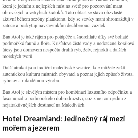
která je jedním z nejlepších míst na světě pro pozorování mant
obrovských a velrybích žraloků. Tato oblast se stává obzvláště
aktivní během sezóny planktonu, kdy se stovky mant shromažďují v
zátoce a poskytují návštěvníkům dechberoucí zážitek.
Baa Atol je také rájem pro potápěče a šnorchlaře díky své bohaté
podmořské fauně a flóře. Křišťálově čisté vody a nedotčené korálové
útesy jsou domovem nespočtu druhů ryb, želv, rejnoků a dalších
mořských tvorů.
Další atrakcí jsou tradiční maledivské vesnice, kde můžete zažít
autentickou kulturu místních obyvatel a poznat jejich způsob života,
rybolov a rukodělnou výrobu.
Baa Atol je skvělým místem pro kombinaci luxusního odpočinku a
fascinujícího podmořského dobrodružství, což z něj činí jednu z
nejatraktivnějších destinací na Maledivách.
Hotel Dreamland: Jedinečný ráj mezi
mořem a jezerem