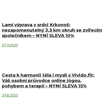
Lamí výprava v srdci Krkonoš:
nezapomenutelný 3,5 km okruh se zvířecím
společníkem – NYNÍ SLEVA 10%
27.9.2025
Cesta k harmonii těla i mysli s Vivido.fit:
Váš osobní průvodce online jógou,
pohybem a terapií – NYNÍ SLEVA 15%
29.8.2025