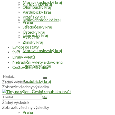
Moravskoslezský kraj
Karlovarský kraj
Olomoucký kraj
Pardubický kraj
Plzeňský kraj
Královéhradecký kraj
Praha
Středočeský kraj
Ústecký kraj
Liberecký kraj
Vysočina
Zlínský kraj
Evropské státy
Moravskoslezský kraj
Svět
Druhy výletů
Netradiční výlety a dovolená
Olomoucký kraj
Cestovatelská videa
Pardubický kraj
Žádný výsledek
Zobrazit všechny výsledky
Plzeňský kraj
Žádný výsledek
Zobrazit všechny výsledky
Praha