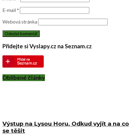
E-mail
*
Webová stránka
Přidejte si Vyslapy.cz na Seznam.cz
Oblíbené články
Výstup na Lysou Horu. Odkud vyjít a na co
se těšit