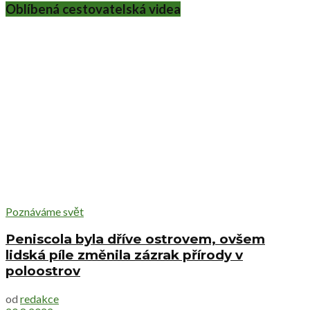
Oblíbená cestovatelská videa
Poznáváme svět
Peniscola byla dříve ostrovem, ovšem
lidská píle změnila zázrak přírody v
poloostrov
od
redakce