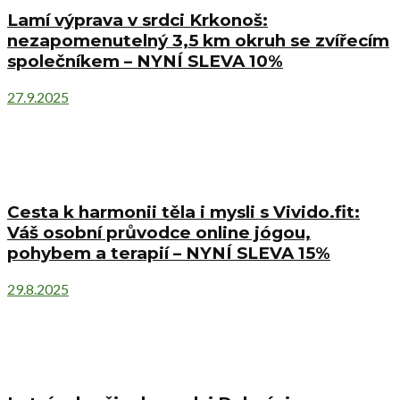
Lamí výprava v srdci Krkonoš:
nezapomenutelný 3,5 km okruh se zvířecím
společníkem – NYNÍ SLEVA 10%
27.9.2025
Cesta k harmonii těla i mysli s Vivido.fit:
Váš osobní průvodce online jógou,
pohybem a terapií – NYNÍ SLEVA 15%
29.8.2025