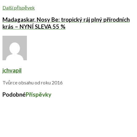
Další příspěvek
Madagaskar, Nosy Be: tropický ráj plný přírodních
krás – NYNÍ SLEVA 55 %
jchvapil
Tvůrce obsahu od roku 2016
Podobné
Příspěvky