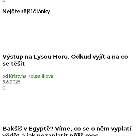
Nejčtenější články
Výstup na Lysou Horu. Odkud vyjít a na co
se těšit
od
Kristyna Kousalikova
9.6.2025
0
Bakšiš v Egyptě? Víme, co se o něm vyplatí
vědět a jak nezaplatit příliš moc