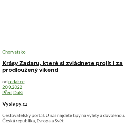
Chorvatsko
Krásy Zadaru, které si zvládnete projít i za
prodloužený víkend
od
redakce
20.8.2022
Před.
Další
Vyslapy.cz
Cestovatelský portál. U nás najdete tipy na výlety a dovolenou.
Česká republika, Evropa a Svět