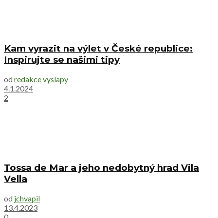
Kam vyrazit na výlet v České republice:
Inspirujte se našimi tipy
od
redakce vyslapy
4.1.2024
2
Tossa de Mar a jeho nedobytný hrad Vila
Vella
od
jchvapil
13.4.2023
0