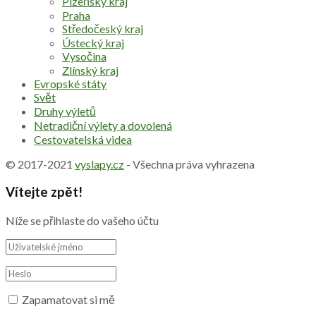
Plzeňský kraj
Praha
Středočeský kraj
Ústecký kraj
Vysočina
Zlínský kraj
Evropské státy
Svět
Druhy výletů
Netradiční výlety a dovolená
Cestovatelská videa
© 2017-2021
vyslapy.cz
- Všechna práva vyhrazena
Vítejte zpět!
Níže se přihlaste do vašeho účtu
Zapamatovat si mě