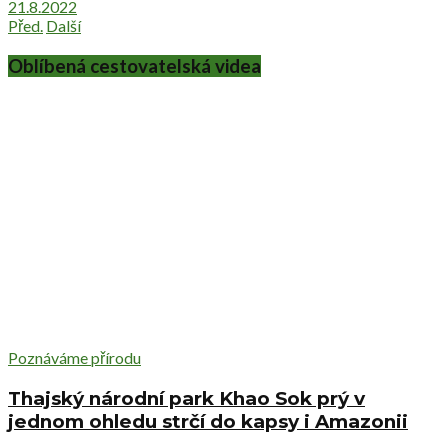
21.8.2022
Před.
Další
Oblíbená cestovatelská videa
Poznáváme přírodu
Thajský národní park Khao Sok prý v
jednom ohledu strčí do kapsy i Amazonii