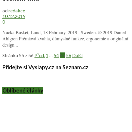
od
redakce
10.12.2019
0
Nacka Basket, Lund, 18 February, 2019 , Sweden. © 2019 Daniel
Ahlgren Prémiová kvalita, důmyslné funkce, ergonomie a originální
design...
Stránka 55 z 56
Před.
1
…
54
55
56
Další
Přidejte si Vyslapy.cz na Seznam.cz
Oblíbené články