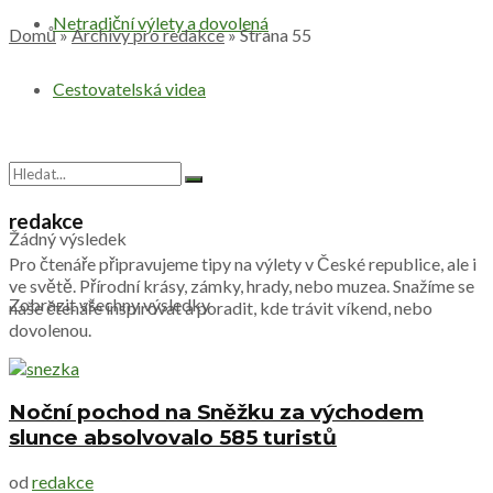
Netradiční výlety a dovolená
Domů
»
Archivy pro redakce
»
Strana 55
Cestovatelská videa
redakce
Žádný výsledek
Pro čtenáře připravujeme tipy na výlety v České republice, ale i
ve světě. Přírodní krásy, zámky, hrady, nebo muzea. Snažíme se
Zobrazit všechny výsledky
naše čtenáře inspirovat a poradit, kde trávit víkend, nebo
dovolenou.
Noční pochod na Sněžku za východem
slunce absolvovalo 585 turistů
od
redakce