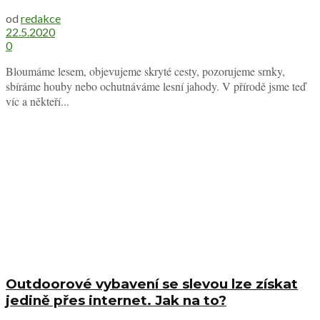
od
redakce
22.5.2020
0
Bloumáme lesem, objevujeme skryté cesty, pozorujeme srnky,
sbíráme houby nebo ochutnáváme lesní jahody. V přírodě jsme teď
víc a někteří...
Outdoorové vybavení se slevou lze získat
jedině přes internet. Jak na to?