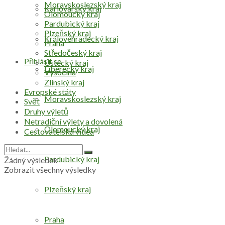
Moravskoslezský kraj
Karlovarský kraj
Olomoucký kraj
Pardubický kraj
Plzeňský kraj
Královéhradecký kraj
Praha
Středočeský kraj
Přihlásit se
Ústecký kraj
Liberecký kraj
Vysočina
Zlínský kraj
Evropské státy
Moravskoslezský kraj
Svět
Druhy výletů
Netradiční výlety a dovolená
Olomoucký kraj
Cestovatelská videa
Pardubický kraj
Žádný výsledek
Zobrazit všechny výsledky
Plzeňský kraj
Praha