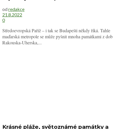
od
redakce
21.8.2022
0
Středoevropská Paříž – i tak se Budapešti někdy říká. Tahle
maďarská metropole se může pyšnit mnoha památkami z dob
Rakouska-Uherska,...
Krásné pláže, světoznámé památky a