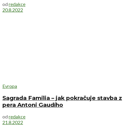
od
redakce
20.8.2022
Evropa
Sagrada Familia – jak pokračuje stavba z
pera Antoni Gaudího
od
redakce
21.8.2022