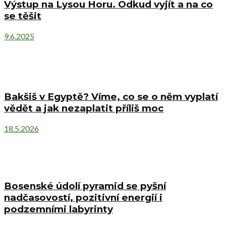
Výstup na Lysou Horu. Odkud vyjít a na co
se těšit
9.6.2025
Bakšiš v Egyptě? Víme, co se o něm vyplatí
vědět a jak nezaplatit příliš moc
18.5.2026
Bosenské údolí pyramid se pyšní
nadčasovostí, pozitivní energií i
podzemními labyrinty