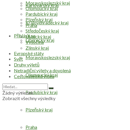
Moravskoslezský kraj
Karlovarský kraj
Olomoucký kraj
Pardubický kraj
Plzeňský kraj
Královéhradecký kraj
Praha
Středočeský kraj
Přihlásit se
Ústecký kraj
Liberecký kraj
Vysočina
Zlínský kraj
Evropské státy
Moravskoslezský kraj
Svět
Druhy výletů
Netradiční výlety a dovolená
Olomoucký kraj
Cestovatelská videa
Pardubický kraj
Žádný výsledek
Zobrazit všechny výsledky
Plzeňský kraj
Praha