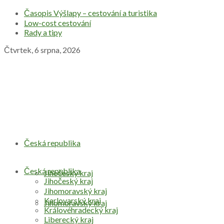
Časopis Výšlapy – cestování a turistika
Low-cost cestování
Rady a tipy
Čtvrtek, 6 srpna, 2026
Česká republika
Česká republika
Jihočeský kraj
Jihočeský kraj
Jihomoravský kraj
Karlovarský kraj
Jihomoravský kraj
Královéhradecký kraj
Liberecký kraj