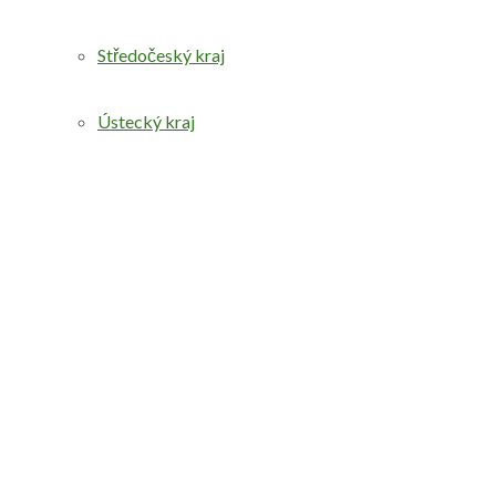
Středočeský kraj
Ústecký kraj
Vysočina
Zlínský kraj
Evropské státy
Svět
Žádný výsledek
Zobrazit všechny výsledky
Druhy výletů