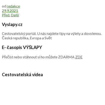
od
redakce
29.9.2021
Před.
Další
Vyslapy.cz
Cestovatelský portál. U nás najdete tipy na výlety a dovolenou.
Česká republika, Evropa a Svět
E- časopis VÝŠLAPY
Přečíst nebo stáhnout si ho můžete ZDARMA
ZDE
Cestovatelská videa