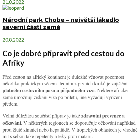
21.8.2022
Národní park Chobe – největší lákadlo
severní části země
20.8.2022
Co je dobré připravit před cestou do
Afriky
Před cestou na africký kontinent je důležité věnovat pozornost
několika praktickým věcem. Jedním z prvních kroků je zajištění
platného cestovního pasu a případného víza
. Některé africké
země umožňují získání víza po příletu, jiné vyžadují vyřízení
předem.
zdravotní prevence a
Velmi důležitou součástí příprav je také
očkování
. V některých regionech se doporučuje očkování například
proti žluté zimnici nebo hepatitidě. V tropických oblastech je vhodné
mít s sebou také repelenty a léky proti malárii.