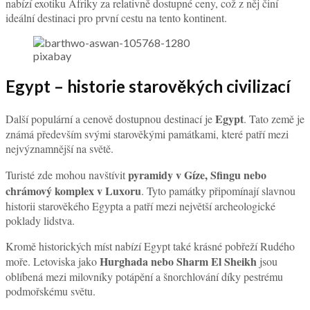
nabízí exotiku Afriky za relativně dostupné ceny, což z něj činí
ideální destinaci pro první cestu na tento kontinent.
pixabay
Egypt – historie starověkých civilizací
Egypt
Další populární a cenově dostupnou destinací je
. Tato země je
známá především svými starověkými památkami, které patří mezi
nejvýznamnější na světě.
pyramidy v Gíze, Sfingu nebo
Turisté zde mohou navštívit
chrámový komplex v Luxoru
. Tyto památky připomínají slavnou
historii starověkého Egypta a patří mezi největší archeologické
poklady lidstva.
Kromě historických míst nabízí Egypt také krásné pobřeží Rudého
Hurghada nebo Sharm El Sheikh
moře. Letoviska jako
jsou
oblíbená mezi milovníky potápění a šnorchlování díky pestrému
podmořskému světu.