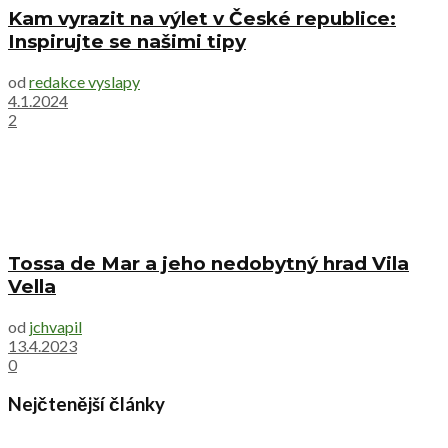
Kam vyrazit na výlet v České republice:
Inspirujte se našimi tipy
od
redakce vyslapy
4.1.2024
2
Tossa de Mar a jeho nedobytný hrad Vila
Vella
od
jchvapil
13.4.2023
0
Nejčtenější články