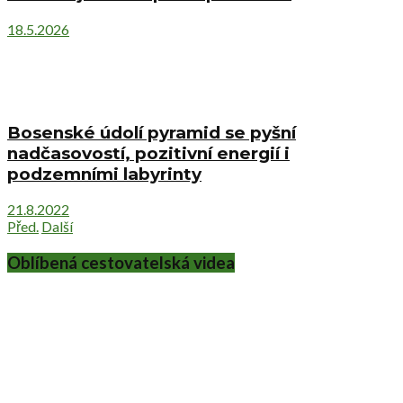
18.5.2026
Bosenské údolí pyramid se pyšní
nadčasovostí, pozitivní energií i
podzemními labyrinty
21.8.2022
Před.
Další
Oblíbená cestovatelská videa