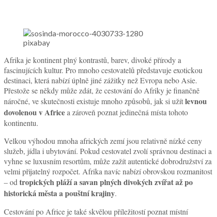
pixabay
Afrika je kontinent plný kontrastů, barev, divoké přírody a
fascinujících kultur. Pro mnoho cestovatelů představuje exotickou
destinaci, která nabízí úplně jiné zážitky než Evropa nebo Asie.
Přestože se někdy může zdát, že cestování do Afriky je finančně
levnou
náročné, ve skutečnosti existuje mnoho způsobů, jak si užít
dovolenou v Africe
a zároveň poznat jedinečná místa tohoto
kontinentu.
Velkou výhodou mnoha afrických zemí jsou relativně nízké ceny
služeb, jídla i ubytování. Pokud cestovatel zvolí správnou destinaci a
vyhne se luxusním resortům, může zažít autentické dobrodružství za
velmi přijatelný rozpočet. Afrika navíc nabízí obrovskou rozmanitost
tropických pláží a savan plných divokých zvířat až po
– od
historická města a pouštní krajiny
.
Cestování po Africe je také skvělou příležitostí poznat místní