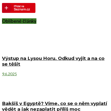
Oblíbené články
Výstup na Lysou Horu. Odkud vyjít a na co
se těšit
9.6.2025
Bakšiš v Egyptě? Víme, co se o něm vyplatí
vědět a jak nezaplatit příliš moc