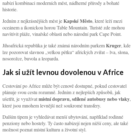
nabízí kombinaci moderních měst, nádherné přírody a bohaté
historie.
Kapské Město
Jedním z nejkrásnějších měst je
, které leží mezi
oceánem a ikonickou horou Table Mountain. Turisté zde mohou
navštívit pláže, vinařské oblasti nebo národní park Cape Point.
Kruger
Jihoafrická republika je také známá národním parkem
, kde
lze pozorovat slavnou „velkou pětku“ afrických zvířat – lva, slona,
nosorožce, buvola a leoparda.
Jak si užít levnou dovolenou v Africe
Cestování po Africe může být cenově dostupné, pokud cestovatel
plánuje svou cestu rozumně. Jedním z nejlepších způsobů, jak
místní dopravu, sdílené autobusy nebo vlaky
ušetřit, je využívat
,
které jsou mnohem levnější než soukromé transfery.
Dalším tipem je vyhledávat menší ubytování, například rodinné
penziony nebo hostely. Ty často nabízejí nejen nižší ceny, ale také
možnost poznat místní kulturu a životní styl.