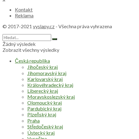
Kontakt
Reklama
© 2017-2021
vyslapy.cz
- Všechna práva vyhrazena
Žádný výsledek
Zobrazit všechny výsledky
Česká republika
Jihočeský kraj
Jihomoravský kraj
Karlovarský kraj
Královéhradecký kraj
Liberecký kraj
Moravskoslezský kraj
Olomoucký kraj
Pardubický kraj
Plzeňský kraj
Praha
Středočeský kraj
Ústecký kraj
Vysočina