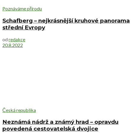
Poznáváme přírodu
Schafberg – nejkrásnější kruhové panorama
střední Evropy
od
redakce
20.8.2022
Česká republika
Neznámá nádrž a známý hrad – opravdu
povedená cestovatelská dvojice