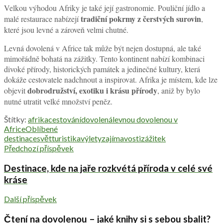
Velkou výhodou Afriky je také její gastronomie. Pouliční jídlo a
tradiční pokrmy z čerstvých surovin
malé restaurace nabízejí
,
které jsou levné a zároveň velmi chutné.
Levná dovolená v Africe tak může být nejen dostupná, ale také
mimořádně bohatá na zážitky. Tento kontinent nabízí kombinaci
divoké přírody, historických památek a jedinečné kultury, která
dokáže cestovatele nadchnout a inspirovat. Afrika je místem, kde lze
dobrodružství, exotiku i krásu přírody
objevit
, aniž by bylo
nutné utratit velké množství peněz.
Štítky:
afrika
cestování
dovolená
levnou dovolenou v
Africe
Oblíbené
destinace
svět
turistika
výlety
zajímavosti
zážitek
Předchozí příspěvek
Destinace, kde na jaře rozkvétá příroda v celé své
kráse
Další příspěvek
Čtení na dovolenou – jaké knihy si s sebou sbalit?