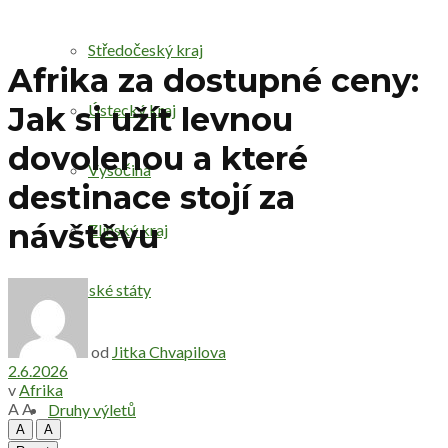
Středočeský kraj
Afrika za dostupné ceny:
Ústecký kraj
Jak si užít levnou
dovolenou a které
Vysočina
destinace stojí za
návštěvu
Zlínský kraj
Evropské státy
Svět
od
Jitka Chvapilova
2.6.2026
v
Afrika
A
A
Druhy výletů
A
A