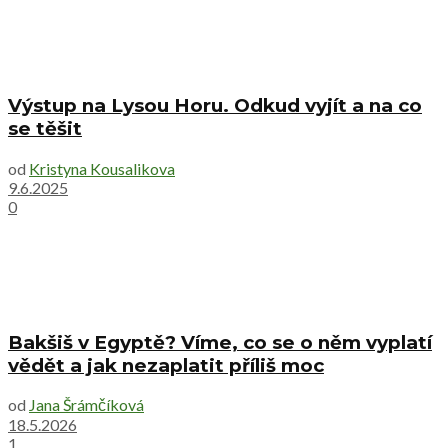
Výstup na Lysou Horu. Odkud vyjít a na co
se těšit
od
Kristyna Kousalikova
9.6.2025
0
Bakšiš v Egyptě? Víme, co se o něm vyplatí
vědět a jak nezaplatit příliš moc
od
Jana Šrámčíková
18.5.2026
1