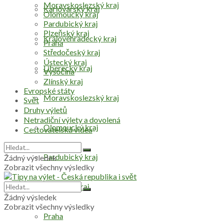
Moravskoslezský kraj
Karlovarský kraj
Olomoucký kraj
Pardubický kraj
Plzeňský kraj
Královéhradecký kraj
Praha
Středočeský kraj
Ústecký kraj
Liberecký kraj
Vysočina
Zlínský kraj
Evropské státy
Moravskoslezský kraj
Svět
Druhy výletů
Netradiční výlety a dovolená
Olomoucký kraj
Cestovatelská videa
Pardubický kraj
Žádný výsledek
Zobrazit všechny výsledky
Plzeňský kraj
Žádný výsledek
Zobrazit všechny výsledky
Praha