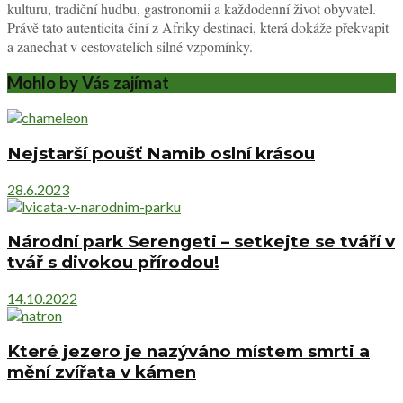
kulturu, tradiční hudbu, gastronomii a každodenní život obyvatel.
Právě tato autenticita činí z Afriky destinaci, která dokáže překvapit
a zanechat v cestovatelích silné vzpomínky.
Mohlo by Vás zajímat
Nejstarší poušť Namib oslní krásou
28.6.2023
Národní park Serengeti – setkejte se tváří v
tvář s divokou přírodou!
14.10.2022
Které jezero je nazýváno místem smrti a
mění zvířata v kámen