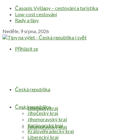
Časopis Výšlapy – cestování a turistika
Low-cost cestování
Rady a tipy
Neděle, 9 srpna, 2026
Přihlásit se
Česká republika
Česká republika
Jihočeský kraj
Jihočeský kraj
Jihomoravský kraj
Karlovarský kraj
Jihomoravský kraj
Královéhradecký kraj
Liberecký kraj