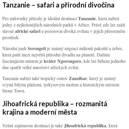
Tanzanie – safari a přírodní divočina
Tanzanie
Pro milovníky přírody je ideální destinací
, která nabízí
jedny z nejkrásnějších národních parků v Africe. Právě zde lze zažít
africké safari
slavné
a pozorovat divoká zvířata v jejich přirozeném
prostředí.
Serengeti
Národní park
je známý migrací milionů pakoňů a zeber,
která patří mezi největší přírodní divadla na planetě. Dalším
kráter Ngorongoro
fascinujícím místem je
, kde lze během jednoho
dne spatřit velké množství afrických zvířat.
Zanzibar
Tanzanie nabízí také tropický ostrov
, který je známý
svými bílými plážemi, tyrkysovým mořem a historickým městem
Stone Town.
Jihoafrická republika – rozmanitá
krajina a moderní města
Jihoafrická republika
Velmi zajímavou destinací je také
, která