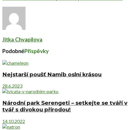
Jitka Chvapilova
Podobné
Příspěvky
Nejstarší poušť Namib oslní krásou
28.6.2023
Národní park Serengeti – setkejte se tváří v
tvář s divokou přírodou!
14.10.2022