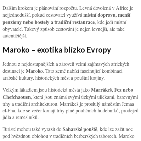
Dalším krokem je plánování rozpočtu. Levná dovolená v Africe je
místní dopravu, menší
nejjednodušší, pokud cestovatel využívá
penziony nebo hostely a tradiční restaurace
, kde jedí místní
obyvatelé. Takový způsob cestování je nejen levnější, ale také
autentičtější.
Maroko – exotika blízko Evropy
Jednou z nejdostupnějších a zároveň velmi zajímavých afrických
Maroko
destinací je
. Tato země nabízí fascinující kombinaci
arabské kultury, historických měst a pouštní krajiny.
Marrákeš, Fez nebo
Velkým lákadlem jsou historická města jako
Chefchaouen
, která jsou známá svými úzkými uličkami, barevnými
trhy a tradiční architekturou. Marrákeš je proslulý náměstím Jemaa
el-Fna, kde se večer konají trhy plné pouličních hudebníků, prodejců
jídla a řemeslníků.
Saharské pouště
Turisté mohou také vyrazit do
, kde lze zažít noc
pod hvězdnou oblohou v tradičních berberských táborech. Maroko