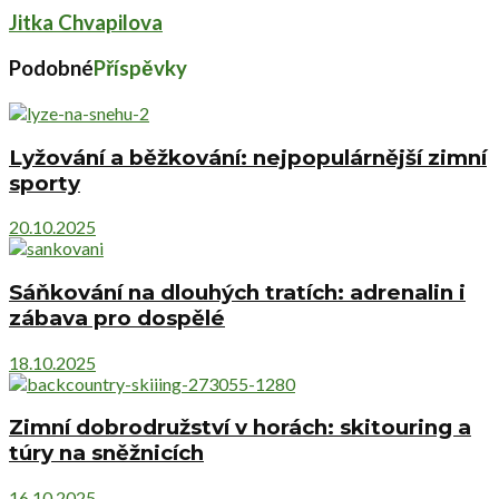
Jitka Chvapilova
Podobné
Příspěvky
Lyžování a běžkování: nejpopulárnější zimní
sporty
20.10.2025
Sáňkování na dlouhých tratích: adrenalin i
zábava pro dospělé
18.10.2025
Zimní dobrodružství v horách: skitouring a
túry na sněžnicích
16.10.2025