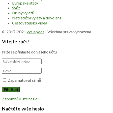
Evropské státy
Svět
Druhy výletů
Netradiční výlety a dovolená
Cestovatelská videa
© 2017-2021
vyslapy.cz
- Všechna práva vyhrazena
Vítejte zpět!
Níže se přihlaste do vašeho účtu
Zapamatovat si mě
Zapomněli jste heslo?
Načtěte vaše heslo