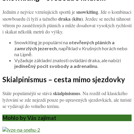
snowkiting
Jedním z nejvíce vzrušujících sportů je
. Jde o kombinaci
draka (kitu)
snowboardu či lyží a tažného
. Jezdec se nechá táhnout
větrem po zasněžených pláních a může dosahovat vysokých rychlostí
i skákat několik metrů do výšky.
Snowkiting je populární na
otevřených pláních a
zamrzlých jezerech
, například v Krušných horách nebo
na Lipně.
Vyžaduje základní znalosti ovládání draka, ale nabízí
jedinečný pocit svobody a adrenalinu
.
Skialpinismus – cesta mimo sjezdovky
skialpinismus
Stále populárnější se stává
. Na rozdíl od klasického
lyžování se zde nejezdí pouze po upravených sjezdovkách, ale turisté
se vydávají do volného terénu.
Mohlo by Vás zajímat