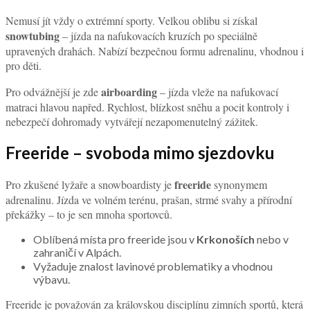
Nemusí jít vždy o extrémní sporty. Velkou oblibu si získal
snowtubing
– jízda na nafukovacích kruzích po speciálně
upravených drahách. Nabízí bezpečnou formu adrenalinu, vhodnou i
pro děti.
airboarding
Pro odvážnější je zde
– jízda vleže na nafukovací
matraci hlavou napřed. Rychlost, blízkost sněhu a pocit kontroly i
nebezpečí dohromady vytvářejí nezapomenutelný zážitek.
Freeride – svoboda mimo sjezdovku
freeride
Pro zkušené lyžaře a snowboardisty je
synonymem
adrenalinu. Jízda ve volném terénu, prašan, strmé svahy a přírodní
překážky – to je sen mnoha sportovců.
Oblíbená místa pro freeride jsou v
Krkonoších
nebo v
zahraničí v Alpách.
Vyžaduje znalost lavinové problematiky a vhodnou
výbavu.
Freeride je považován za královskou disciplínu zimních sportů, která