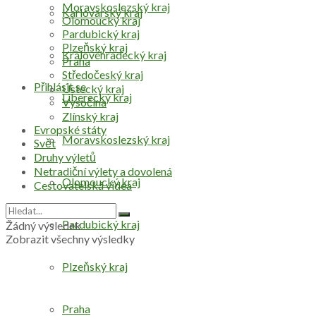
Moravskoslezský kraj
Karlovarský kraj
Olomoucký kraj
Pardubický kraj
Plzeňský kraj
Královéhradecký kraj
Praha
Středočeský kraj
Přihlásit se
Ústecký kraj
Liberecký kraj
Vysočina
Zlínský kraj
Evropské státy
Moravskoslezský kraj
Svět
Druhy výletů
Netradiční výlety a dovolená
Olomoucký kraj
Cestovatelská videa
Pardubický kraj
Žádný výsledek
Zobrazit všechny výsledky
Plzeňský kraj
Praha