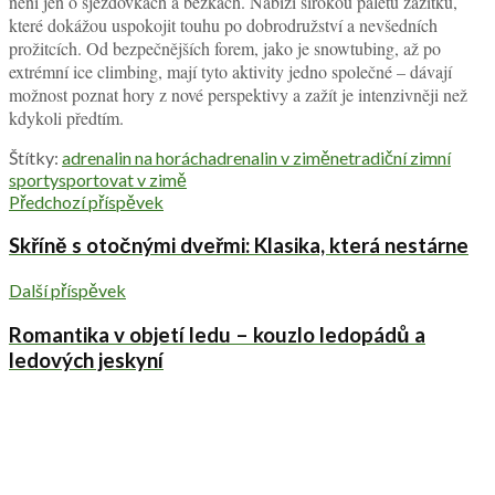
není jen o sjezdovkách a běžkách. Nabízí širokou paletu zážitků,
které dokážou uspokojit touhu po dobrodružství a nevšedních
prožitcích. Od bezpečnějších forem, jako je snowtubing, až po
extrémní ice climbing, mají tyto aktivity jedno společné – dávají
možnost poznat hory z nové perspektivy a zažít je intenzivněji než
kdykoli předtím.
Štítky:
adrenalin na horách
adrenalin v zimě
netradiční zimní
sporty
sportovat v zimě
Předchozí příspěvek
Skříně s otočnými dveřmi: Klasika, která nestárne
Další příspěvek
Romantika v objetí ledu – kouzlo ledopádů a
ledových jeskyní