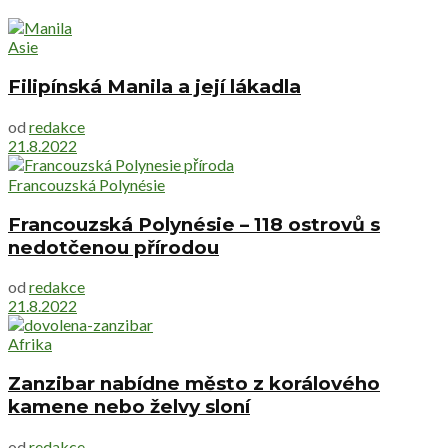
Asie
Filipínská Manila a její lákadla
od
redakce
21.8.2022
Francouzská Polynésie
Francouzská Polynésie – 118 ostrovů s
nedotčenou přírodou
od
redakce
21.8.2022
Afrika
Zanzibar nabídne město z korálového
kamene nebo želvy sloní
od
redakce