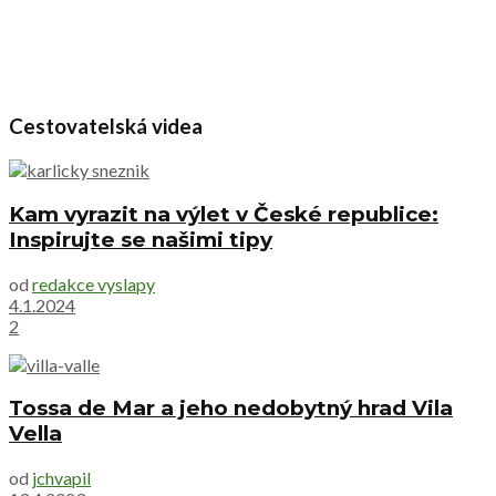
Cestovatelská videa
Kam vyrazit na výlet v České republice:
Inspirujte se našimi tipy
od
redakce vyslapy
4.1.2024
2
Tossa de Mar a jeho nedobytný hrad Vila
Vella
od
jchvapil