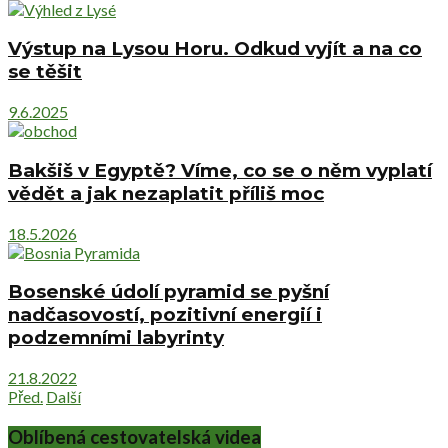
Výstup na Lysou Horu. Odkud vyjít a na co
se těšit
9.6.2025
Bakšiš v Egyptě? Víme, co se o něm vyplatí
vědět a jak nezaplatit příliš moc
18.5.2026
Bosenské údolí pyramid se pyšní
nadčasovostí, pozitivní energií i
podzemními labyrinty
21.8.2022
Před.
Další
Oblíbená cestovatelská videa