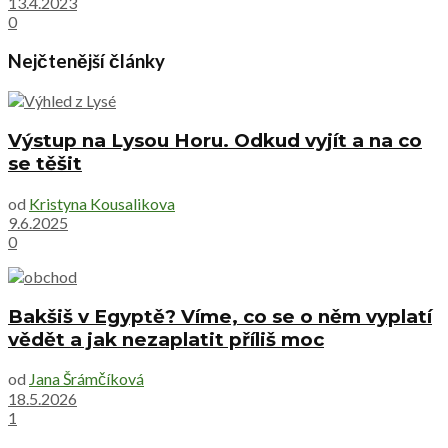
13.4.2023
0
Nejčtenější články
Výstup na Lysou Horu. Odkud vyjít a na co
se těšit
od
Kristyna Kousalikova
9.6.2025
0
Bakšiš v Egyptě? Víme, co se o něm vyplatí
vědět a jak nezaplatit příliš moc
od
Jana Šrámčíková
18.5.2026
1