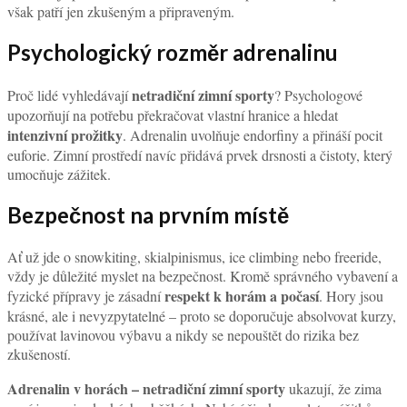
však patří jen zkušeným a připraveným.
Psychologický rozměr adrenalinu
netradiční zimní sporty
Proč lidé vyhledávají
? Psychologové
upozorňují na potřebu překračovat vlastní hranice a hledat
intenzivní prožitky
. Adrenalin uvolňuje endorfiny a přináší pocit
euforie. Zimní prostředí navíc přidává prvek drsnosti a čistoty, který
umocňuje zážitek.
Bezpečnost na prvním místě
Ať už jde o snowkiting, skialpinismus, ice climbing nebo freeride,
vždy je důležité myslet na bezpečnost. Kromě správného vybavení a
respekt k horám a počasí
fyzické přípravy je zásadní
. Hory jsou
krásné, ale i nevyzpytatelné – proto se doporučuje absolvovat kurzy,
používat lavinovou výbavu a nikdy se nepouštět do rizika bez
zkušeností.
Adrenalin v horách – netradiční zimní sporty
ukazují, že zima