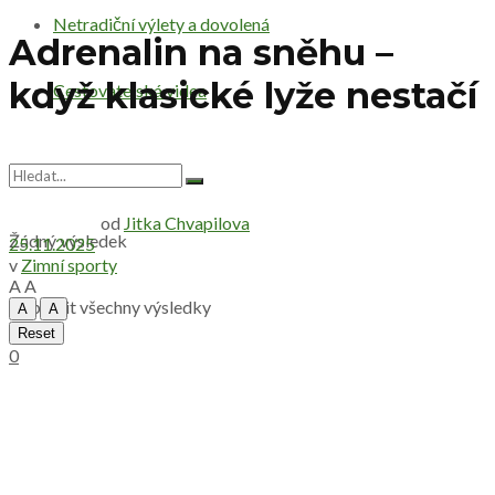
Netradiční výlety a dovolená
Adrenalin na sněhu –
když klasické lyže nestačí
Cestovatelská videa
od
Jitka Chvapilova
Žádný výsledek
25.11.2025
v
Zimní sporty
A
A
Zobrazit všechny výsledky
A
A
Reset
0