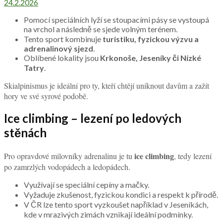
24.2.2026
Pomocí speciálních lyží se stoupacími pásy se vystoupá
na vrchol a následně se sjede volným terénem.
Tento sport kombinuje
turistiku, fyzickou výzvu a
adrenalinový sjezd
.
Oblíbené lokality jsou
Krkonoše, Jeseníky či Nízké
Tatry
.
Skialpinismus je ideální pro ty, kteří chtějí uniknout davům a zažít
hory ve své syrové podobě.
Ice climbing – lezení po ledových
stěnách
ice climbing
Pro opravdové milovníky adrenalinu je tu
, tedy lezení
po zamrzlých vodopádech a ledopádech.
Využívají se speciální cepíny a mačky.
Vyžaduje zkušenost, fyzickou kondici a respekt k přírodě.
V ČR lze tento sport vyzkoušet například v Jeseníkách,
kde v mrazivých zimách vznikají ideální podmínky.