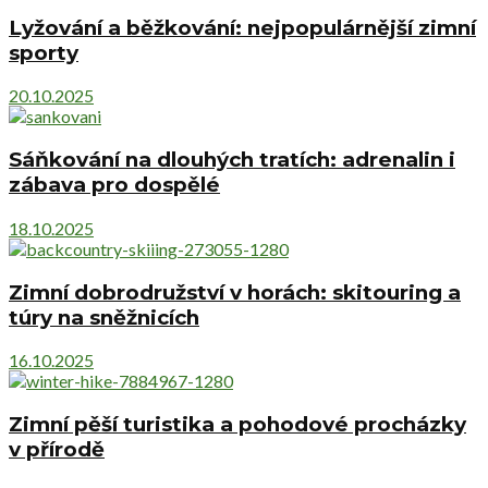
Lyžování a běžkování: nejpopulárnější zimní
sporty
20.10.2025
Sáňkování na dlouhých tratích: adrenalin i
zábava pro dospělé
18.10.2025
Zimní dobrodružství v horách: skitouring a
túry na sněžnicích
16.10.2025
Zimní pěší turistika a pohodové procházky
v přírodě