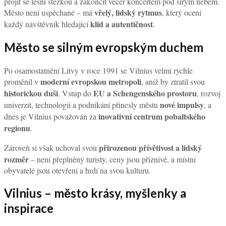
projít se lesní stezkou a zakončit večer koncertem pod širým nebem.
vřelý, lidský rytmus
Město není uspěchané – má
, který ocení
klid a autentičnost
každý návštěvník hledající
.
Město se silným evropským duchem
Po osamostatnění Litvy v roce 1991 se Vilnius velmi rychle
moderní evropskou metropoli
proměnil v
, aniž by ztratil svou
historickou duši
EU a Schengenského prostoru
. Vstup do
, rozvoj
nové impulsy
univerzit, technologií a podnikání přinesly městu
, a
inovativní centrum pobaltského
dnes je Vilnius považován za
regionu
.
přirozenou přívětivost a lidský
Zároveň si však uchoval svou
rozměr
– není přeplněný turisty, ceny jsou příznivé, a místní
obyvatelé jsou otevření a hrdí na svou kulturu.
Vilnius – město krásy, myšlenky a
inspirace