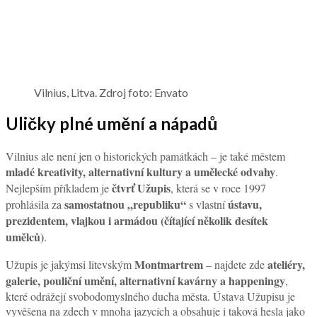
Vilnius, Litva. Zdroj foto: Envato
Uličky plné umění a nápadů
Vilnius ale není jen o historických památkách – je také městem
mladé kreativity, alternativní kultury a umělecké odvahy
.
čtvrť Užupis
Nejlepším příkladem je
, která se v roce 1997
samostatnou „republiku“
ústavu,
prohlásila za
s vlastní
prezidentem, vlajkou i armádou (čítající několik desítek
umělců)
.
Montmartrem
ateliéry,
Užupis je jakýmsi litevským
– najdete zde
galerie, pouliční umění, alternativní kavárny a happeningy
,
které odrážejí svobodomyslného ducha města. Ústava Užupisu je
vyvěšena na zdech v mnoha jazycích a obsahuje i taková hesla jako