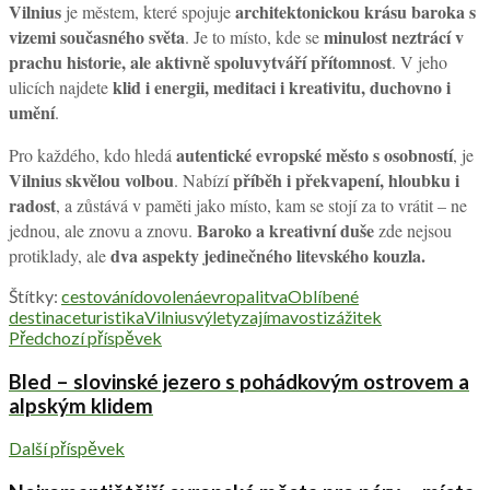
Vilnius
architektonickou krásu baroka s
je městem, které spojuje
vizemi současného světa
minulost neztrácí v
. Je to místo, kde se
prachu historie, ale aktivně spoluvytváří přítomnost
. V jeho
klid i energii, meditaci i kreativitu, duchovno i
ulicích najdete
umění
.
autentické evropské město s osobností
Pro každého, kdo hledá
, je
Vilnius skvělou volbou
příběh i překvapení, hloubku i
. Nabízí
radost
, a zůstává v paměti jako místo, kam se stojí za to vrátit – ne
Baroko a kreativní duše
jednou, ale znovu a znovu.
zde nejsou
dva aspekty jedinečného litevského kouzla.
protiklady, ale
Štítky:
cestování
dovolená
evropa
litva
Oblíbené
destinace
turistika
Vilnius
výlety
zajímavosti
zážitek
Předchozí příspěvek
Bled – slovinské jezero s pohádkovým ostrovem a
alpským klidem
Další příspěvek