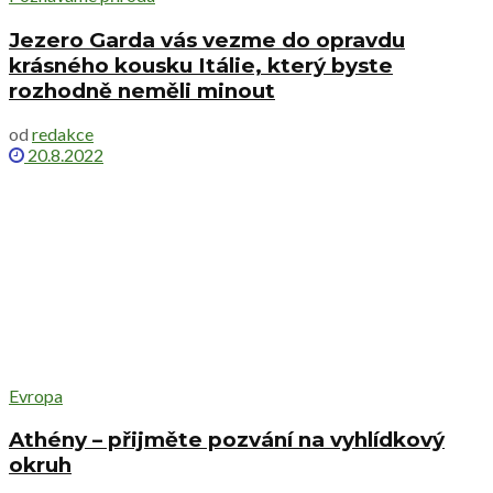
Jezero Garda vás vezme do opravdu
krásného kousku Itálie, který byste
rozhodně neměli minout
od
redakce
20.8.2022
Evropa
Athény – přijměte pozvání na vyhlídkový
okruh