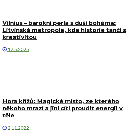
Vilnius – barokní perla s duší bohéma:
Litvinská metropole, kde historie tančí s
kreativitou
17.5.2025
Hora křížů: Magické místo, ze kterého
někoho mrazí a jiní cítí proudit energii v
těle
2.11.2022