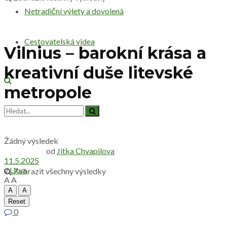
Netradiční výlety a dovolená
Cestovatelská videa
Vilnius – barokní krása a
kreativní duše litevské
metropole
Žádný výsledek
od
Jitka Chvapilova
11.5.2025
v
Litva
Zobrazit všechny výsledky
A
A
A
A
Reset
0