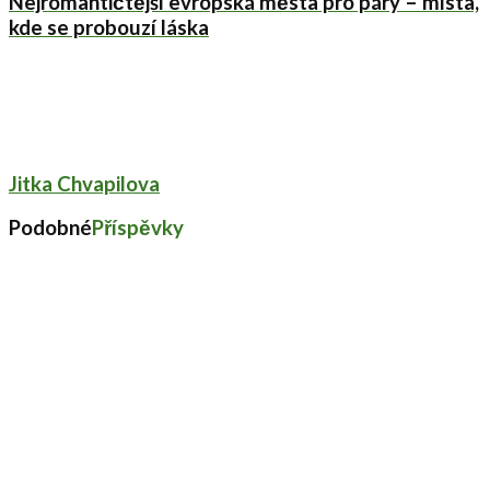
Nejromantičtější evropská města pro páry – místa,
kde se probouzí láska
Jitka Chvapilova
Podobné
Příspěvky