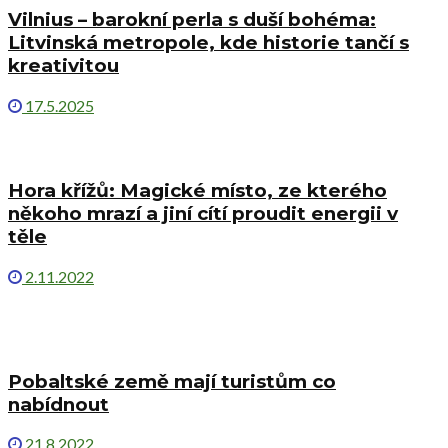
Vilnius – barokní perla s duší bohéma:
Litvinská metropole, kde historie tančí s
kreativitou
17.5.2025
Hora křížů: Magické místo, ze kterého
někoho mrazí a jiní cítí proudit energii v
těle
2.11.2022
Pobaltské země mají turistům co
nabídnout
21.8.2022