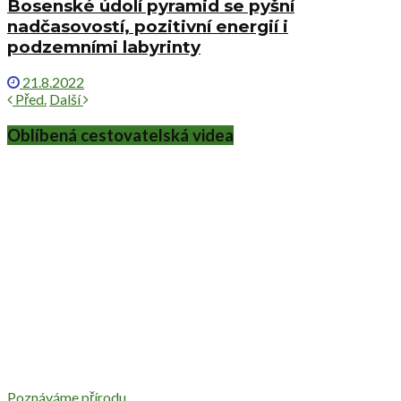
Bosenské údolí pyramid se pyšní
nadčasovostí, pozitivní energií i
podzemními labyrinty
21.8.2022
Před.
Další
Oblíbená cestovatelská videa
Poznáváme přírodu