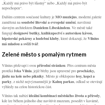
„Každý má právo být šťastný“ nebo „Každý má právo být
nepochopen“.
MO muziejus
Dalším centrem současné kultury je
, moderní galerie
soudobé litevské a evropské umění
zaměřená na
, navržená
Danielem Libeskindem
slavným architektem
. Ve městě také
designové butiky, knihkupectví s autorskou kávou,
fungují
hipsterské pekárny a hudební kluby
Vilnius
, které dokazují, že
má mladou a svěží tvář
.
Zelené město s pomalým rytmem
přírodní stránkou
Vilnius překvapí i svou
. Přes centrum města
řeka Vilnia
procházky,
protéká
, jejíž břehy jsou upravené pro
jízdu na kole nebo pikniky
lesy, kopci a
. Město je obklopeno
parky
Kalnų parkas
, z nichž nejvýznamnější je
, odkud se otevírají
výhledy na celou historickou část.
ideální kombinaci městského života a přírody
Vilnius tak nabízí
,
kde lze během jednoho dne navštívit muzeum, posedět v kavárně,