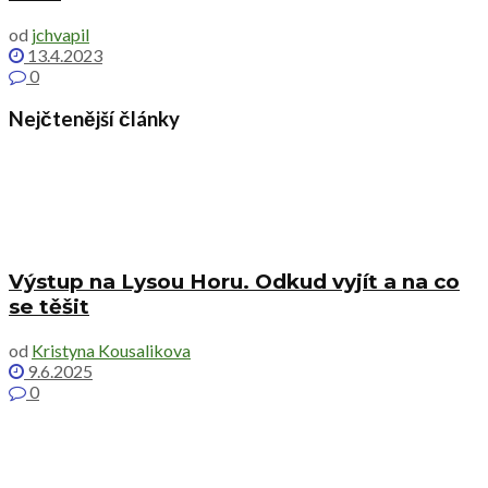
od
jchvapil
13.4.2023
0
Nejčtenější články
Výstup na Lysou Horu. Odkud vyjít a na co
se těšit
od
Kristyna Kousalikova
9.6.2025
0