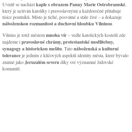
kaple s obrazem Panny Marie Ostrobramské
Uvnitř se nachází
,
který je uctíván katolíky i pravoslavnými a každoročně přitahuje
tisíce poutníků. Místo je tiché, posvátné a stále živé – a dokazuje
náboženskou rozmanitost a duchovní hloubku Vilniusu
.
mnoha vír
Vilnius je totiž městem
– vedle katolických kostelů zde
pravoslavné chrámy, protestantské modlitebny,
najdeme i
synagogy a historickou mešitu
náboženská a kulturní
. Tato
tolerance
je jedním z klíčových aspektů identity města, které bývalo
Jeruzalém severu
známé jako
díky své významné židovské
komunitě.