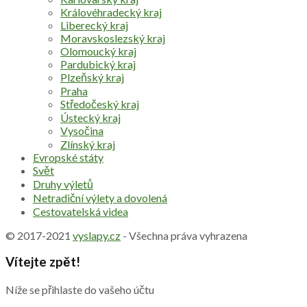
Královéhradecký kraj
Liberecký kraj
Moravskoslezský kraj
Olomoucký kraj
Pardubický kraj
Plzeňský kraj
Praha
Středočeský kraj
Ústecký kraj
Vysočina
Zlínský kraj
Evropské státy
Svět
Druhy výletů
Netradiční výlety a dovolená
Cestovatelská videa
© 2017-2021
vyslapy.cz
- Všechna práva vyhrazena
Vítejte zpět!
Níže se přihlaste do vašeho účtu