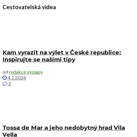
Cestovatelská videa
Kam vyrazit na výlet v České republice:
Inspirujte se našimi tipy
od
redakce vyslapy
4.1.2024
2
Tossa de Mar a jeho nedobytný hrad Vila
Vella