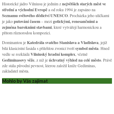
největších starých měst ve
Historické jádro Vilniusu je jedním z
střední a východní Evropě
a od roku 1994 je zapsáno na
Seznamu světového dědictví UNESCO
. Procházka jeho uličkami
putování časem
gotickými, renesančními a
je jako
– mezi
zejména barokními stavbami
, které vytvářejí harmonickou a
přitom různorodou kompozici.
Katedrála svatého Stanislava a Vladislava
Dominantou je
, jejíž
symbol města
bílá klasicistní fasáda s přilehlou zvonicí tvoří
. Hned
Vilniuský hradní komplex
vedle se rozkládá
, včetně
Gediminasovy věže
úchvatný výhled na celé město
, z níž je
. Právě
zde stála původní pevnost, kterou založil kníže Gediminas,
zakladatel města.
Mohlo by Vás zajímat