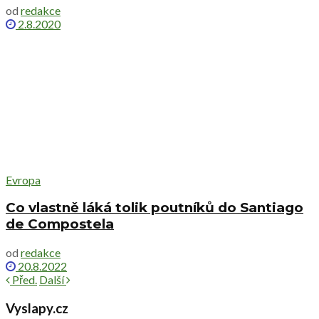
od
redakce
2.8.2020
Evropa
Co vlastně láká tolik poutníků do Santiago
de Compostela
od
redakce
20.8.2022
Před.
Další
Vyslapy.cz