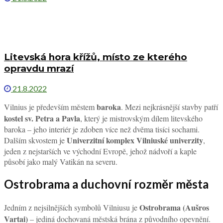
Litevská hora křížů, místo ze kterého
opravdu mrazí
21.8.2022
baroka
Vilnius je především městem
. Mezi nejkrásnější stavby patří
kostel sv. Petra a Pavla
, který je mistrovským dílem litevského
baroka – jeho interiér je zdoben více než dvěma tisíci sochami.
Univerzitní komplex Vilniuské univerzity
Dalším skvostem je
,
jeden z nejstarších ve východní Evropě, jehož nádvoří a kaple
působí jako malý Vatikán na severu.
Ostrobrama a duchovní rozměr města
Ostrobrama (Aušros
Jedním z nejsilnějších symbolů Vilniusu je
Vartai)
– jediná dochovaná městská brána z původního opevnění.