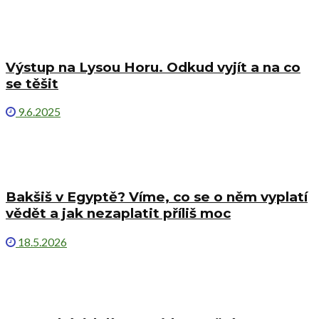
Výstup na Lysou Horu. Odkud vyjít a na co
se těšit
9.6.2025
Bakšiš v Egyptě? Víme, co se o něm vyplatí
vědět a jak nezaplatit příliš moc
18.5.2026