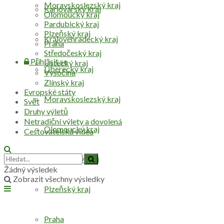
Moravskoslezský kraj
Karlovarský kraj
Olomoucký kraj
Pardubický kraj
Plzeňský kraj
Královéhradecký kraj
Praha
Středočeský kraj
Přihlásit se
Ústecký kraj
Liberecký kraj
Vysočina
Zlínský kraj
Evropské státy
Moravskoslezský kraj
Svět
Druhy výletů
Netradiční výlety a dovolená
Olomoucký kraj
Cestovatelská videa
Pardubický kraj
Žádný výsledek
Zobrazit všechny výsledky
Plzeňský kraj
Praha