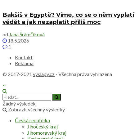
Bakšiš v Egyptě? Víme, co se o něm vyplatí
vědět a jak nezaplatit příliš moc
od
Jana Šrámčíková
18.5.2026
1
Kontakt
Reklama
© 2017-2021
vyslapy.cz
- Všechna práva vyhrazena
Žádný výsledek
Zobrazit všechny výsledky
Česká republika
Jihočeský kraj
Jihomoravský kraj
Karlovarský kraj