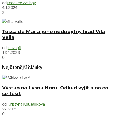
od
redakce vyslapy
4.1.2024
2
Tossa de Mar a jeho nedobytný hrad Vila
Vella
od
jchvapil
13.4.2023
0
Nejčtenější články
Výstup na Lysou Horu. Odkud vyjít a na co
se těšit
od
Kristyna Kousalikova
9.6.2025
0