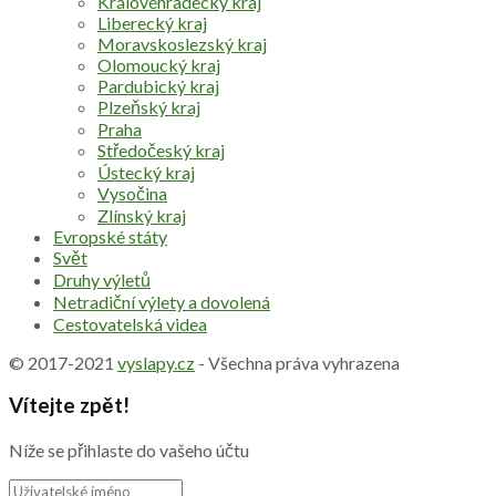
Královéhradecký kraj
Liberecký kraj
Moravskoslezský kraj
Olomoucký kraj
Pardubický kraj
Plzeňský kraj
Praha
Středočeský kraj
Ústecký kraj
Vysočina
Zlínský kraj
Evropské státy
Svět
Druhy výletů
Netradiční výlety a dovolená
Cestovatelská videa
© 2017-2021
vyslapy.cz
- Všechna práva vyhrazena
Vítejte zpět!
Níže se přihlaste do vašeho účtu