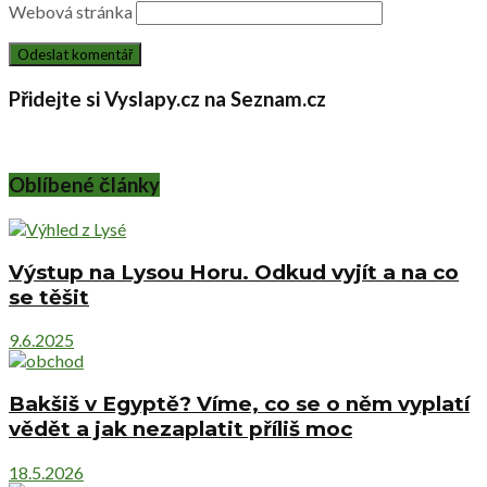
Webová stránka
Přidejte si Vyslapy.cz na Seznam.cz
Oblíbené články
Výstup na Lysou Horu. Odkud vyjít a na co
se těšit
9.6.2025
Bakšiš v Egyptě? Víme, co se o něm vyplatí
vědět a jak nezaplatit příliš moc
18.5.2026