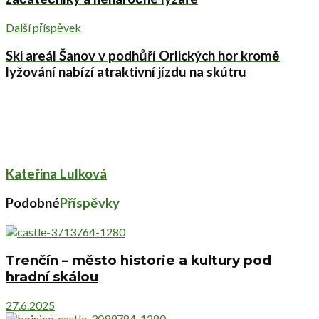
Další příspěvek
Ski areál Šanov v podhůří Orlických hor kromě
lyžování nabízí atraktivní jízdu na skútru
Kateřina Lulková
Podobné
Příspěvky
Trenčín – město historie a kultury pod
hradní skálou
27.6.2025