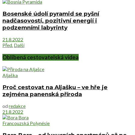
Bosenské údolí pyramid se pyšní
nadčasovostí, pozitivní energií i
podzemními labyrinty
21.8.2022
Před.
Další
Oblíbená cestovatelská videa
Aljaška
Proč cestovat na Aljašku – ve hře je
zejména panenská příroda
od
redakce
21.8.2022
Francouzská Polynésie