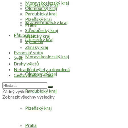
Moravskoslezský kraj
Karlovarský kraj
Olomoucký kraj
Pardubický kraj
Plzeňský kraj
Královéhradecký kraj
Praha
Středočeský kraj
Přihlásit se
Ústecký kraj
Liberecký kraj
Vysočina
Zlínský kraj
Evropské státy
Moravskoslezský kraj
Svět
Druhy výletů
Netradiční výlety a dovolená
Olomoucký kraj
Cestovatelská videa
Pardubický kraj
Žádný výsledek
Zobrazit všechny výsledky
Plzeňský kraj
Praha