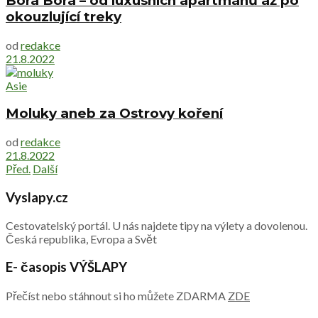
Bora Bora – od luxusních apartmánů až po
okouzlující treky
od
redakce
21.8.2022
Asie
Moluky aneb za Ostrovy koření
od
redakce
21.8.2022
Před.
Další
Vyslapy.cz
Cestovatelský portál. U nás najdete tipy na výlety a dovolenou.
Česká republika, Evropa a Svět
E- časopis VÝŠLAPY
Přečíst nebo stáhnout si ho můžete ZDARMA
ZDE