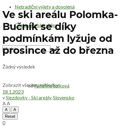
Netradiční výlety a dovolená
Ve ski areálu Polomka-
Bučník se díky
Cestovatelská videa
podmínkám lyžuje od
prosince až do března
Žádný výsledek
Zobrazit všechny výsledky
od
Kateřina Lulková
18.1.2023
v
Sjezdovky - Ski areály
,
Slovensko
A
A
A
A
Reset
0