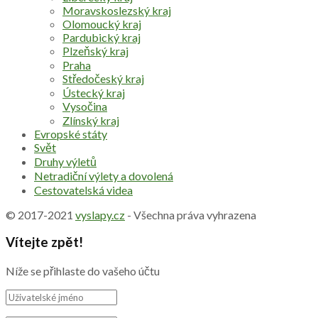
Moravskoslezský kraj
Olomoucký kraj
Pardubický kraj
Plzeňský kraj
Praha
Středočeský kraj
Ústecký kraj
Vysočina
Zlínský kraj
Evropské státy
Svět
Druhy výletů
Netradiční výlety a dovolená
Cestovatelská videa
© 2017-2021
vyslapy.cz
- Všechna práva vyhrazena
Vítejte zpět!
Níže se přihlaste do vašeho účtu