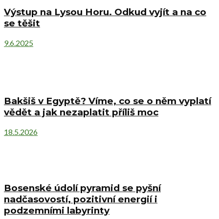
Výstup na Lysou Horu. Odkud vyjít a na co
se těšit
9.6.2025
Bakšiš v Egyptě? Víme, co se o něm vyplatí
vědět a jak nezaplatit příliš moc
18.5.2026
Bosenské údolí pyramid se pyšní
nadčasovostí, pozitivní energií i
podzemními labyrinty