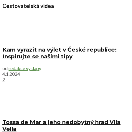
Cestovatelská videa
Kam vyrazit na výlet v České republice:
Inspirujte se našimi tipy
od
redakce vyslapy
4.1.2024
2
Tossa de Mar a jeho nedobytný hrad Vila
Vella