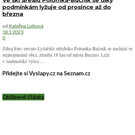
Ve ski areálu Polomka-Bučník se díky
podmínkám lyžuje od prosince až do
března
od
Kateřina Lulková
18.1.2023
0
Zdroj foto: envato Lyžařské středisko Polomka-Bučník se nachází ve
stejnojmenné obci, zhruba 18 km od města Brezno. Leží
v nadmořské výšce ...
Přidejte si Vyslapy.cz na Seznam.cz
Oblíbené články