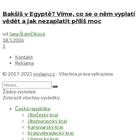
Bakšiš v Egyptě? Víme, co se o něm vyplatí
vědět a jak nezaplatit příliš moc
od
Jana Šrámčíková
18.5.2026
1
Kontakt
Reklama
© 2017-2021
vyslapy.cz
- Všechna práva vyhrazena
Žádný výsledek
Zobrazit všechny výsledky
Česká republika
Jihočeský kraj
Jihomoravský kraj
Karlovarský kraj
Královéhradecký kraj
Liberecký kraj