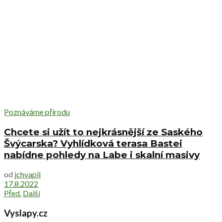
Poznáváme přírodu
Chcete si užít to nejkrásnější ze Saského
Švýcarska? Vyhlídková terasa Bastei
nabídne pohledy na Labe i skalní masivy
od
jchvapil
17.8.2022
Před.
Další
Vyslapy.cz