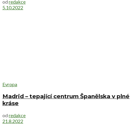
od
redakce
5.10.2022
Evropa
Madrid – tepající centrum Španělska v plné
kráse
od
redakce
21.8.2022