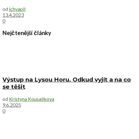
od
jchvapil
13.4.2023
0
Nejčtenější články
Výstup na Lysou Horu. Odkud vyjít a na co
se těšit
od
Kristyna Kousalikova
9.6.2025
0