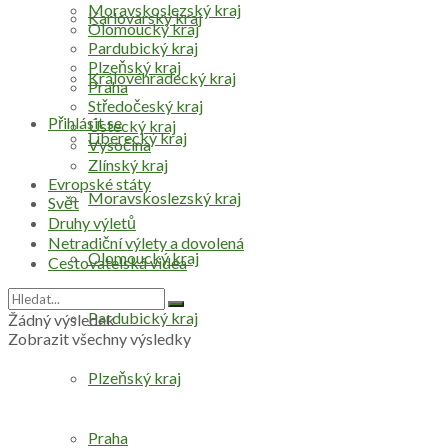
Moravskoslezský kraj
Karlovarský kraj
Olomoucký kraj
Pardubický kraj
Plzeňský kraj
Královéhradecký kraj
Praha
Středočeský kraj
Přihlásit se
Ústecký kraj
Liberecký kraj
Vysočina
Zlínský kraj
Evropské státy
Moravskoslezský kraj
Svět
Druhy výletů
Netradiční výlety a dovolená
Olomoucký kraj
Cestovatelská videa
Pardubický kraj
Žádný výsledek
Zobrazit všechny výsledky
Plzeňský kraj
Praha