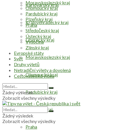
Moravskoslezský kraj
Karlovarský kraj
Olomoucký kraj
Pardubický kraj
Plzeňský kraj
Královéhradecký kraj
Praha
Středočeský kraj
Ústecký kraj
Liberecký kraj
Vysočina
Zlínský kraj
Evropské státy
Moravskoslezský kraj
Svět
Druhy výletů
Netradiční výlety a dovolená
Olomoucký kraj
Cestovatelská videa
Pardubický kraj
Žádný výsledek
Zobrazit všechny výsledky
Plzeňský kraj
Žádný výsledek
Zobrazit všechny výsledky
Praha