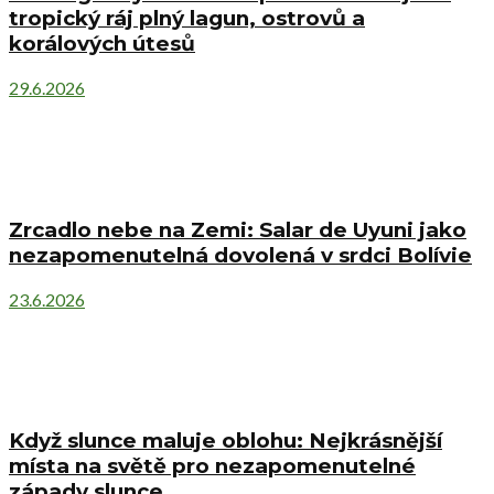
tropický ráj plný lagun, ostrovů a
korálových útesů
29.6.2026
Zrcadlo nebe na Zemi: Salar de Uyuni jako
nezapomenutelná dovolená v srdci Bolívie
23.6.2026
Když slunce maluje oblohu: Nejkrásnější
místa na světě pro nezapomenutelné
západy slunce