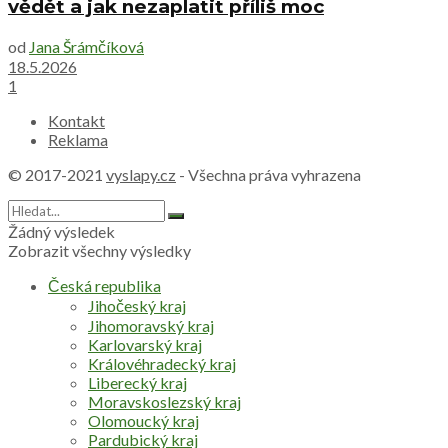
vědět a jak nezaplatit příliš moc
od
Jana Šrámčíková
18.5.2026
1
Kontakt
Reklama
© 2017-2021
vyslapy.cz
- Všechna práva vyhrazena
Žádný výsledek
Zobrazit všechny výsledky
Česká republika
Jihočeský kraj
Jihomoravský kraj
Karlovarský kraj
Královéhradecký kraj
Liberecký kraj
Moravskoslezský kraj
Olomoucký kraj
Pardubický kraj