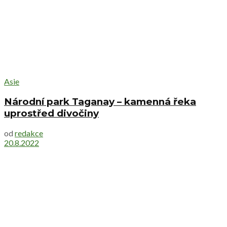
Asie
Národní park Taganay – kamenná řeka
uprostřed divočiny
od
redakce
20.8.2022