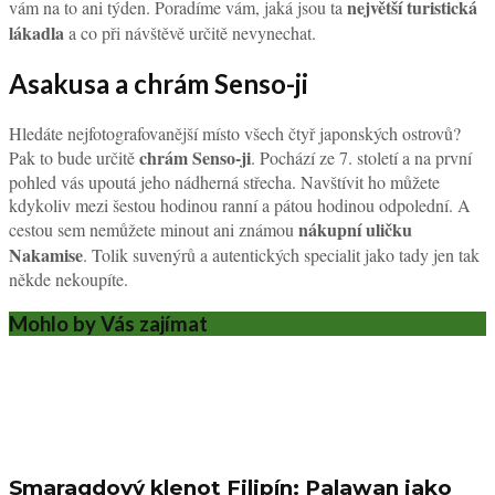
největší turistická
vám na to ani týden. Poradíme vám, jaká jsou ta
lákadla
a co při návštěvě určitě nevynechat.
Asakusa a chrám Senso-ji
Hledáte nejfotografovanější místo všech čtyř japonských ostrovů?
chrám Senso-ji
Pak to bude určitě
. Pochází ze 7. století a na první
pohled vás upoutá jeho nádherná střecha. Navštívit ho můžete
kdykoliv mezi šestou hodinou ranní a pátou hodinou odpolední. A
nákupní uličku
cestou sem nemůžete minout ani známou
Nakamise
. Tolik suvenýrů a autentických specialit jako tady jen tak
někde nekoupíte.
Mohlo by Vás zajímat
Smaragdový klenot Filipín: Palawan jako