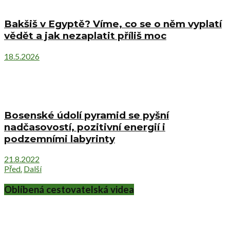
Bakšiš v Egyptě? Víme, co se o něm vyplatí
vědět a jak nezaplatit příliš moc
18.5.2026
Bosenské údolí pyramid se pyšní
nadčasovostí, pozitivní energií i
podzemními labyrinty
21.8.2022
Před.
Další
Oblíbená cestovatelská videa