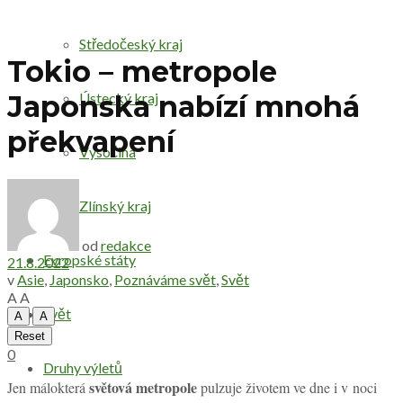
Středočeský kraj
Tokio – metropole
Ústecký kraj
Japonska nabízí mnohá
překvapení
Vysočina
Zlínský kraj
od
redakce
Evropské státy
21.8.2022
v
Asie
,
Japonsko
,
Poznáváme svět
,
Svět
A
A
Svět
A
A
Reset
0
Druhy výletů
světová metropole
Jen málokterá
pulzuje životem ve dne i v noci