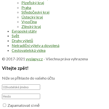
Plzeňský kraj
Praha
Středočeský kraj
Ústecký kraj
Vysočina
Zlínský kraj
Evropské státy
Svět
Druhy výletů
Netradiční výlety a dovolená
Cestovatelská videa
© 2017-2021
vyslapy.cz
- Všechna práva vyhrazena
Vítejte zpět!
Níže se přihlaste do vašeho účtu
Zapamatovat si mě