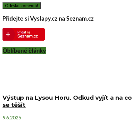
Přidejte si Vyslapy.cz na Seznam.cz
Oblíbené články
Výstup na Lysou Horu. Odkud vyjít a na co
se těšit
9.6.2025