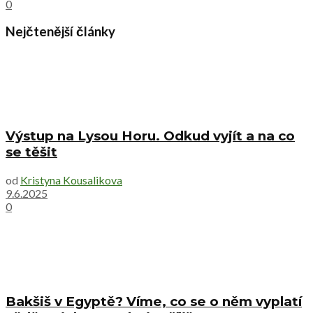
0
Nejčtenější články
Výstup na Lysou Horu. Odkud vyjít a na co
se těšit
od
Kristyna Kousalikova
9.6.2025
0
Bakšiš v Egyptě? Víme, co se o něm vyplatí