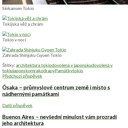
Sinkansen Tokio
Tokijská věž a chrám
Tokio v noci
Zahrada Shinjuku Gyoen Tokio
Štítky:
architektura tokio
dovolená v japonsku
dovolená v
tokiu
japonsko
mrakodrapy
Památky
tokio
Předchozí příspěvek
Ósaka – průmyslové centrum země i místo s
nádhernými památkami
Další příspěvek
Buenos Aires – nevšední minulost vám prozradí
jeho architektura