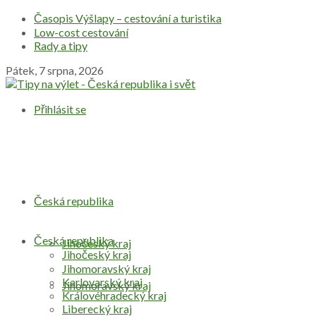
Časopis Výšlapy – cestování a turistika
Low-cost cestování
Rady a tipy
Pátek, 7 srpna, 2026
Přihlásit se
Česká republika
Česká republika
Jihočeský kraj
Jihočeský kraj
Jihomoravský kraj
Karlovarský kraj
Jihomoravský kraj
Královéhradecký kraj
Liberecký kraj