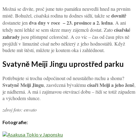
Možná se divíte, proč jsme tuto památku neuvedli hned na prvním
dovnitř
místě. Bohužel, císařská rodina tu dodnes sídlí, takže se
dva dny v roce – 23. prosince a 2. ledna
dostanete jen
. A ani
císařské
tehdy není lehké se sem skrze masy zájemců dostat. Zato
zahrady
jsou přístupné celoročně. A co víc – čas od času přes ně
projíždí v limuzíně císař nebo některý z jeho hodnostářů. Když
budete mít štěstí, můžete je koutem oka i zahlédnout.
Svatyně Meiji Jingu uprostřed parku
Potřebujete si trochu odpočinout od neustálého ruchu a shonu?
Svatyně Meiji Jingu
císaři Meiji a jeho ženě
, zasvěcená bývalému
,
je nádherná. A má i zajímavou otevírací dobu – řídí se totiž západem
a východem slunce.
zdroj foto: envato
Fotografie: