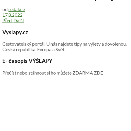
od
redakce
17.8.2022
Před.
Další
Vyslapy.cz
Cestovatelský portál. U nás najdete tipy na výlety a dovolenou.
Česká republika, Evropa a Svět
E- časopis VÝŠLAPY
Přečíst nebo stáhnout si ho můžete ZDARMA
ZDE