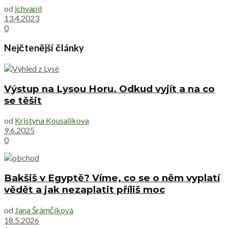
od
jchvapil
13.4.2023
0
Nejčtenější články
Výstup na Lysou Horu. Odkud vyjít a na co
se těšit
od
Kristyna Kousalikova
9.6.2025
0
Bakšiš v Egyptě? Víme, co se o něm vyplatí
vědět a jak nezaplatit příliš moc
od
Jana Šrámčíková
18.5.2026