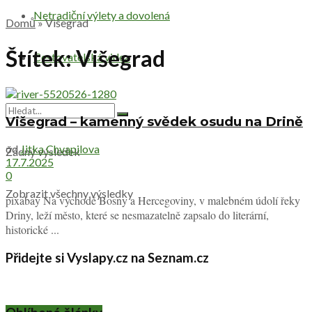
Netradiční výlety a dovolená
Domů
»
Višegrad
Štítek:
Višegrad
Cestovatelská videa
Višegrad – kamenný svědek osudu na Drině
od
Jitka Chvapilova
Žádný výsledek
17.7.2025
0
Zobrazit všechny výsledky
pixabay Na východě Bosny a Hercegoviny, v malebném údolí řeky
Driny, leží město, které se nesmazatelně zapsalo do literární,
historické ...
Přidejte si Vyslapy.cz na Seznam.cz