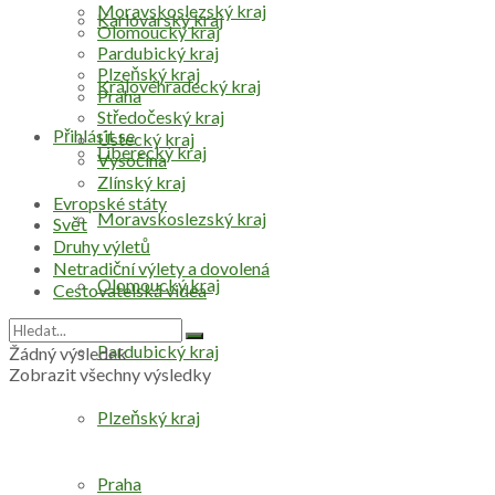
Moravskoslezský kraj
Karlovarský kraj
Olomoucký kraj
Pardubický kraj
Plzeňský kraj
Královéhradecký kraj
Praha
Středočeský kraj
Přihlásit se
Ústecký kraj
Liberecký kraj
Vysočina
Zlínský kraj
Evropské státy
Moravskoslezský kraj
Svět
Druhy výletů
Netradiční výlety a dovolená
Olomoucký kraj
Cestovatelská videa
Pardubický kraj
Žádný výsledek
Zobrazit všechny výsledky
Plzeňský kraj
Praha