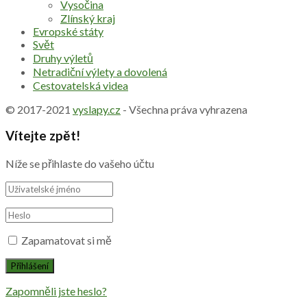
Vysočina
Zlínský kraj
Evropské státy
Svět
Druhy výletů
Netradiční výlety a dovolená
Cestovatelská videa
© 2017-2021
vyslapy.cz
- Všechna práva vyhrazena
Vítejte zpět!
Níže se přihlaste do vašeho účtu
Zapamatovat si mě
Zapomněli jste heslo?