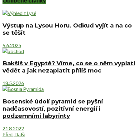
Oblíbené články
Výstup na Lysou Horu. Odkud vyjít a na co
se těšit
9.6.2025
Bakšiš v Egyptě? Víme, co se o něm vyplatí
vědět a jak nezaplatit příliš moc
18.5.2026
Bosenské údolí pyramid se pyšní
nadčasovostí, pozitivní energií i
podzemními labyrinty
21.8.2022
Před.
Další