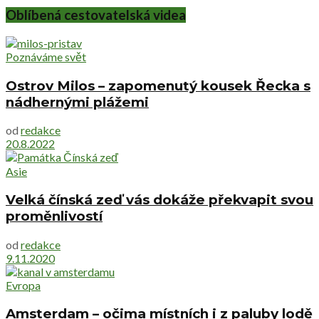
Oblíbená cestovatelská videa
Poznáváme svět
Ostrov Milos – zapomenutý kousek Řecka s
nádhernými plážemi
od
redakce
20.8.2022
Asie
Velká čínská zeď vás dokáže překvapit svou
proměnlivostí
od
redakce
9.11.2020
Evropa
Amsterdam – očima místních i z paluby lodě