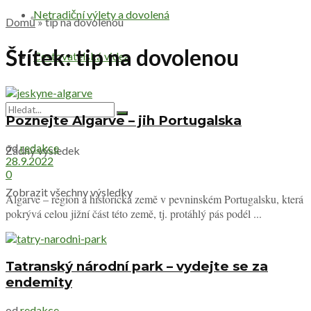
Netradiční výlety a dovolená
Domů
»
tip na dovolenou
Štítek:
tip na dovolenou
Cestovatelská videa
Poznejte Algarve – jih Portugalska
od
redakce
Žádný výsledek
28.9.2022
0
Zobrazit všechny výsledky
Algarve – region a historická země v pevninském Portugalsku, která
pokrývá celou jižní část této země, tj. protáhlý pás podél ...
Tatranský národní park – vydejte se za
endemity
od
redakce