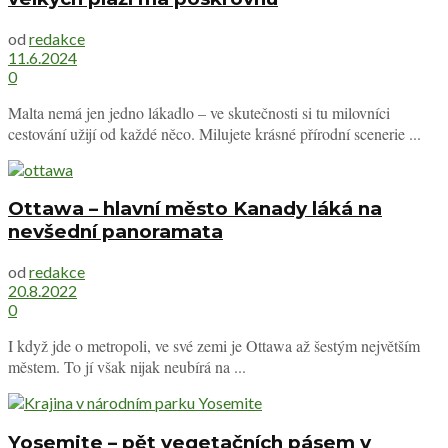
od
redakce
11.6.2024
0
Malta nemá jen jedno lákadlo – ve skutečnosti si tu milovníci
cestování užijí od každé něco. Milujete krásné přírodní scenerie ...
Ottawa – hlavní město Kanady láká na
nevšední panoramata
od
redakce
20.8.2022
0
I když jde o metropoli, ve své zemi je Ottawa až šestým největším
městem. To jí však nijak neubírá na ...
Yosemite – pět vegetačních pásem v