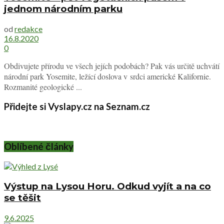
jednom národním parku
od
redakce
16.8.2020
0
Obdivujete přírodu ve všech jejích podobách? Pak vás určitě uchvátí
národní park Yosemite, ležící doslova v srdci americké Kalifornie.
Rozmanité geologické ...
Přidejte si Vyslapy.cz na Seznam.cz
Oblíbené články
Výstup na Lysou Horu. Odkud vyjít a na co
se těšit
9.6.2025