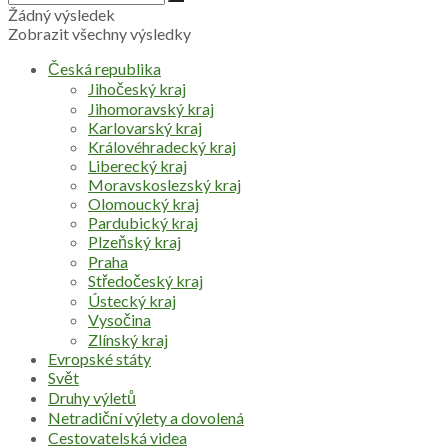
Žádný výsledek
Zobrazit všechny výsledky
Česká republika
Jihočeský kraj
Jihomoravský kraj
Karlovarský kraj
Královéhradecký kraj
Liberecký kraj
Moravskoslezský kraj
Olomoucký kraj
Pardubický kraj
Plzeňský kraj
Praha
Středočeský kraj
Ústecký kraj
Vysočina
Zlínský kraj
Evropské státy
Svět
Druhy výletů
Netradiční výlety a dovolená
Cestovatelská videa