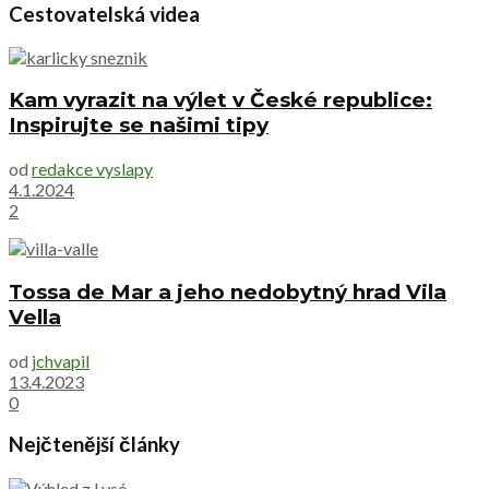
Cestovatelská videa
Kam vyrazit na výlet v České republice:
Inspirujte se našimi tipy
od
redakce vyslapy
4.1.2024
2
Tossa de Mar a jeho nedobytný hrad Vila
Vella
od
jchvapil
13.4.2023
0
Nejčtenější články