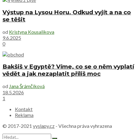
Výstup na Lysou Horu. Odkud vyjít a na co
se těšit
od
Kristyna Kousalikova
9.6.2025
0
Bakšiš v Egyptě? Víme, co se o něm vyplatí
vědět a jak nezaplatit příliš moc
od
Jana Šrámčíková
18.5.2026
1
Kontakt
Reklama
© 2017-2021
vyslapy.cz
- Všechna práva vyhrazena