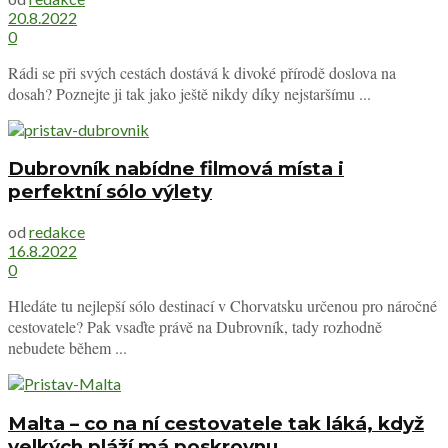
20.8.2022
0
Rádi se při svých cestách dostává k divoké přírodě doslova na
dosah? Poznejte ji tak jako ještě nikdy díky nejstaršímu ...
Dubrovník nabídne filmová místa i
perfektní sólo výlety
od
redakce
16.8.2022
0
Hledáte tu nejlepší sólo destinací v Chorvatsku určenou pro náročné
cestovatele? Pak vsaďte právě na Dubrovník, tady rozhodně
nebudete během ...
Malta – co na ní cestovatele tak láká, když
velkých pláží má poskrovnu