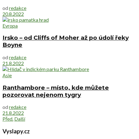
od
redakce
20.8.2022
Evropa
Irsko – od Cliffs of Moher až po údolí řeky
Boyne
od
redakce
21.8.2022
Asie
Ranthambore – místo, kde můžete
pozorovat nejenom tygry
od
redakce
21.8.2022
Před.
Další
Vyslapy.cz