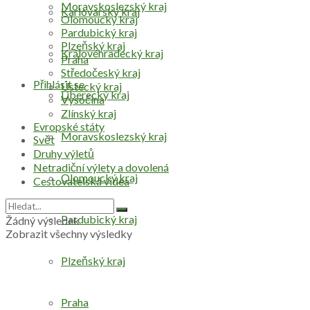
Moravskoslezský kraj
Karlovarský kraj
Olomoucký kraj
Pardubický kraj
Plzeňský kraj
Královéhradecký kraj
Praha
Středočeský kraj
Přihlásit se
Ústecký kraj
Liberecký kraj
Vysočina
Zlínský kraj
Evropské státy
Moravskoslezský kraj
Svět
Druhy výletů
Netradiční výlety a dovolená
Olomoucký kraj
Cestovatelská videa
Pardubický kraj
Žádný výsledek
Zobrazit všechny výsledky
Plzeňský kraj
Praha