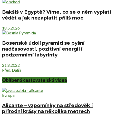
Bakšiš v Egyptě? Víme, co se o něm vyplatí
vědět a jak nezaplatit příliš moc
18.5.2026
Bosenské údolí pyramid se pyšní
nadčasovostí, pozitivní energií i
podzemními labyrinty
21.8.2022
Před.
Další
Oblíbená cestovatelská videa
Evropa
Alicante – vzpomínky na středověk i
přírodní krásy na několika metrech