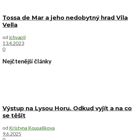
Tossa de Mar a jeho nedobytný hrad Vila
Vella
od
jchvapil
13.4.2023
0
Nejčtenější články
Výstup na Lysou Horu. Odkud vyjít a na co
se těšit
od
Kristyna Kousalikova
9.6.2025
0