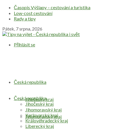
Časopis Výšlapy – cestování a turistika
Low-cost cestování
Rady a tipy
Pátek, 7 srpna, 2026
Přihlásit se
Česká republika
Česká republika
Jihočeský kraj
Jihočeský kraj
Jihomoravský kraj
Karlovarský kraj
Jihomoravský kraj
Královéhradecký kraj
Liberecký kraj