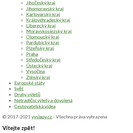
Jihočeský kraj
Jihomoravský kraj
Karlovarský kraj
Královéhradecký kraj
Liberecký kraj
Moravskoslezský kraj
Olomoucký kraj
Pardubický kraj
Plzeňský kraj
Praha
Středočeský kraj
Ústecký kraj
Vysočina
Zlínský kraj
Evropské státy
Svět
Druhy výletů
Netradiční výlety a dovolená
Cestovatelská videa
© 2017-2021
vyslapy.cz
- Všechna práva vyhrazena
Vítejte zpět!