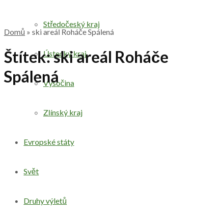
Středočeský kraj
Domů
»
ski areál Roháče Spálená
Štítek:
ski areál Roháče
Ústecký kraj
Spálená
Vysočina
Zlínský kraj
Evropské státy
Svět
Druhy výletů