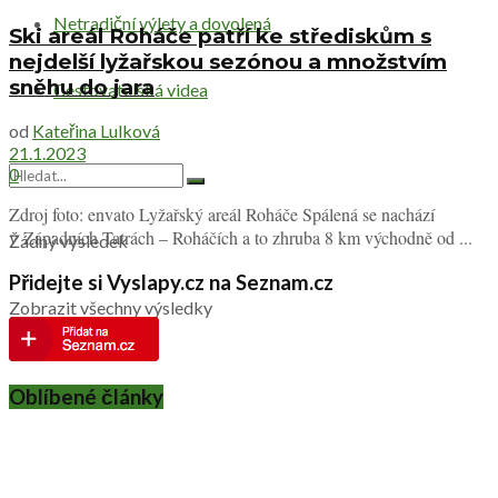
Netradiční výlety a dovolená
Ski areál Roháče patří ke střediskům s
nejdelší lyžařskou sezónou a množstvím
sněhu do jara
Cestovatelská videa
od
Kateřina Lulková
21.1.2023
0
Zdroj foto: envato Lyžařský areál Roháče Spálená se nachází
v Západních Tatrách – Roháčích a to zhruba 8 km východně od ...
Žádný výsledek
Přidejte si Vyslapy.cz na Seznam.cz
Zobrazit všechny výsledky
Oblíbené články