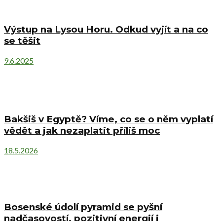
Výstup na Lysou Horu. Odkud vyjít a na co
se těšit
9.6.2025
Bakšiš v Egyptě? Víme, co se o něm vyplatí
vědět a jak nezaplatit příliš moc
18.5.2026
Bosenské údolí pyramid se pyšní
nadčasovostí, pozitivní energií i