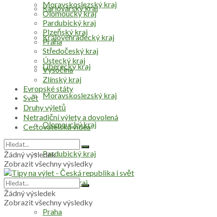
Moravskoslezský kraj
Karlovarský kraj
Olomoucký kraj
Pardubický kraj
Plzeňský kraj
Královéhradecký kraj
Praha
Středočeský kraj
Ústecký kraj
Liberecký kraj
Vysočina
Zlínský kraj
Evropské státy
Moravskoslezský kraj
Svět
Druhy výletů
Netradiční výlety a dovolená
Olomoucký kraj
Cestovatelská videa
Pardubický kraj
Žádný výsledek
Zobrazit všechny výsledky
Plzeňský kraj
Žádný výsledek
Zobrazit všechny výsledky
Praha