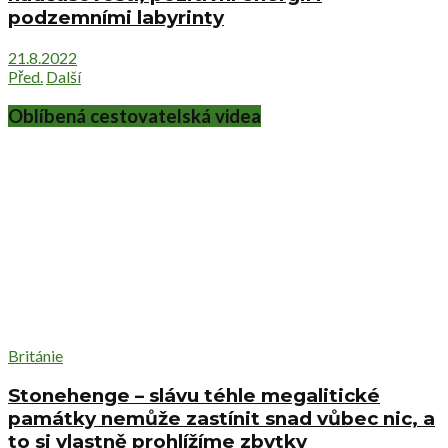
podzemními labyrinty
21.8.2022
Před.
Další
Oblíbená cestovatelská videa
Británie
Stonehenge – slávu téhle megalitické
památky nemůže zastínit snad vůbec nic, a
to si vlastně prohlížíme zbytky