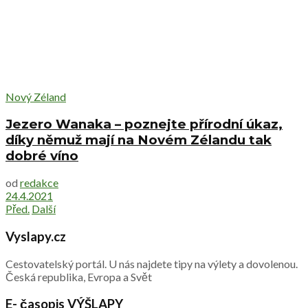
Nový Zéland
Jezero Wanaka – poznejte přírodní úkaz,
díky němuž mají na Novém Zélandu tak
dobré víno
od
redakce
24.4.2021
Před.
Další
Vyslapy.cz
Cestovatelský portál. U nás najdete tipy na výlety a dovolenou.
Česká republika, Evropa a Svět
E- časopis VÝŠLAPY