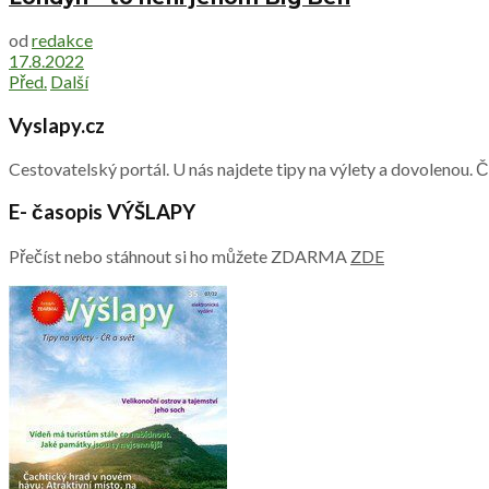
od
redakce
17.8.2022
Před.
Další
Vyslapy.cz
Cestovatelský portál. U nás najdete tipy na výlety a dovolenou. 
E- časopis VÝŠLAPY
Přečíst nebo stáhnout si ho můžete ZDARMA
ZDE