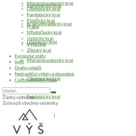
Moravskoslezský kraj
Karlovarský kraj
Olomoucký kraj
Pardubický kraj
Plzeňský kraj
Královéhradecký kraj
Praha
Středočeský kraj
Ústecký kraj
Liberecký kraj
Vysočina
Zlínský kraj
Evropské státy
Moravskoslezský kraj
Svět
Druhy výletů
Netradiční výlety a dovolená
Olomoucký kraj
Cestovatelská videa
Pardubický kraj
Žádný výsledek
Zobrazit všechny výsledky
Plzeňský kraj
Praha