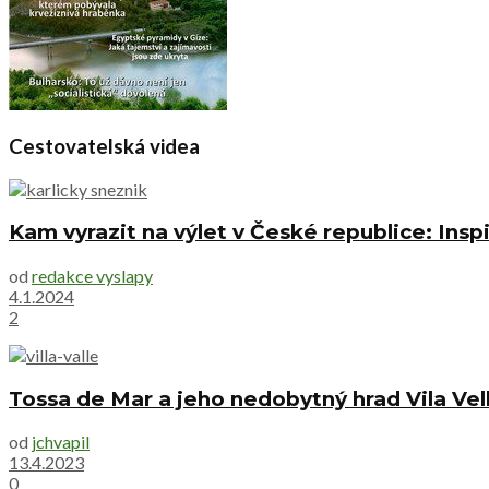
Cestovatelská videa
Kam vyrazit na výlet v České republice: Inspi
od
redakce vyslapy
4.1.2024
2
Tossa de Mar a jeho nedobytný hrad Vila Vel
od
jchvapil
13.4.2023
0