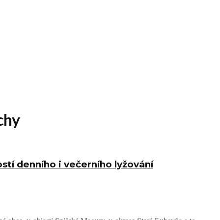
chy
tí denního i večerního lyžování