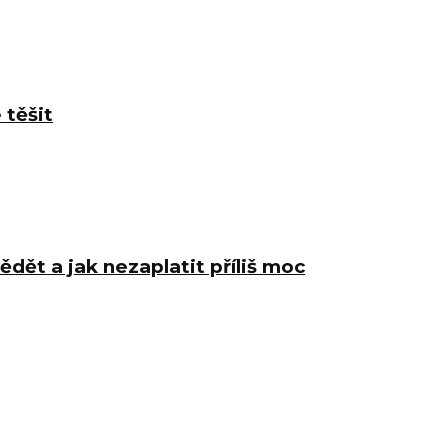
 těšit
ědět a jak nezaplatit příliš moc