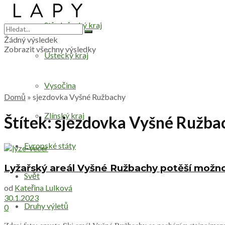
Středočeský kraj
Žádný výsledek
Zobrazit všechny výsledky
Ústecký kraj
Vysočina
Domů
»
sjezdovka Vyšné Ružbachy
Zlínský kraj
Štítek:
sjezdovka Vyšné Ružba
Evropské státy
Lyžařský areál Vyšné Ružbachy potěší možnos
Svět
od
Kateřina Lulková
30.1.2023
Druhy výletů
0