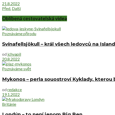
21.8.2022
Před.
Další
Oblíbená cestovatelská videa
Poznáváme přírodu
Svínafellsjökull – král všech ledovců na Islan
od
jchvapil
20.8.2022
Poznáváme svět
Mykonos – perla souostroví Kyklady, kterou b
od
redakce
19.1.2022
Británie
Londýn – to není jenom Big Ben