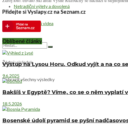
Zdroj foto: envato Ski areál Vyšné Ružbachy se nachází u stejnojmenn
Netradiční výlety a dovolená
Přidejte si Vyslapy.cz na Seznam.cz
Cestovatelská videa
Oblíbené články
Žádný výsledek
Výstup na Lysou Horu. Odkud vyjít a na co se
9.6.2025
Zobrazit všechny výsledky
Bakšiš v Egyptě? Víme, co se o něm vyplatí v
18.5.2026
Bosenské údolí pyramid se pyšní nadčasovost