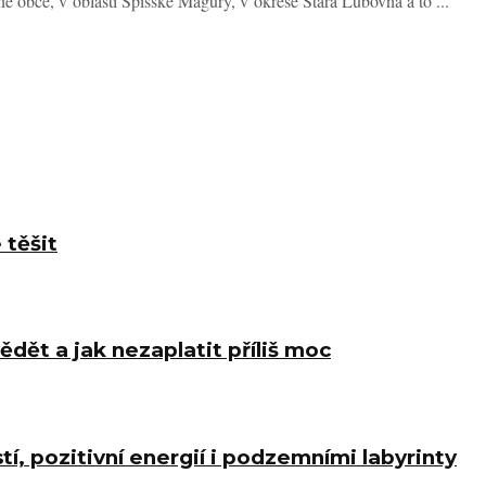
é obce, v oblasti Spišské Magury, v okrese Stará Ľubovňa a to ...
 těšit
ědět a jak nezaplatit příliš moc
í, pozitivní energií i podzemními labyrinty