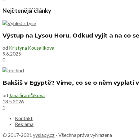
Nejčtenější články
Výstup na Lysou Horu. Odkud vyjít a na co se
od
Kristyna Kousalikova
9.6.2025
0
Bakšiš v Egyptě? Víme, co se o něm vyplatí v
od
Jana Šrámčíková
18.5.2026
1
Kontakt
Reklama
© 2017-2021
vyslapy.cz
- Všechna práva vyhrazena