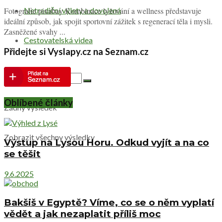
Netradiční výlety a dovolená
Fotografie pixabay Kombinace lyžování a wellness představuje
ideální způsob, jak spojit sportovní zážitek s regenerací těla i mysli.
Zasněžené svahy ...
Cestovatelská videa
Přidejte si Vyslapy.cz na Seznam.cz
Oblíbené články
Žádný výsledek
Zobrazit všechny výsledky
Výstup na Lysou Horu. Odkud vyjít a na co
se těšit
9.6.2025
Bakšiš v Egyptě? Víme, co se o něm vyplatí
vědět a jak nezaplatit příliš moc