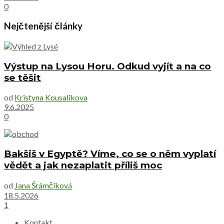
0
Nejčtenější články
Výstup na Lysou Horu. Odkud vyjít a na co
se těšit
od
Kristyna Kousalikova
9.6.2025
0
Bakšiš v Egyptě? Víme, co se o něm vyplatí
vědět a jak nezaplatit příliš moc
od
Jana Šrámčíková
18.5.2026
1
Kontakt