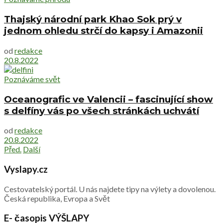
Thajský národní park Khao Sok prý v
jednom ohledu strčí do kapsy i Amazonii
od
redakce
20.8.2022
Poznáváme svět
Oceanografic ve Valencii – fascinující show
s delfíny vás po všech stránkách uchvátí
od
redakce
20.8.2022
Před.
Další
Vyslapy.cz
Cestovatelský portál. U nás najdete tipy na výlety a dovolenou.
Česká republika, Evropa a Svět
E- časopis VÝŠLAPY