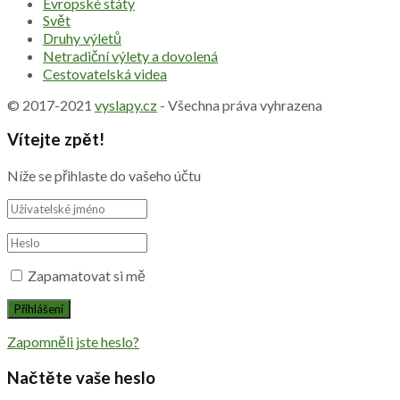
Evropské státy
Svět
Druhy výletů
Netradiční výlety a dovolená
Cestovatelská videa
© 2017-2021
vyslapy.cz
- Všechna práva vyhrazena
Vítejte zpět!
Níže se přihlaste do vašeho účtu
Zapamatovat si mě
Zapomněli jste heslo?
Načtěte vaše heslo