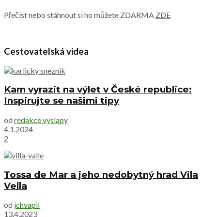
Přečíst nebo stáhnout si ho můžete ZDARMA
ZDE
Cestovatelská videa
Kam vyrazit na výlet v České republice:
Inspirujte se našimi tipy
od
redakce vyslapy
4.1.2024
2
Tossa de Mar a jeho nedobytný hrad Vila
Vella
od
jchvapil
13.4.2023