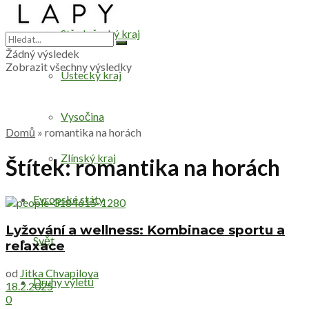
Středočeský kraj
Žádný výsledek
Zobrazit všechny výsledky
Ústecký kraj
Vysočina
Domů
»
romantika na horách
Zlínský kraj
Štítek:
romantika na horách
Evropské státy
Lyžování a wellness: Kombinace sportu a
Svět
relaxace
od
Jitka Chvapilova
Druhy výletů
18.2.2025
0