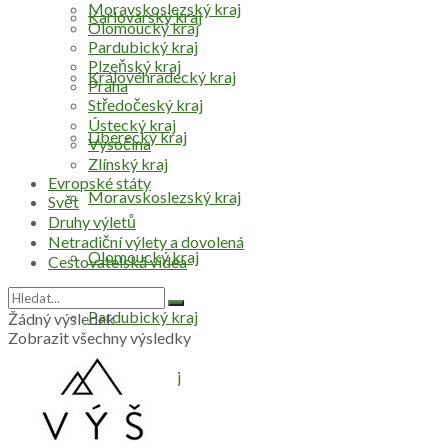
Moravskoslezský kraj
Karlovarský kraj
Olomoucký kraj
Pardubický kraj
Plzeňský kraj
Královéhradecký kraj
Praha
Středočeský kraj
Ústecký kraj
Liberecký kraj
Vysočina
Zlínský kraj
Evropské státy
Moravskoslezský kraj
Svět
Druhy výletů
Netradiční výlety a dovolená
Olomoucký kraj
Cestovatelská videa
Pardubický kraj
Žádný výsledek
Zobrazit všechny výsledky
Plzeňský kraj
Praha