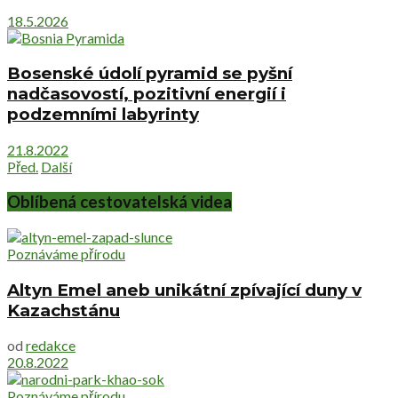
18.5.2026
Bosenské údolí pyramid se pyšní
nadčasovostí, pozitivní energií i
podzemními labyrinty
21.8.2022
Před.
Další
Oblíbená cestovatelská videa
Poznáváme přírodu
Altyn Emel aneb unikátní zpívající duny v
Kazachstánu
od
redakce
20.8.2022
Poznáváme přírodu