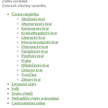
Žádný výsledek
Zobrazit všechny výsledky
Česká republika
Jihočeský kraj
Jihomoravský kraj
Karlovarský kraj
Královéhradecký kraj
Liberecký kraj
Moravskoslezský kraj
Olomoucký kraj
Pardubický kraj
Plzeňský kraj
Praha
Středočeský kraj
Ústecký kraj
Vysočina
Zlínský kraj
Evropské státy
Svět
Druhy výletů
Netradiční výlety a dovolená
Cestovatelská videa