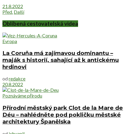
21.8.2022
Před.
Další
Oblíbená cestovatelská videa
Evropa
La Coruňa má zajímavou dominantu –
maják s historií, sahající až k antickému
hrdinovi
od
redakce
20.8.2022
Poznáváme přírodu
Přírodní městský park Clot de la Mare de
Déu – nahlédněte pod pokličku městské
architektury Španělska
od
jchvapil