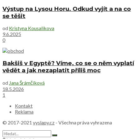
Výstup na Lysou Horu. Odkud vyjít a na co
se těšit
od
Kristyna Kousalikova
9.6.2025
0
Bakšiš v Egyptě? Víme, co se o něm vyplatí
vědět a jak nezaplatit příliš moc
od
Jana Šrámčíková
18.5.2026
1
Kontakt
Reklama
© 2017-2021
vyslapy.cz
- Všechna práva vyhrazena