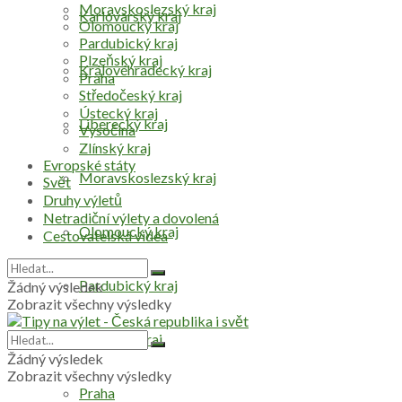
Moravskoslezský kraj
Karlovarský kraj
Olomoucký kraj
Pardubický kraj
Plzeňský kraj
Královéhradecký kraj
Praha
Středočeský kraj
Ústecký kraj
Liberecký kraj
Vysočina
Zlínský kraj
Evropské státy
Moravskoslezský kraj
Svět
Druhy výletů
Netradiční výlety a dovolená
Olomoucký kraj
Cestovatelská videa
Pardubický kraj
Žádný výsledek
Zobrazit všechny výsledky
Plzeňský kraj
Žádný výsledek
Zobrazit všechny výsledky
Praha