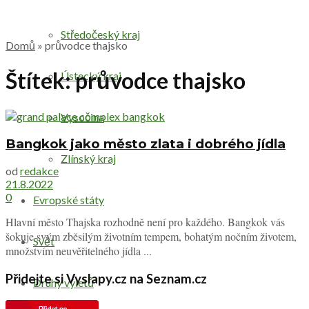
Středočeský kraj
Domů
»
průvodce thajsko
Štítek:
průvodce thajsko
Ústecký kraj
Vysočina
Bangkok jako město zlata i dobrého jídla
Zlínský kraj
od
redakce
21.8.2022
0
Evropské státy
Hlavní město Thajska rozhodně není pro každého. Bangkok vás
šokuje svým zběsilým životním tempem, bohatým nočním životem,
Svět
množstvím neuvěřitelného jídla ...
Přidejte si Vyslapy.cz na Seznam.cz
Druhy výletů