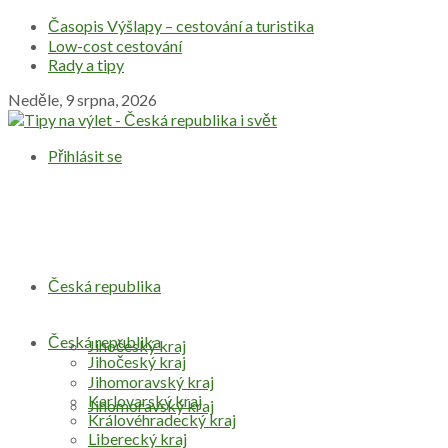
Časopis Výšlapy – cestování a turistika
Low-cost cestování
Rady a tipy
Neděle, 9 srpna, 2026
Přihlásit se
Česká republika
Česká republika
Jihočeský kraj
Jihočeský kraj
Jihomoravský kraj
Karlovarský kraj
Jihomoravský kraj
Královéhradecký kraj
Liberecký kraj