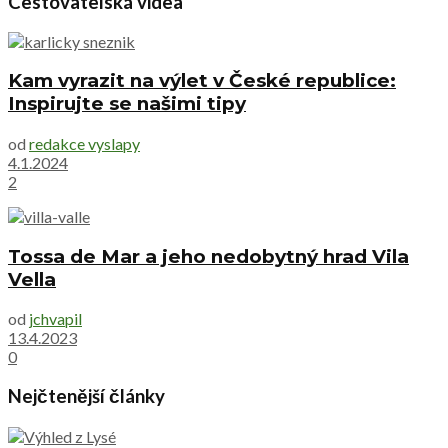
Cestovatelská videa
Kam vyrazit na výlet v České republice:
Inspirujte se našimi tipy
od
redakce vyslapy
4.1.2024
2
Tossa de Mar a jeho nedobytný hrad Vila
Vella
od
jchvapil
13.4.2023
0
Nejčtenější články