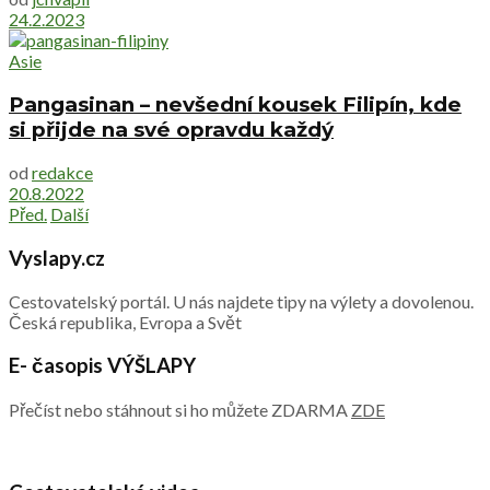
24.2.2023
Asie
Pangasinan – nevšední kousek Filipín, kde
si přijde na své opravdu každý
od
redakce
20.8.2022
Před.
Další
Vyslapy.cz
Cestovatelský portál. U nás najdete tipy na výlety a dovolenou.
Česká republika, Evropa a Svět
E- časopis VÝŠLAPY
Přečíst nebo stáhnout si ho můžete ZDARMA
ZDE