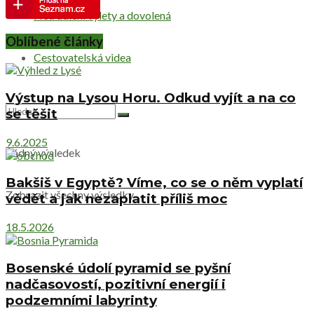
Netradiční výlety a dovolená
Oblíbené články
Cestovatelská videa
Výstup na Lysou Horu. Odkud vyjít a na co
se těšit
9.6.2025
Žádný výsledek
Bakšiš v Egyptě? Víme, co se o něm vyplatí
Zobrazit všechny výsledky
vědět a jak nezaplatit příliš moc
18.5.2026
Bosenské údolí pyramid se pyšní
nadčasovostí, pozitivní energií i
podzemními labyrinty