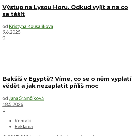
Výstup na Lysou Horu. Odkud vyjít a na co
se těšit
od
Kristyna Kousalikova
9.6.2025
0
Bakšiš v Egyptě? Víme, co se o něm vyplatí
vědět a jak nezaplatit příliš moc
od
Jana Šrámčíková
18.5.2026
1
Kontakt
Reklama