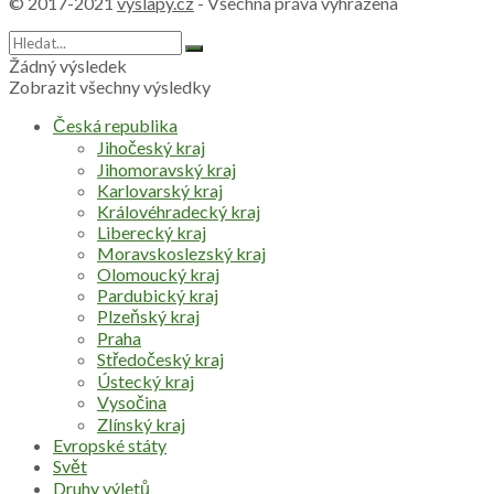
© 2017-2021
vyslapy.cz
- Všechna práva vyhrazena
Žádný výsledek
Zobrazit všechny výsledky
Česká republika
Jihočeský kraj
Jihomoravský kraj
Karlovarský kraj
Královéhradecký kraj
Liberecký kraj
Moravskoslezský kraj
Olomoucký kraj
Pardubický kraj
Plzeňský kraj
Praha
Středočeský kraj
Ústecký kraj
Vysočina
Zlínský kraj
Evropské státy
Svět
Druhy výletů