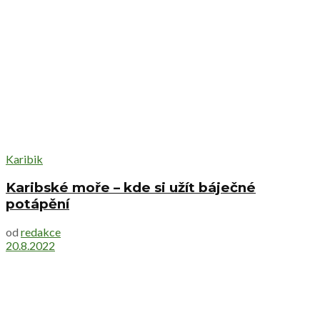
Karibik
Karibské moře – kde si užít báječné
potápění
od
redakce
20.8.2022