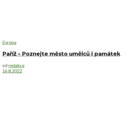
Evropa
Paříž – Poznejte město umělců i památek
od
redakce
16.8.2022