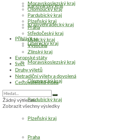
Moravskoslezský kraj
Karlovarský kraj
Olomoucký kraj
Pardubický kraj
Plzeňský kraj
Královéhradecký kraj
Praha
Středočeský kraj
Přihlásit se
Ústecký kraj
Liberecký kraj
Vysočina
Zlínský kraj
Evropské státy
Moravskoslezský kraj
Svět
Druhy výletů
Netradiční výlety a dovolená
Olomoucký kraj
Cestovatelská videa
Pardubický kraj
Žádný výsledek
Zobrazit všechny výsledky
Plzeňský kraj
Praha