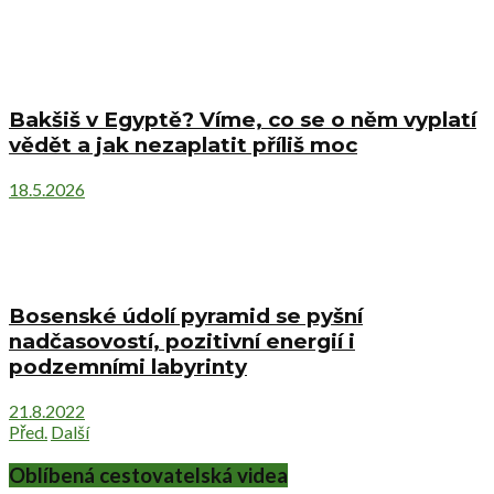
Bakšiš v Egyptě? Víme, co se o něm vyplatí
vědět a jak nezaplatit příliš moc
18.5.2026
Bosenské údolí pyramid se pyšní
nadčasovostí, pozitivní energií i
podzemními labyrinty
21.8.2022
Před.
Další
Oblíbená cestovatelská videa