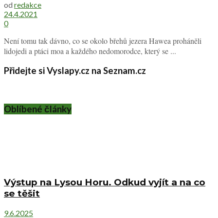
od
redakce
24.4.2021
0
Není tomu tak dávno, co se okolo břehů jezera Hawea proháněli
lidojedi a ptáci moa a každého nedomorodce, který se ...
Přidejte si Vyslapy.cz na Seznam.cz
Oblíbené články
Výstup na Lysou Horu. Odkud vyjít a na co
se těšit
9.6.2025