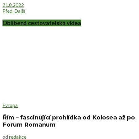
21.8.2022
Před.
Další
Oblíbená cestovatelská videa
Evropa
Řím – fascinující prohlídka od Kolosea až po
Forum Romanum
od
redakce