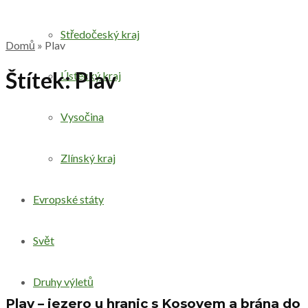
Středočeský kraj
Domů
»
Plav
Štítek:
Plav
Ústecký kraj
Vysočina
Zlínský kraj
Evropské státy
Svět
Druhy výletů
Plav – jezero u hranic s Kosovem a brána do