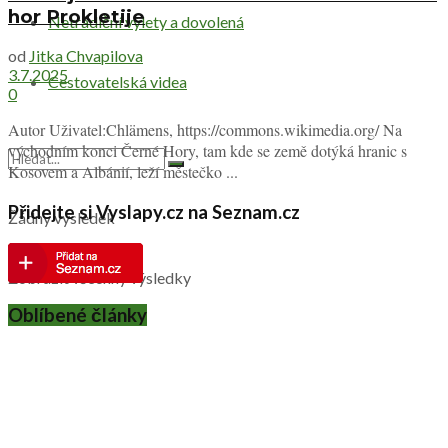
hor Prokletije
Netradiční výlety a dovolená
od
Jitka Chvapilova
3.7.2025
Cestovatelská videa
0
Autor Uživatel:Chlämens, https://commons.wikimedia.org/ Na
východním konci Černé Hory, tam kde se země dotýká hranic s
Kosovem a Albánií, leží městečko ...
Přidejte si Vyslapy.cz na Seznam.cz
Žádný výsledek
Zobrazit všechny výsledky
Oblíbené články