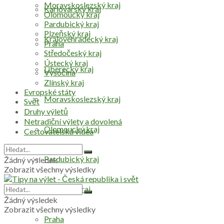
Moravskoslezský kraj
Karlovarský kraj
Olomoucký kraj
Pardubický kraj
Plzeňský kraj
Královéhradecký kraj
Praha
Středočeský kraj
Ústecký kraj
Liberecký kraj
Vysočina
Zlínský kraj
Evropské státy
Moravskoslezský kraj
Svět
Druhy výletů
Netradiční výlety a dovolená
Olomoucký kraj
Cestovatelská videa
Pardubický kraj
Žádný výsledek
Zobrazit všechny výsledky
Plzeňský kraj
Žádný výsledek
Zobrazit všechny výsledky
Praha