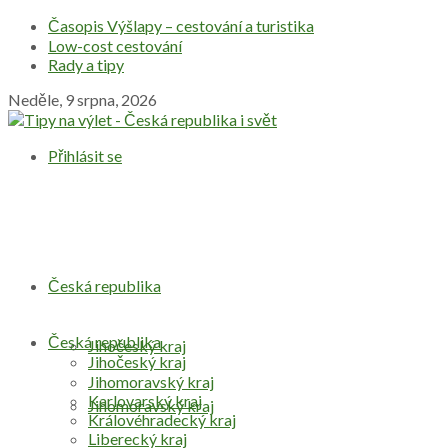
Časopis Výšlapy – cestování a turistika
Low-cost cestování
Rady a tipy
Neděle, 9 srpna, 2026
Přihlásit se
Česká republika
Česká republika
Jihočeský kraj
Jihočeský kraj
Jihomoravský kraj
Karlovarský kraj
Jihomoravský kraj
Královéhradecký kraj
Liberecký kraj