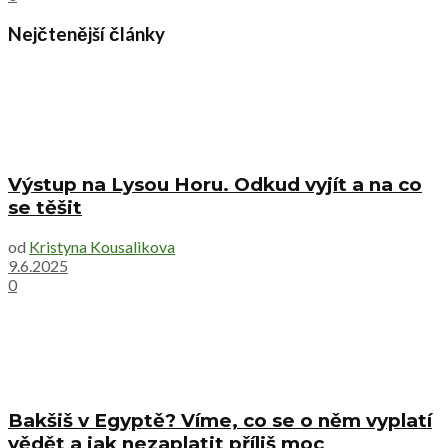
Nejčtenější články
Výstup na Lysou Horu. Odkud vyjít a na co
se těšit
od
Kristyna Kousalikova
9.6.2025
0
Bakšiš v Egyptě? Víme, co se o něm vyplatí
vědět a jak nezaplatit příliš moc