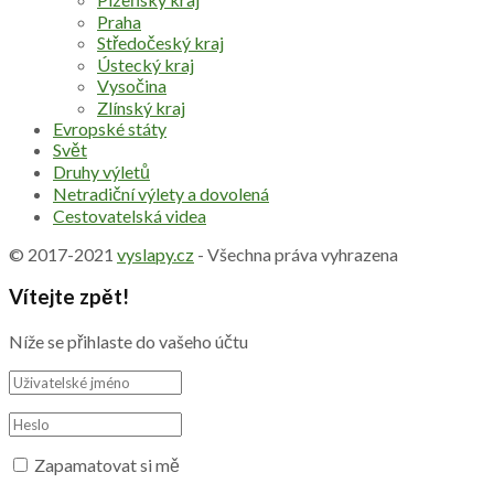
Praha
Středočeský kraj
Ústecký kraj
Vysočina
Zlínský kraj
Evropské státy
Svět
Druhy výletů
Netradiční výlety a dovolená
Cestovatelská videa
© 2017-2021
vyslapy.cz
- Všechna práva vyhrazena
Vítejte zpět!
Níže se přihlaste do vašeho účtu
Zapamatovat si mě