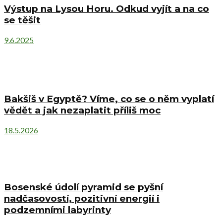
Výstup na Lysou Horu. Odkud vyjít a na co
se těšit
9.6.2025
Bakšiš v Egyptě? Víme, co se o něm vyplatí
vědět a jak nezaplatit příliš moc
18.5.2026
Bosenské údolí pyramid se pyšní
nadčasovostí, pozitivní energií i
podzemními labyrinty