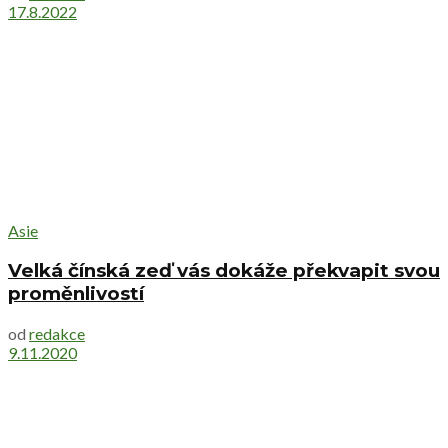
17.8.2022
Asie
Velká čínská zeď vás dokáže překvapit svou
proměnlivostí
od
redakce
9.11.2020