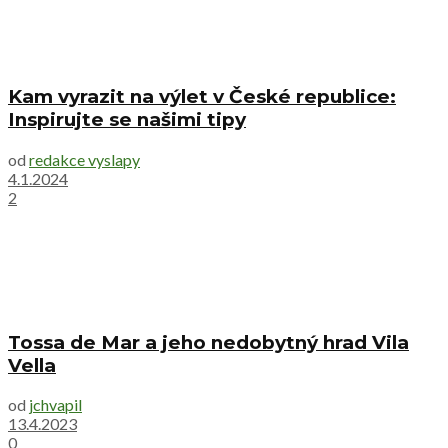
Kam vyrazit na výlet v České republice:
Inspirujte se našimi tipy
od
redakce vyslapy
4.1.2024
2
Tossa de Mar a jeho nedobytný hrad Vila
Vella
od
jchvapil
13.4.2023
0