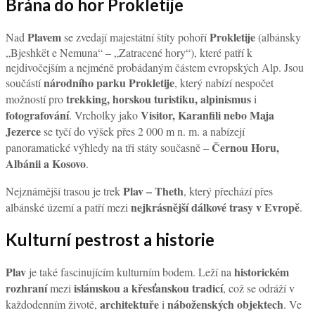
Brána do hor Prokletije
Plavem
Prokletije
Nad
se zvedají majestátní štíty pohoří
(albánsky
„Bjeshkët e Nemuna“ – „Zatracené hory“), které patří k
nejdivočejším a nejméně probádaným částem evropských Alp. Jsou
národního parku Prokletije
součástí
, který nabízí nespočet
trekking, horskou turistiku, alpinismus
možností pro
i
fotografování
Visitor, Karanfili nebo Maja
. Vrcholky jako
Jezerce
se tyčí do výšek přes 2 000 m n. m. a nabízejí
Černou Horu,
panoramatické výhledy na tři státy současně –
Albánii a Kosovo
.
Plav – Theth
Nejznámější trasou je trek
, který přechází přes
nejkrásnější dálkové trasy v Evropě
albánské území a patří mezi
.
Kulturní pestrost a historie
Plav
historickém
je také fascinujícím kulturním bodem. Leží na
rozhraní
islámskou a křesťanskou tradicí
mezi
, což se odráží v
architektuře
náboženských objektech
každodenním životě,
i
. Ve