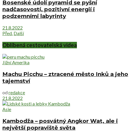
Bosenské údolí pyramid se pyšní
nadčasovostí, pozitivní energií i
podzemními labyrinty
21.8.2022
Před.
Další
Oblíbená cestovatelská videa
Jižní Amerika
Machu Picchu – ztracené město Inků a jeho
tajemství
od
redakce
21.8.2022
Asie
Kambodža – posvátný Angkor Wat, ale i
největší popraviště světa