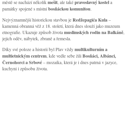
mešit
pravoslavný kostel
městě se nachází několik
, ale také
a
bosňáckou komunitou
památky spojené s místní
.
Redžepagića Kula
Nejvýznamnější historickou stavbou je
–
kamenná obranná věž z 18. století, která dnes slouží jako muzeum
muslimských rodin na Balkáně
etnografie. Ukazuje způsob života
,
jejich oděv, nábytek, zbraně a řemesla.
multikulturním a
Díky své poloze a historii byl Plav vždy
multietnickým centrem
Bosňáci, Albánci,
, kde vedle sebe žili
Černohorci a Srbové
– mozaika, která je i dnes patrná v jazyce,
kuchyni i způsobu života.