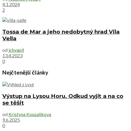
4.1.2024
2
Tossa de Mar a jeho nedobytný hrad Vila
Vella
od
jchvapil
13.4.2023
0
Nejčtenější články
Výstup na Lysou Horu. Odkud vyjít a na co
se těšit
od
Kristyna Kousalikova
9.6.2025
0