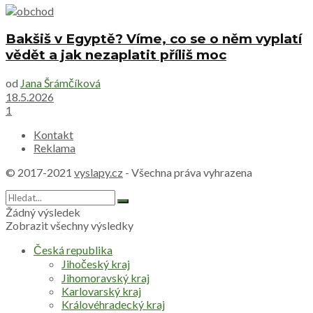
Bakšiš v Egyptě? Víme, co se o něm vyplatí
vědět a jak nezaplatit příliš moc
od
Jana Šrámčíková
18.5.2026
1
Kontakt
Reklama
© 2017-2021
vyslapy.cz
- Všechna práva vyhrazena
Žádný výsledek
Zobrazit všechny výsledky
Česká republika
Jihočeský kraj
Jihomoravský kraj
Karlovarský kraj
Královéhradecký kraj