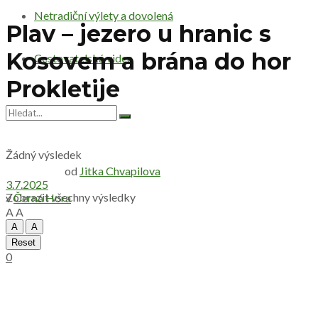
Netradiční výlety a dovolená
Plav – jezero u hranic s
Kosovem a brána do hor
Cestovatelská videa
Prokletije
Žádný výsledek
od
Jitka Chvapilova
3.7.2025
Zobrazit všechny výsledky
v
Černá Hora
A
A
A
A
Reset
0