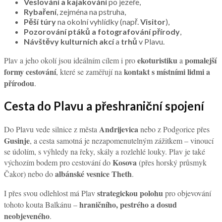
Veslování a kajakování
po jezeře,
Rybaření
, zejména na pstruha,
Pěší túry
na okolní vyhlídky (např.
Visitor
),
Pozorování ptáků a fotografování přírody
,
Návštěvy kulturních akcí
a
trhů
v Plavu.
ekoturistiku
pomalejší
Plav a jeho okolí jsou ideálním cílem i pro
a
formy cestování
kontakt s místními lidmi a
, které se zaměřují na
přírodou
.
Cesta do Plavu a přeshraniční spojení
Andrijevica
Do Plavu vede silnice z města
nebo z Podgorice přes
Gusinje
, a cesta samotná je nezapomenutelným zážitkem – vinoucí
se údolím, s výhledy na řeky, skály a rozlehlé louky. Plav je také
Kosova
výchozím bodem pro cestování do
(přes horský průsmyk
albánské vesnice Theth
Čakor) nebo do
.
strategickou polohu
I přes svou odlehlost má Plav
pro objevování
hraničního, pestrého a dosud
tohoto kouta Balkánu –
neobjeveného
.