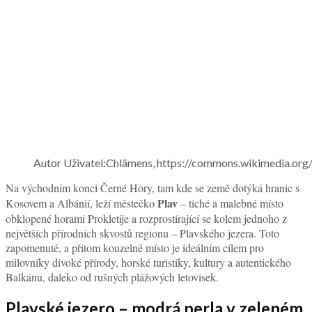
Autor Uživatel:Chlämens, https://commons.wikimedia.org
Na východním konci Černé Hory, tam kde se země dotýká hranic s
Plav
Kosovem a Albánií, leží městečko
– tiché a malebné místo
obklopené horami Prokletije a rozprostírající se kolem jednoho z
největších přírodních skvostů regionu – Plavského jezera. Toto
zapomenuté, a přitom kouzelné místo je ideálním cílem pro
milovníky divoké přírody, horské turistiky, kultury a autentického
Balkánu, daleko od rušných plážových letovisek.
Plavské jezero – modrá perla v zeleném