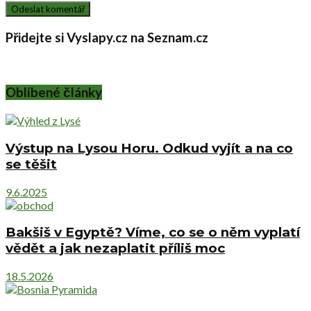
Přidejte si Vyslapy.cz na Seznam.cz
Oblíbené články
Výstup na Lysou Horu. Odkud vyjít a na co
se těšit
9.6.2025
Bakšiš v Egyptě? Víme, co se o něm vyplatí
vědět a jak nezaplatit příliš moc
18.5.2026