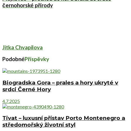
černohorské přírody
Jitka Chvapilova
Podobné
Příspěvky
Biogradska Gora – prales a hory ukryté v
srdci Černé Hory
4.7.2025
Tivat – luxusní přístav Porto Montenegro a
středomořský životní styl