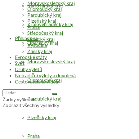
Moravskoslezský kraj
Karlovarský kraj
Olomoucký kraj
Pardubický kraj
Plzeňský kraj
Královéhradecký kraj
Praha
Středočeský kraj
Přihlásit se
Ústecký kraj
Liberecký kraj
Vysočina
Zlínský kraj
Evropské státy
Moravskoslezský kraj
Svět
Druhy výletů
Netradiční výlety a dovolená
Olomoucký kraj
Cestovatelská videa
Pardubický kraj
Žádný výsledek
Zobrazit všechny výsledky
Plzeňský kraj
Praha