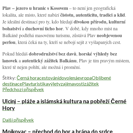
Plav – jezero u hranic s Kosovem
– to není jen geografická
čistotu, autenticitu, tradici a klid
lokalita, ale místo, které nabízí
.
divokou přírodu, kulturní
Je ideální destinací pro ty, kdo hledají
bohatství
duchovní ticho hor
a
. V době, kdy mnoho míst na
neobjevenou
Balkáně podléhá masovému turismu, zůstává Plav
perlou
, která čeká na ty, kteří se nebojí sejít z vyšlapaných cest.
dobrodružství bez davů
horské výhledy bez
Pokud hledáš
,
lanovek
autentický zážitek Balkánu
a
, Plav je tím pravým místem,
které tě nejen pohltí, ale možná i promění.
Štítky:
Černá hora
cestování
dovolená
evropa
Oblíbené
destinace
Plav
turistika
výlety
zajímavosti
zážitek
Předchozí příspěvek
Ulcinj – pláže a islámská kultura na pobřeží Černé
Hory
Další příspěvek
Mojkovac – přechod do hor a brána do srdce