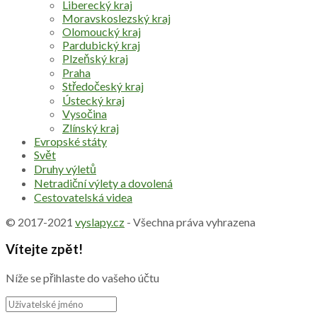
Liberecký kraj
Moravskoslezský kraj
Olomoucký kraj
Pardubický kraj
Plzeňský kraj
Praha
Středočeský kraj
Ústecký kraj
Vysočina
Zlínský kraj
Evropské státy
Svět
Druhy výletů
Netradiční výlety a dovolená
Cestovatelská videa
© 2017-2021
vyslapy.cz
- Všechna práva vyhrazena
Vítejte zpět!
Níže se přihlaste do vašeho účtu