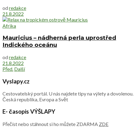
od
redakce
21.8.2022
Afrika
Mauricius – nádherná perla uprostřed
Indického oceánu
od
redakce
21.8.2022
Před.
Další
Vyslapy.cz
Cestovatelský portál. U nás najdete tipy na výlety a dovolenou.
Česká republika, Evropa a Svět
E- časopis VÝŠLAPY
Přečíst nebo stáhnout si ho můžete ZDARMA
ZDE