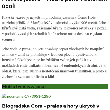
údolí
Plavské jezero
je největším přírodním jezerem v Černé Hoře
(rozloha přibližně 2 km²) a leží v nadmořské výšce 906 metrů. Jeho
křišťálově čistá voda
rašelinné břehy
plovoucí ostrůvky
,
,
a pozadí
rajskou
v podobě vysokých vrcholků činí z tohoto místa doslova
scenérii
.
pitná
koupání
Jeho voda je
, a v létě dosahuje teplot vhodných ke
,
zatímco v zimě se proměňuje v ledovou plochu využívanou k
bruslení
hnízdištěm vzácných ptáků
. Okolí jezera je
a v
unikátní flora
endemických druhů
mokřadech roste
, včetně
. Je to
nedotčená masovou turistikou
oblast, která ještě zůstává
, a proto si
autenticitu a klid
zachovala svou
.
Mohlo by Vás zajímat
Biogradska Gora – prales a hory ukryté v