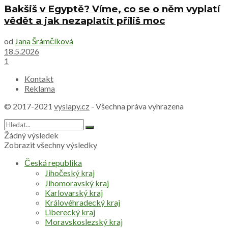
Bakšiš v Egyptě? Víme, co se o něm vyplatí
vědět a jak nezaplatit příliš moc
od
Jana Šrámčíková
18.5.2026
1
Kontakt
Reklama
© 2017-2021
vyslapy.cz
- Všechna práva vyhrazena
Žádný výsledek
Zobrazit všechny výsledky
Česká republika
Jihočeský kraj
Jihomoravský kraj
Karlovarský kraj
Královéhradecký kraj
Liberecký kraj
Moravskoslezský kraj