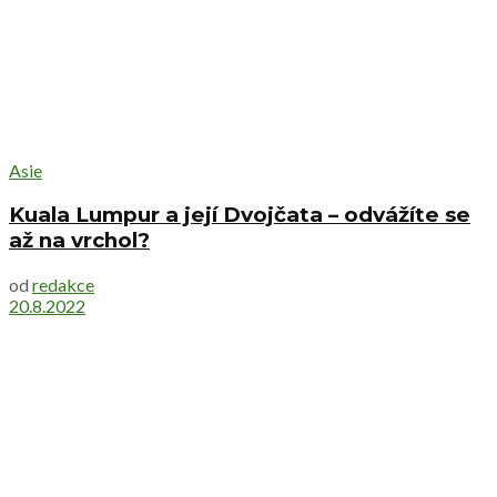
Asie
Kuala Lumpur a její Dvojčata – odvážíte se
až na vrchol?
od
redakce
20.8.2022