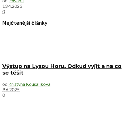
od
jchvapil
13.4.2023
0
Nejčtenější články
Výstup na Lysou Horu. Odkud vyjít a na co
se těšit
od
Kristyna Kousalikova
9.6.2025
0