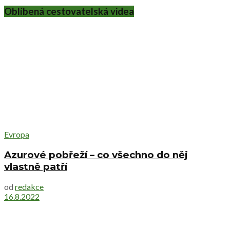
Oblíbená cestovatelská videa
Evropa
Azurové pobřeží – co všechno do něj
vlastně patří
od
redakce
16.8.2022