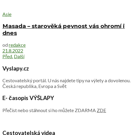
Asie
Masada – starověká pevnost vás ohromí i
dnes
od
redakce
21.8.2022
Před.
Další
Vyslapy.cz
Cestovatelský portál. U nás najdete tipy na výlety a dovolenou.
Česká republika, Evropa a Svět
E- časopis VÝŠLAPY
Přečíst nebo stáhnout si ho můžete ZDARMA
ZDE
Cestovatelská videa