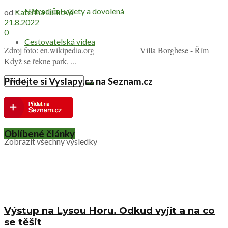
Netradiční výlety a dovolená
od
Kateřina Lulková
21.8.2022
0
Cestovatelská videa
Zdroj foto: en.wikipedia.org Villa Borghese - Řím
Když se řekne park, ...
Přidejte si Vyslapy.cz na Seznam.cz
Žádný výsledek
Oblíbené články
Zobrazit všechny výsledky
Výstup na Lysou Horu. Odkud vyjít a na co
se těšit