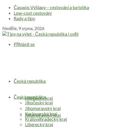
Časopis Výšlapy – cestování a turistika
Low-cost cestování
Rady a tipy
Neděle, 9 srpna, 2026
Přihlásit se
Česká republika
Česká republika
Jihočeský kraj
Jihočeský kraj
Jihomoravský kraj
Karlovarský kraj
Jihomoravský kraj
Královéhradecký kraj
Liberecký kraj