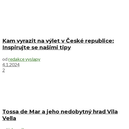
Kam vyrazit na výlet v České republice:
Inspirujte se našimi tipy
od
redakce vyslapy
4.1.2024
2
Tossa de Mar a jeho nedobytný hrad Vila
Vella