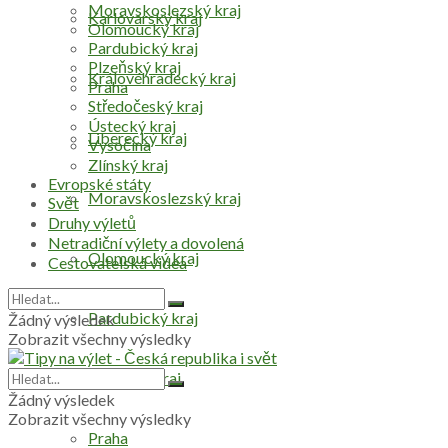
Moravskoslezský kraj
Karlovarský kraj
Olomoucký kraj
Pardubický kraj
Plzeňský kraj
Královéhradecký kraj
Praha
Středočeský kraj
Ústecký kraj
Liberecký kraj
Vysočina
Zlínský kraj
Evropské státy
Moravskoslezský kraj
Svět
Druhy výletů
Netradiční výlety a dovolená
Olomoucký kraj
Cestovatelská videa
Pardubický kraj
Žádný výsledek
Zobrazit všechny výsledky
Plzeňský kraj
Žádný výsledek
Zobrazit všechny výsledky
Praha