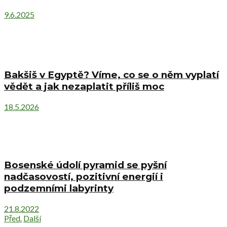
9.6.2025
Bakšiš v Egyptě? Víme, co se o něm vyplatí
vědět a jak nezaplatit příliš moc
18.5.2026
Bosenské údolí pyramid se pyšní
nadčasovostí, pozitivní energií i
podzemními labyrinty
21.8.2022
Před.
Další