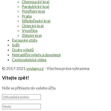
Olomoucký kraj
Pardubický kraj
Plzeňský kraj
Praha
Středočeský kraj
Ústecký kraj
Vysočina
Zlínský kraj
Evropské státy
Svět
Druhy výletů
Netradiční výlety a dovolená
Cestovatelská videa
© 2017-2021
vyslapy.cz
- Všechna práva vyhrazena
Vítejte zpět!
Níže se přihlaste do vašeho účtu