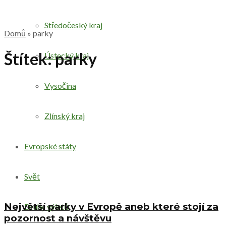
Středočeský kraj
Domů
»
parky
Štítek:
parky
Ústecký kraj
Vysočina
Zlínský kraj
Evropské státy
Svět
Největší parky v Evropě aneb které stojí za
Druhy výletů
pozornost a návštěvu