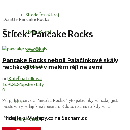
Středočeský kraj
Domů
»
Pancake Rocks
Štítek:
Pancake Rocks
Ústecký kraj
Vysočina
Pancake Rocks neboli Palačinkové skály
nacházející se v malém ráji na zemi
Zlínský kraj
od
Kateřina Lulková
Evropské státy
16.4.2021
0
Zdroj foto: envato Pancake Rocks: Tyto palačinky se nedají jíst,
Svět
přestože vypadají k nakousnutí. Kde se nachází a kdy se ...
Přidejte si Vyslapy.cz na Seznam.cz
Druhy výletů