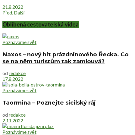
21.8.2022
Před.
Další
Oblíbená cestovatelská videa
Poznáváme svět
Naxos – nový hit prázdninového Řecka. Co
se na něm turistům tak zamlouvá?
od
redakce
17.8.2022
Poznáváme svět
Taormina – Poznejte sicilský ráj
od
redakce
2.11.2022
Poznáváme svět