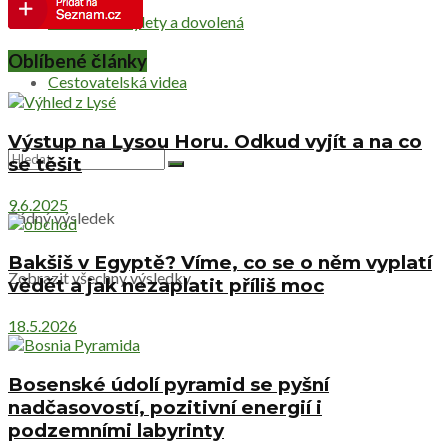
Netradiční výlety a dovolená
Oblíbené články
Cestovatelská videa
Výstup na Lysou Horu. Odkud vyjít a na co
se těšit
9.6.2025
Žádný výsledek
Bakšiš v Egyptě? Víme, co se o něm vyplatí
Zobrazit všechny výsledky
vědět a jak nezaplatit příliš moc
18.5.2026
Bosenské údolí pyramid se pyšní
nadčasovostí, pozitivní energií i
podzemními labyrinty