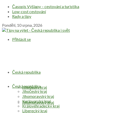
Časopis Výšlapy – cestování a turistika
Low-cost cestování
Rady a tipy
Pondělí, 10 srpna, 2026
Přihlásit se
Česká republika
Česká republika
Jihočeský kraj
Jihočeský kraj
Jihomoravský kraj
Karlovarský kraj
Jihomoravský kraj
Královéhradecký kraj
Liberecký kraj