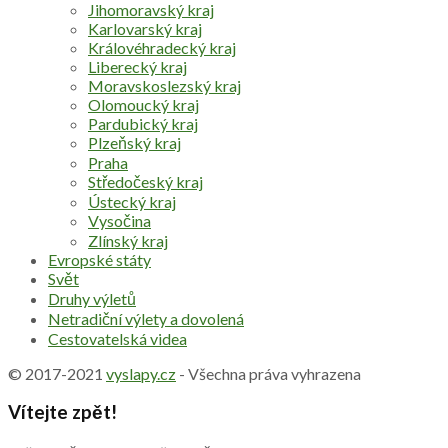
Jihomoravský kraj
Karlovarský kraj
Královéhradecký kraj
Liberecký kraj
Moravskoslezský kraj
Olomoucký kraj
Pardubický kraj
Plzeňský kraj
Praha
Středočeský kraj
Ústecký kraj
Vysočina
Zlínský kraj
Evropské státy
Svět
Druhy výletů
Netradiční výlety a dovolená
Cestovatelská videa
© 2017-2021
vyslapy.cz
- Všechna práva vyhrazena
Vítejte zpět!