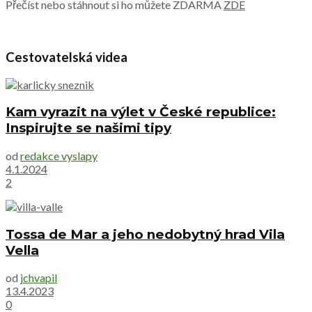
Přečíst nebo stáhnout si ho můžete ZDARMA
ZDE
Cestovatelská videa
Kam vyrazit na výlet v České republice:
Inspirujte se našimi tipy
od
redakce vyslapy
4.1.2024
2
Tossa de Mar a jeho nedobytný hrad Vila
Vella
od
jchvapil
13.4.2023
0