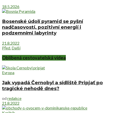
18.5.2026
Bosenské údolí pyramid se pyšní
nadčasovostí, pozitivní energií i
podzemními labyrinty
21.8.2022
Před.
Další
Oblíbená cestovatelská videa
Evropa
Jak vypadá Černobyl a sídliště Pripjať po
tragické nehodě dnes?
od
redakce
21.8.2022
Karibik