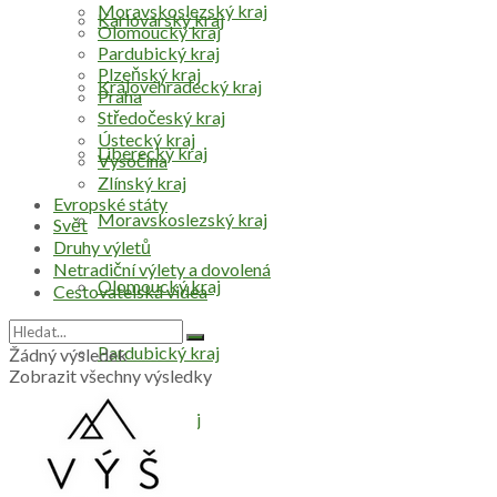
Moravskoslezský kraj
Karlovarský kraj
Olomoucký kraj
Pardubický kraj
Plzeňský kraj
Královéhradecký kraj
Praha
Středočeský kraj
Ústecký kraj
Liberecký kraj
Vysočina
Zlínský kraj
Evropské státy
Moravskoslezský kraj
Svět
Druhy výletů
Netradiční výlety a dovolená
Olomoucký kraj
Cestovatelská videa
Pardubický kraj
Žádný výsledek
Zobrazit všechny výsledky
Plzeňský kraj
Praha