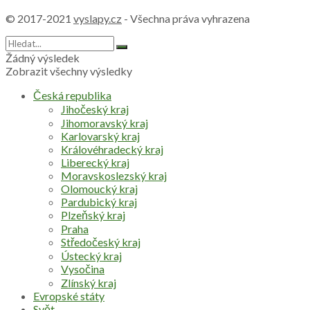
© 2017-2021
vyslapy.cz
- Všechna práva vyhrazena
Žádný výsledek
Zobrazit všechny výsledky
Česká republika
Jihočeský kraj
Jihomoravský kraj
Karlovarský kraj
Královéhradecký kraj
Liberecký kraj
Moravskoslezský kraj
Olomoucký kraj
Pardubický kraj
Plzeňský kraj
Praha
Středočeský kraj
Ústecký kraj
Vysočina
Zlínský kraj
Evropské státy
Svět