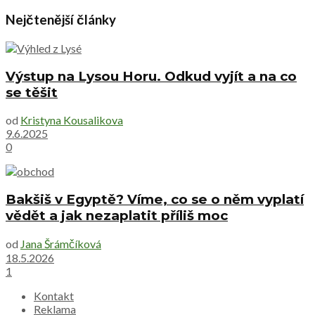
Nejčtenější články
Výstup na Lysou Horu. Odkud vyjít a na co
se těšit
od
Kristyna Kousalikova
9.6.2025
0
Bakšiš v Egyptě? Víme, co se o něm vyplatí
vědět a jak nezaplatit příliš moc
od
Jana Šrámčíková
18.5.2026
1
Kontakt
Reklama