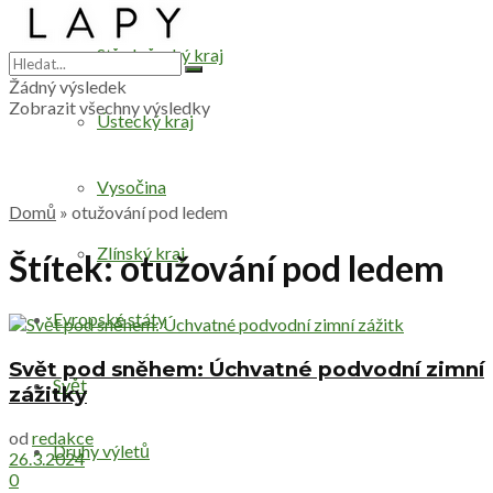
Středočeský kraj
Žádný výsledek
Zobrazit všechny výsledky
Ústecký kraj
Vysočina
Domů
»
otužování pod ledem
Zlínský kraj
Štítek:
otužování pod ledem
Evropské státy
Svět pod sněhem: Úchvatné podvodní zimní
Svět
zážitky
od
redakce
Druhy výletů
26.3.2024
0