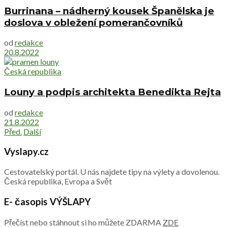
Burrinana – nádherný kousek Španělska je
doslova v obležení pomerančovníků
od
redakce
20.8.2022
Česká republika
Louny a podpis architekta Benedikta Rejta
od
redakce
21.8.2022
Před.
Další
Vyslapy.cz
Cestovatelský portál. U nás najdete tipy na výlety a dovolenou.
Česká republika, Evropa a Svět
E- časopis VÝŠLAPY
Přečíst nebo stáhnout si ho můžete ZDARMA
ZDE