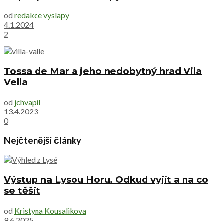
od
redakce vyslapy
4.1.2024
2
Tossa de Mar a jeho nedobytný hrad Vila
Vella
od
jchvapil
13.4.2023
0
Nejčtenější články
Výstup na Lysou Horu. Odkud vyjít a na co
se těšit
od
Kristyna Kousalikova
9.6.2025