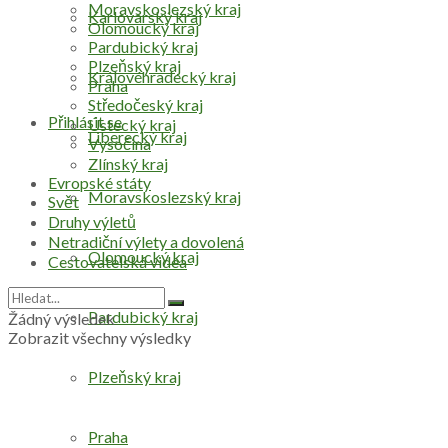
Moravskoslezský kraj
Karlovarský kraj
Olomoucký kraj
Pardubický kraj
Plzeňský kraj
Královéhradecký kraj
Praha
Středočeský kraj
Přihlásit se
Ústecký kraj
Liberecký kraj
Vysočina
Zlínský kraj
Evropské státy
Moravskoslezský kraj
Svět
Druhy výletů
Netradiční výlety a dovolená
Olomoucký kraj
Cestovatelská videa
Pardubický kraj
Žádný výsledek
Zobrazit všechny výsledky
Plzeňský kraj
Praha