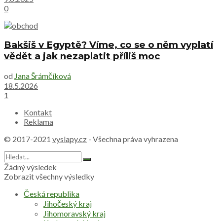
0
Bakšiš v Egyptě? Víme, co se o něm vyplatí
vědět a jak nezaplatit příliš moc
od
Jana Šrámčíková
18.5.2026
1
Kontakt
Reklama
© 2017-2021
vyslapy.cz
- Všechna práva vyhrazena
Žádný výsledek
Zobrazit všechny výsledky
Česká republika
Jihočeský kraj
Jihomoravský kraj