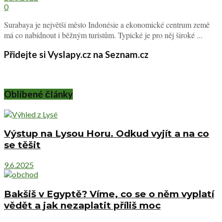
0
Surabaya je největší město Indonésie a ekonomické centrum země
má co nabídnout i běžným turistům. Typické je pro něj široké ...
Přidejte si Vyslapy.cz na Seznam.cz
Oblíbené články
Výstup na Lysou Horu. Odkud vyjít a na co
se těšit
9.6.2025
Bakšiš v Egyptě? Víme, co se o něm vyplatí
vědět a jak nezaplatit příliš moc