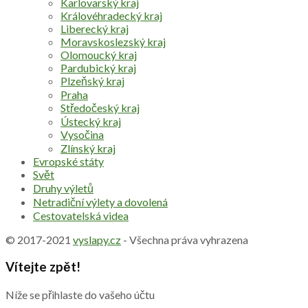
Karlovarský kraj
Královéhradecký kraj
Liberecký kraj
Moravskoslezský kraj
Olomoucký kraj
Pardubický kraj
Plzeňský kraj
Praha
Středočeský kraj
Ústecký kraj
Vysočina
Zlínský kraj
Evropské státy
Svět
Druhy výletů
Netradiční výlety a dovolená
Cestovatelská videa
© 2017-2021
vyslapy.cz
- Všechna práva vyhrazena
Vítejte zpět!
Níže se přihlaste do vašeho účtu