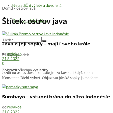
Netradiční výlety a dovolená
Domů
»
ostrov java
Štítek:
ostrov java
Cestovatelská videa
Jáva a její sopky – mají i svého krále
od
redakce
Žádný výsledek
21.8.2022
0
Zobrazit všechny výsledky
Jezdit na ostrov Jáva nemusíte jen za kávou, i když k tomu
Konstantin Biebl vybízí. Objevovat jávské sopky je mnohem ...
Surabaya – vstupní brána do nitra Indonésie
od
redakce
21.8.2022