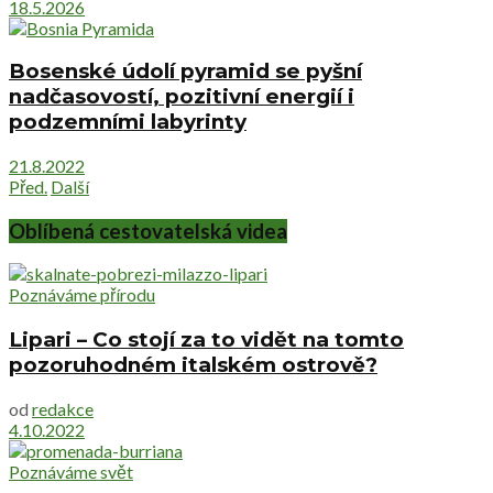
18.5.2026
Bosenské údolí pyramid se pyšní
nadčasovostí, pozitivní energií i
podzemními labyrinty
21.8.2022
Před.
Další
Oblíbená cestovatelská videa
Poznáváme přírodu
Lipari – Co stojí za to vidět na tomto
pozoruhodném italském ostrově?
od
redakce
4.10.2022
Poznáváme svět