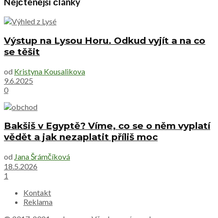
Nejčtenější články
Výstup na Lysou Horu. Odkud vyjít a na co
se těšit
od
Kristyna Kousalikova
9.6.2025
0
Bakšiš v Egyptě? Víme, co se o něm vyplatí
vědět a jak nezaplatit příliš moc
od
Jana Šrámčíková
18.5.2026
1
Kontakt
Reklama