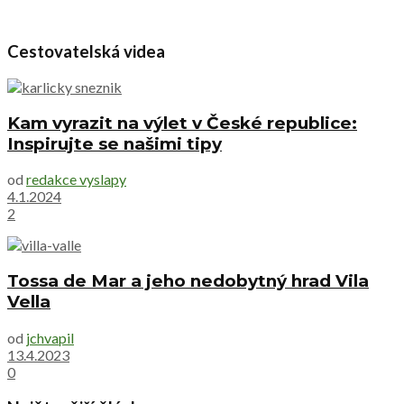
Cestovatelská videa
Kam vyrazit na výlet v České republice:
Inspirujte se našimi tipy
od
redakce vyslapy
4.1.2024
2
Tossa de Mar a jeho nedobytný hrad Vila
Vella
od
jchvapil
13.4.2023
0