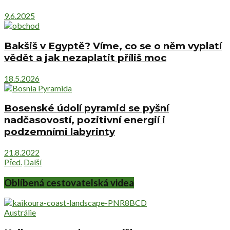
9.6.2025
Bakšiš v Egyptě? Víme, co se o něm vyplatí
vědět a jak nezaplatit příliš moc
18.5.2026
Bosenské údolí pyramid se pyšní
nadčasovostí, pozitivní energií i
podzemními labyrinty
21.8.2022
Před.
Další
Oblíbená cestovatelská videa
Austrálie