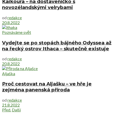
Kaikoura – na dostaveníčko s
novozélandskými velrybami
od
redakce
20.8.2022
Poznáváme svět
Vydejte se po stopách bájného Odyssea až
na řecký ostrov Ithaca – skutečně existuje
od
redakce
20.8.2022
Aljaška
Proč cestovat na Aljašku – ve hře je
zejména panenská příroda
od
redakce
21.8.2022
Před.
Další