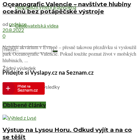
Oceanografic Valencie – navštivte hlubiny
Netradiční výlety a dovolená
oceánů bez potápěčské výstroje
od
redakce
Cestovatelská videa
20.8.2022
0
Největší akvárium v Evropě – přesně takovou přezdívku si vysloužil
park Oceanografic Valencie. Pokud toužíte poznat život v mořských
hlubinách, ...
Žádný výsledek
Přidejte si Vyslapy.cz na Seznam.cz
Zobrazit všechny výsledky
Oblíbené články
Výstup na Lysou Horu. Odkud vyjít a na co
se těšit