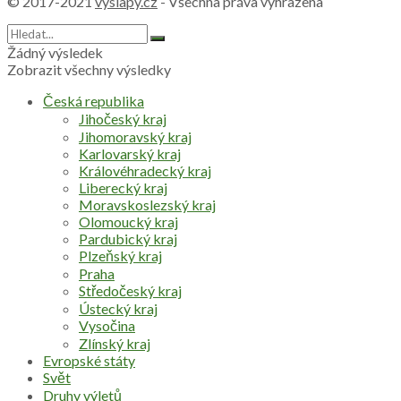
© 2017-2021
vyslapy.cz
- Všechna práva vyhrazena
Žádný výsledek
Zobrazit všechny výsledky
Česká republika
Jihočeský kraj
Jihomoravský kraj
Karlovarský kraj
Královéhradecký kraj
Liberecký kraj
Moravskoslezský kraj
Olomoucký kraj
Pardubický kraj
Plzeňský kraj
Praha
Středočeský kraj
Ústecký kraj
Vysočina
Zlínský kraj
Evropské státy
Svět
Druhy výletů