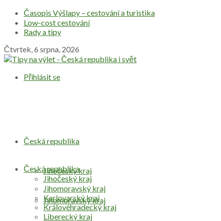
Časopis Výšlapy – cestování a turistika
Low-cost cestování
Rady a tipy
Čtvrtek, 6 srpna, 2026
Přihlásit se
Česká republika
Česká republika
Jihočeský kraj
Jihočeský kraj
Jihomoravský kraj
Karlovarský kraj
Jihomoravský kraj
Královéhradecký kraj
Liberecký kraj