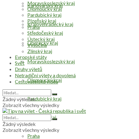
Moravskoslezský kraj
Karlovarský kraj
Olomoucký kraj
Pardubický kraj
Plzeňský kraj
Královéhradecký kraj
Praha
Středočeský kraj
Ústecký kraj
Liberecký kraj
Vysočina
Zlínský kraj
Evropské státy
Moravskoslezský kraj
Svět
Druhy výletů
Netradiční výlety a dovolená
Olomoucký kraj
Cestovatelská videa
Pardubický kraj
Žádný výsledek
Zobrazit všechny výsledky
Plzeňský kraj
Žádný výsledek
Zobrazit všechny výsledky
Praha