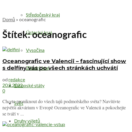
Středočeský kraj
Domů
»
oceanografic
Štítek:
oceanografic
Ústecký kraj
Vysočina
Oceanografic ve Valencii – fascinující show
s delfíny vás po všech stránkách uchvátí
Zlínský kraj
od
redakce
20.8.2022
Evropské státy
0
Chcete proniknout do všech tajů podmořského světa? Navštivte
Svět
největší akvárium v Evropě Oceanografic ve Valencii a pokochejte
se tváří v ...
Druhy výletů