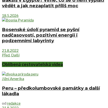
Bakšiš v Egyptě? Víme, co se o něm vyplatí
vědět a jak nezaplatit příliš moc
18.5.2026
Bosenské údolí pyramid se pyšní
nadčasovostí, pozitivní energií i
podzemními labyrinty
21.8.2022
Před.
Další
Oblíbená cestovatelská videa
Jižní Amerika
Peru – předkolumbovské památky a další
lákadla
od
redakce
21.8.2022