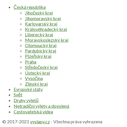
Česká republika
Jihočeský kraj
Jihomoravský kraj
Karlovarský kraj
Královéhradecký kraj
Liberecký kraj
Moravskoslezský kraj
Olomoucký kraj
Pardubický kraj
Plzeňský kraj
Praha
Středočeský kraj
Ústecký kraj
Vysočina
Zlínský kraj
Evropské státy
Svět
Druhy výletů
Netradiční výlety a dovolená
Cestovatelská videa
© 2017-2021
vyslapy.cz
- Všechna práva vyhrazena