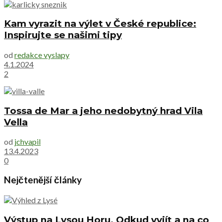
Kam vyrazit na výlet v České republice:
Inspirujte se našimi tipy
od
redakce vyslapy
4.1.2024
2
Tossa de Mar a jeho nedobytný hrad Vila
Vella
od
jchvapil
13.4.2023
0
Nejčtenější články
Výstup na Lysou Horu. Odkud vyjít a na co