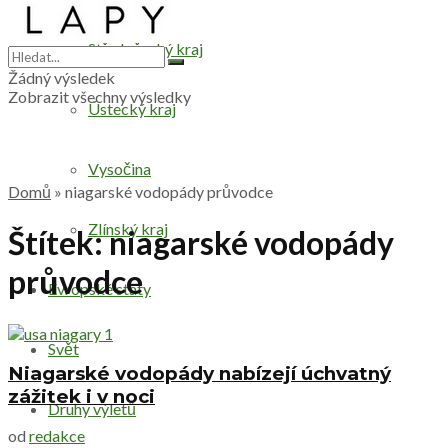
Středočeský kraj
Žádný výsledek
Zobrazit všechny výsledky
Ústecký kraj
Vysočina
Domů
»
niagarské vodopády průvodce
Zlínský kraj
Štítek:
niagarské vodopády
průvodce
Evropské státy
Svět
Niagarské vodopády nabízejí úchvatný
zážitek i v noci
Druhy výletů
od
redakce