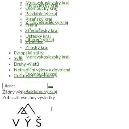
Moravskoslezský kraj
Karlovarský kraj
Olomoucký kraj
Pardubický kraj
Plzeňský kraj
Královéhradecký kraj
Praha
Středočeský kraj
Ústecký kraj
Liberecký kraj
Vysočina
Zlínský kraj
Evropské státy
Moravskoslezský kraj
Svět
Druhy výletů
Netradiční výlety a dovolená
Olomoucký kraj
Cestovatelská videa
Pardubický kraj
Žádný výsledek
Zobrazit všechny výsledky
Plzeňský kraj
Praha