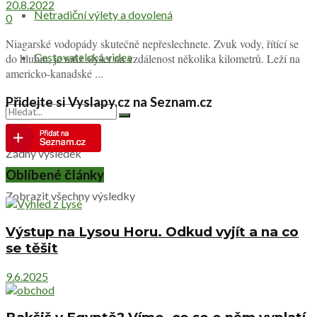
20.8.2022
Netradiční výlety a dovolená
0
Niagarské vodopády skutečně nepřeslechnete. Zvuk vody, řítící se
Cestovatelská videa
do hlubin, je totiž slyšet na vzdálenost několika kilometrů. Leží na
americko-kanadské ...
Přidejte si Vyslapy.cz na Seznam.cz
Žádný výsledek
Oblíbené články
Zobrazit všechny výsledky
Výstup na Lysou Horu. Odkud vyjít a na co
se těšit
9.6.2025