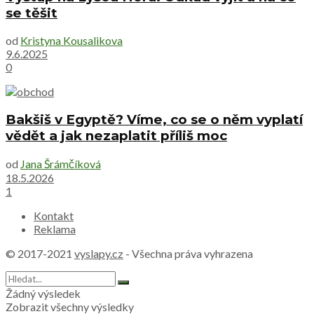
se těšit
od
Kristyna Kousalikova
9.6.2025
0
Bakšiš v Egyptě? Víme, co se o něm vyplatí
vědět a jak nezaplatit příliš moc
od
Jana Šrámčíková
18.5.2026
1
Kontakt
Reklama
© 2017-2021
vyslapy.cz
- Všechna práva vyhrazena
Žádný výsledek
Zobrazit všechny výsledky