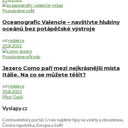
Poznáváme svět
Oceanografic Valencie – navštivte hlubiny
oceánů bez potápěčské výstroje
od
redakce
20.8.2022
Poznáváme přírodu
Jezero Como paří mezi nejkrásnější místa
Itálie. Na co se můžete těšit?
od
redakce
20.8.2022
Před.
Další
Vyslapy.cz
Cestovatelský portál. U nás najdete tipy na výlety a dovolenou.
Česká republika, Evropa a Svět