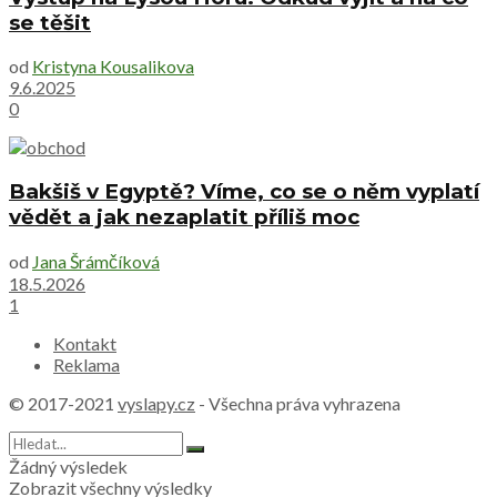
se těšit
od
Kristyna Kousalikova
9.6.2025
0
Bakšiš v Egyptě? Víme, co se o něm vyplatí
vědět a jak nezaplatit příliš moc
od
Jana Šrámčíková
18.5.2026
1
Kontakt
Reklama
© 2017-2021
vyslapy.cz
- Všechna práva vyhrazena
Žádný výsledek
Zobrazit všechny výsledky