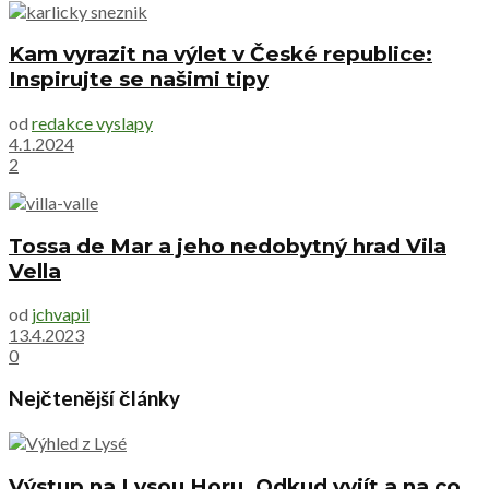
Kam vyrazit na výlet v České republice:
Inspirujte se našimi tipy
od
redakce vyslapy
4.1.2024
2
Tossa de Mar a jeho nedobytný hrad Vila
Vella
od
jchvapil
13.4.2023
0
Nejčtenější články
Výstup na Lysou Horu. Odkud vyjít a na co