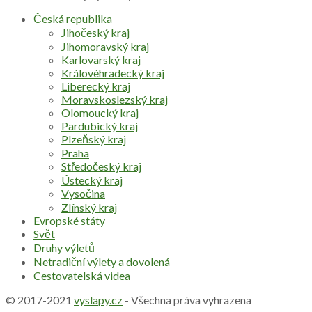
Česká republika
Jihočeský kraj
Jihomoravský kraj
Karlovarský kraj
Královéhradecký kraj
Liberecký kraj
Moravskoslezský kraj
Olomoucký kraj
Pardubický kraj
Plzeňský kraj
Praha
Středočeský kraj
Ústecký kraj
Vysočina
Zlínský kraj
Evropské státy
Svět
Druhy výletů
Netradiční výlety a dovolená
Cestovatelská videa
© 2017-2021
vyslapy.cz
- Všechna práva vyhrazena