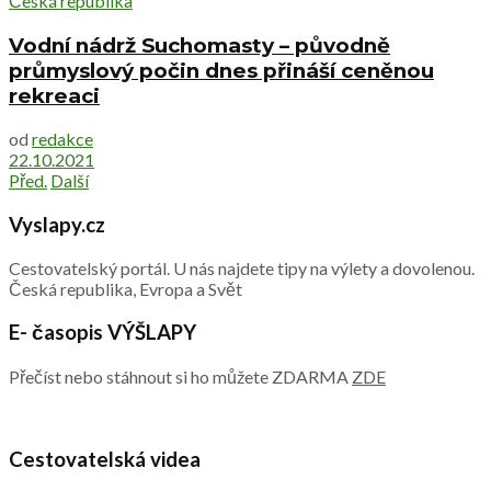
Česká republika
Vodní nádrž Suchomasty – původně
průmyslový počin dnes přináší ceněnou
rekreaci
od
redakce
22.10.2021
Před.
Další
Vyslapy.cz
Cestovatelský portál. U nás najdete tipy na výlety a dovolenou.
Česká republika, Evropa a Svět
E- časopis VÝŠLAPY
Přečíst nebo stáhnout si ho můžete ZDARMA
ZDE
Cestovatelská videa