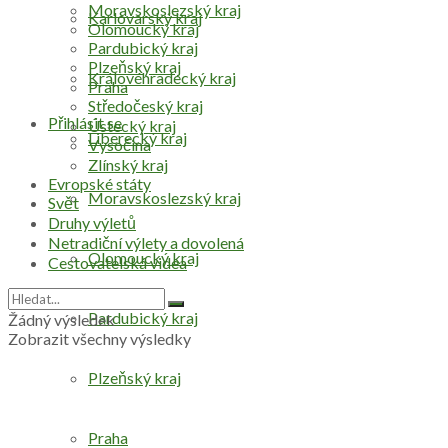
Moravskoslezský kraj
Karlovarský kraj
Olomoucký kraj
Pardubický kraj
Plzeňský kraj
Královéhradecký kraj
Praha
Středočeský kraj
Přihlásit se
Ústecký kraj
Liberecký kraj
Vysočina
Zlínský kraj
Evropské státy
Moravskoslezský kraj
Svět
Druhy výletů
Netradiční výlety a dovolená
Olomoucký kraj
Cestovatelská videa
Pardubický kraj
Žádný výsledek
Zobrazit všechny výsledky
Plzeňský kraj
Praha