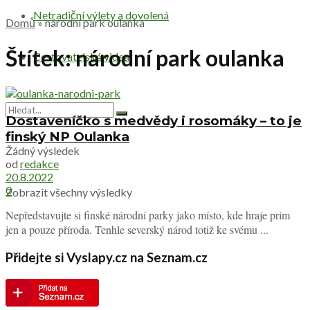
Netradiční výlety a dovolená
Domů
»
národní park oulanka
Štítek:
národní park oulanka
Cestovatelská videa
Dostaveníčko s medvědy i rosomáky – to je
finský NP Oulanka
Žádný výsledek
od
redakce
20.8.2022
0
Zobrazit všechny výsledky
Nepředstavujte si finské národní parky jako místo, kde hraje prim
jen a pouze příroda. Tenhle severský národ totiž ke svému ...
Přidejte si Vyslapy.cz na Seznam.cz