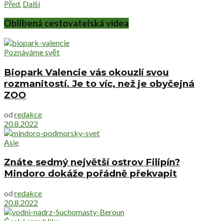
Před.
Další
Oblíbená cestovatelská videa
Poznáváme svět
Biopark Valencie vás okouzlí svou
rozmanitostí. Je to víc, než je obyčejná
ZOO
od
redakce
20.8.2022
Asie
Znáte sedmý největší ostrov Filipín?
Mindoro dokáže pořádně překvapit
od
redakce
20.8.2022