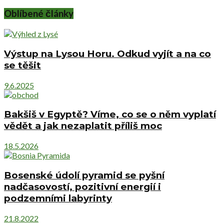
Oblíbené články
Výstup na Lysou Horu. Odkud vyjít a na co
se těšit
9.6.2025
Bakšiš v Egyptě? Víme, co se o něm vyplatí
vědět a jak nezaplatit příliš moc
18.5.2026
Bosenské údolí pyramid se pyšní
nadčasovostí, pozitivní energií i
podzemními labyrinty
21.8.2022