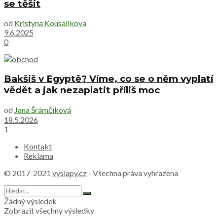
se těšit
od
Kristyna Kousalikova
9.6.2025
0
Bakšiš v Egyptě? Víme, co se o něm vyplatí
vědět a jak nezaplatit příliš moc
od
Jana Šrámčíková
18.5.2026
1
Kontakt
Reklama
© 2017-2021
vyslapy.cz
- Všechna práva vyhrazena
Žádný výsledek
Zobrazit všechny výsledky