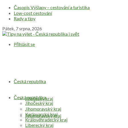
Časopis Výšlapy – cestování a turistika
Low-cost cestování
Rady a tipy
Pátek, 7 srpna, 2026
Přihlásit se
Česká republika
Česká republika
Jihočeský kraj
Jihočeský kraj
Jihomoravský kraj
Karlovarský kraj
Jihomoravský kraj
Královéhradecký kraj
Liberecký kraj