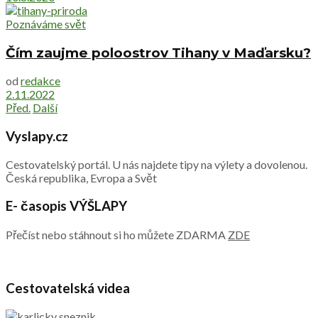
Poznáváme svět
Čím zaujme poloostrov Tihany v Maďarsku?
od
redakce
2.11.2022
Před.
Další
Vyslapy.cz
Cestovatelský portál. U nás najdete tipy na výlety a dovolenou.
Česká republika, Evropa a Svět
E- časopis VÝŠLAPY
Přečíst nebo stáhnout si ho můžete ZDARMA
ZDE
Cestovatelská videa