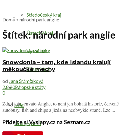
Středočeský kraj
Domů
»
národní park anglie
Štítek:
národní park anglie
Ústecký kraj
Vysočina
Snowdonia – tam, kde Islandu kralují
měkoučké mechy
Zlínský kraj
od
Jana Šrámčíková
Evropské státy
2.8.2024
0
Zdroj foto: envato Anglie, to není jen bohatá historie, červené
Svět
autobusy, fish and chips a jízda na neobvykle straně. Lze ...
Přidejte si Vyslapy.cz na Seznam.cz
Druhy výletů