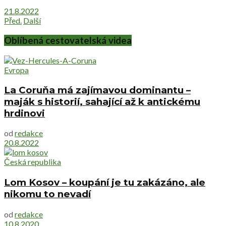
21.8.2022
Před.
Další
Oblíbená cestovatelská videa
Evropa
La Coruňa má zajímavou dominantu –
maják s historií, sahající až k antickému
hrdinovi
od
redakce
20.8.2022
Česká republika
Lom Kosov – koupání je tu zakázáno, ale
nikomu to nevadí
od
redakce
10.8.2020