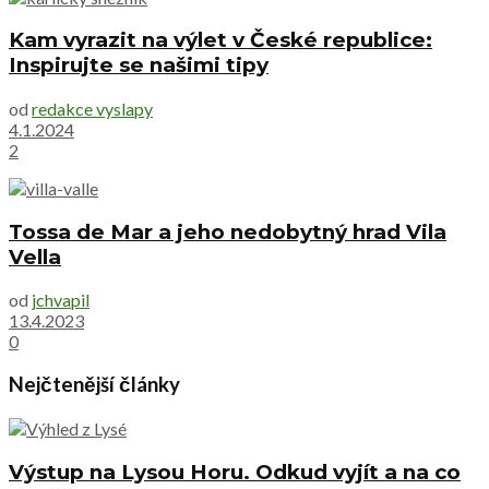
Kam vyrazit na výlet v České republice:
Inspirujte se našimi tipy
od
redakce vyslapy
4.1.2024
2
Tossa de Mar a jeho nedobytný hrad Vila
Vella
od
jchvapil
13.4.2023
0
Nejčtenější články
Výstup na Lysou Horu. Odkud vyjít a na co