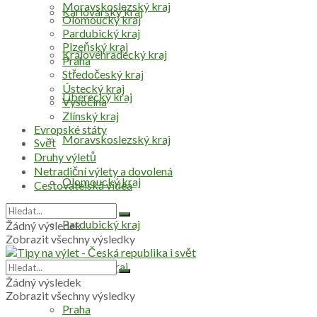
Moravskoslezský kraj
Karlovarský kraj
Olomoucký kraj
Pardubický kraj
Plzeňský kraj
Královéhradecký kraj
Praha
Středočeský kraj
Ústecký kraj
Liberecký kraj
Vysočina
Zlínský kraj
Evropské státy
Moravskoslezský kraj
Svět
Druhy výletů
Netradiční výlety a dovolená
Olomoucký kraj
Cestovatelská videa
Pardubický kraj
Žádný výsledek
Zobrazit všechny výsledky
Plzeňský kraj
Žádný výsledek
Zobrazit všechny výsledky
Praha