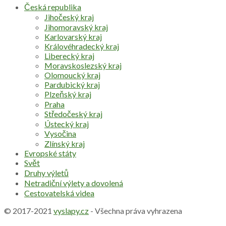
Česká republika
Jihočeský kraj
Jihomoravský kraj
Karlovarský kraj
Královéhradecký kraj
Liberecký kraj
Moravskoslezský kraj
Olomoucký kraj
Pardubický kraj
Plzeňský kraj
Praha
Středočeský kraj
Ústecký kraj
Vysočina
Zlínský kraj
Evropské státy
Svět
Druhy výletů
Netradiční výlety a dovolená
Cestovatelská videa
© 2017-2021
vyslapy.cz
- Všechna práva vyhrazena