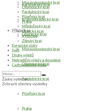
Moravskoslezský kraj
Karlovarský kraj
Olomoucký kraj
Pardubický kraj
Plzeňský kraj
Královéhradecký kraj
Praha
Středočeský kraj
Přihlásit se
Ústecký kraj
Liberecký kraj
Vysočina
Zlínský kraj
Evropské státy
Moravskoslezský kraj
Svět
Druhy výletů
Netradiční výlety a dovolená
Olomoucký kraj
Cestovatelská videa
Pardubický kraj
Žádný výsledek
Zobrazit všechny výsledky
Plzeňský kraj
Praha