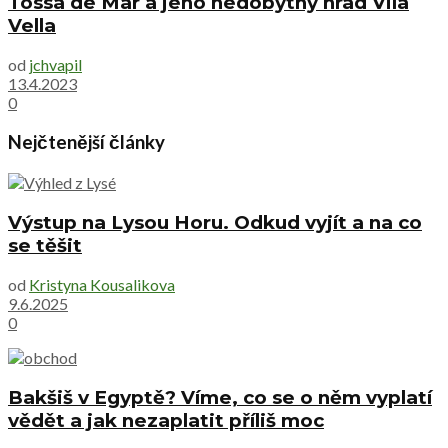
Tossa de Mar a jeho nedobytný hrad Vila
Vella
od
jchvapil
13.4.2023
0
Nejčtenější články
Výstup na Lysou Horu. Odkud vyjít a na co
se těšit
od
Kristyna Kousalikova
9.6.2025
0
Bakšiš v Egyptě? Víme, co se o něm vyplatí
vědět a jak nezaplatit příliš moc