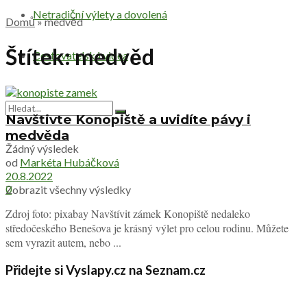
Netradiční výlety a dovolená
Domů
»
medvěd
Štítek:
medvěd
Cestovatelská videa
Navštivte Konopiště a uvidíte pávy i
medvěda
Žádný výsledek
od
Markéta Hubáčková
20.8.2022
0
Zobrazit všechny výsledky
Zdroj foto: pixabay Navštívit zámek Konopiště nedaleko
středočeského Benešova je krásný výlet pro celou rodinu. Můžete
sem vyrazit autem, nebo ...
Přidejte si Vyslapy.cz na Seznam.cz