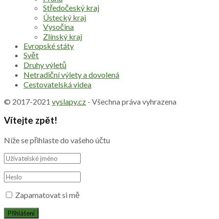
Středočeský kraj
Ústecký kraj
Vysočina
Zlínský kraj
Evropské státy
Svět
Druhy výletů
Netradiční výlety a dovolená
Cestovatelská videa
© 2017-2021
vyslapy.cz
- Všechna práva vyhrazena
Vítejte zpět!
Níže se přihlaste do vašeho účtu
Zapamatovat si mě