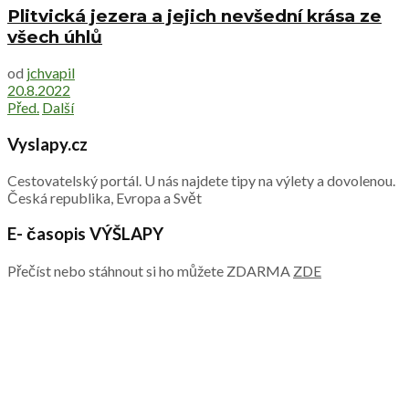
Plitvická jezera a jejich nevšední krása ze
všech úhlů
od
jchvapil
20.8.2022
Před.
Další
Vyslapy.cz
Cestovatelský portál. U nás najdete tipy na výlety a dovolenou.
Česká republika, Evropa a Svět
E- časopis VÝŠLAPY
Přečíst nebo stáhnout si ho můžete ZDARMA
ZDE