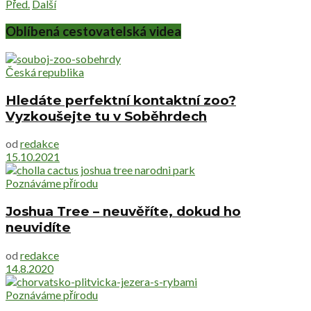
Před.
Další
Oblíbená cestovatelská videa
Česká republika
Hledáte perfektní kontaktní zoo?
Vyzkoušejte tu v Soběhrdech
od
redakce
15.10.2021
Poznáváme přírodu
Joshua Tree – neuvěříte, dokud ho
neuvidíte
od
redakce
14.8.2020
Poznáváme přírodu