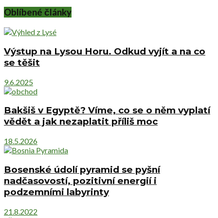
Oblíbené články
Výstup na Lysou Horu. Odkud vyjít a na co
se těšit
9.6.2025
Bakšiš v Egyptě? Víme, co se o něm vyplatí
vědět a jak nezaplatit příliš moc
18.5.2026
Bosenské údolí pyramid se pyšní
nadčasovostí, pozitivní energií i
podzemními labyrinty
21.8.2022