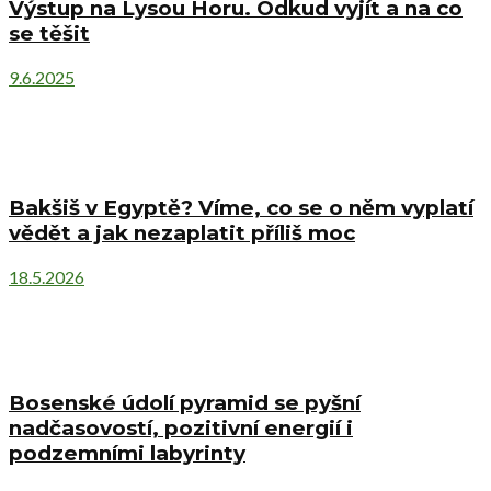
Výstup na Lysou Horu. Odkud vyjít a na co
se těšit
9.6.2025
Bakšiš v Egyptě? Víme, co se o něm vyplatí
vědět a jak nezaplatit příliš moc
18.5.2026
Bosenské údolí pyramid se pyšní
nadčasovostí, pozitivní energií i
podzemními labyrinty