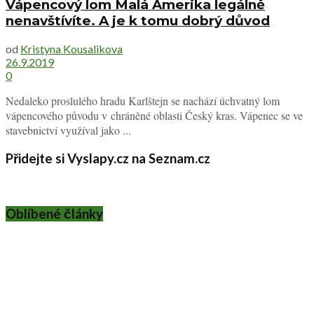
Vápencový lom Malá Amerika legálně
nenavštívíte. A je k tomu dobrý důvod
od
Kristyna Kousalikova
26.9.2019
0
Nedaleko proslulého hradu Karlštejn se nachází úchvatný lom
vápencového původu v chráněné oblasti Český kras. Vápenec se ve
stavebnictví využíval jako ...
Přidejte si Vyslapy.cz na Seznam.cz
Oblíbené články