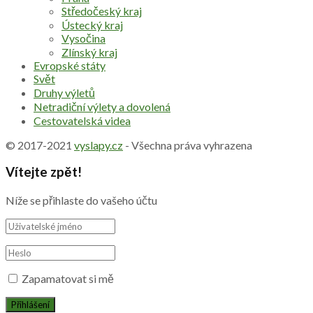
Středočeský kraj
Ústecký kraj
Vysočina
Zlínský kraj
Evropské státy
Svět
Druhy výletů
Netradiční výlety a dovolená
Cestovatelská videa
© 2017-2021
vyslapy.cz
- Všechna práva vyhrazena
Vítejte zpět!
Níže se přihlaste do vašeho účtu
Zapamatovat si mě