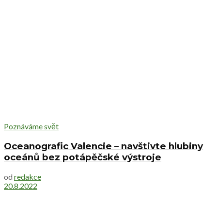
Poznáváme svět
Oceanografic Valencie – navštivte hlubiny
oceánů bez potápěčské výstroje
od
redakce
20.8.2022