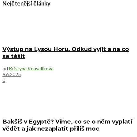
Nejčtenější články
Výstup na Lysou Horu. Odkud vyjít a na co
se těšit
od
Kristyna Kousalikova
9.6.2025
0
Bakšiš v Egyptě? Víme, co se o něm vyplatí
vědět a jak nezaplatit příliš moc