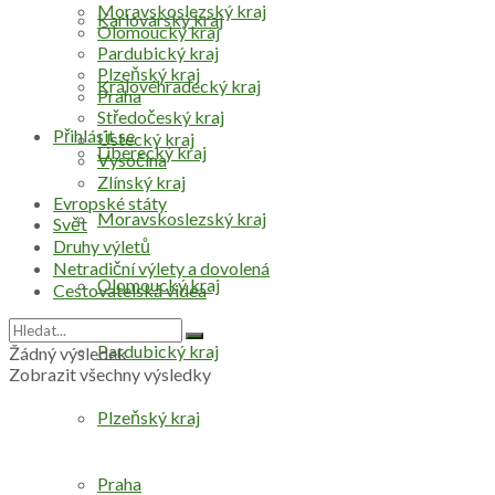
Moravskoslezský kraj
Karlovarský kraj
Olomoucký kraj
Pardubický kraj
Plzeňský kraj
Královéhradecký kraj
Praha
Středočeský kraj
Přihlásit se
Ústecký kraj
Liberecký kraj
Vysočina
Zlínský kraj
Evropské státy
Moravskoslezský kraj
Svět
Druhy výletů
Netradiční výlety a dovolená
Olomoucký kraj
Cestovatelská videa
Pardubický kraj
Žádný výsledek
Zobrazit všechny výsledky
Plzeňský kraj
Praha