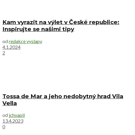
Kam vyrazit na výlet v České republice:
Inspirujte se našimi tipy
od
redakce vyslapy
4.1.2024
2
Tossa de Mar a jeho nedobytný hrad Vila
Vella
od
jchvapil
13.4.2023
0