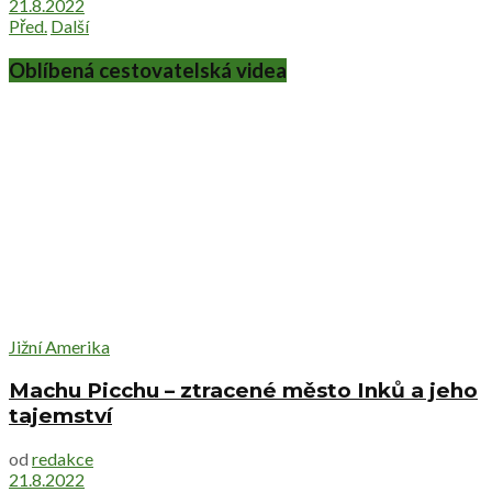
21.8.2022
Před.
Další
Oblíbená cestovatelská videa
Jižní Amerika
Machu Picchu – ztracené město Inků a jeho
tajemství
od
redakce
21.8.2022