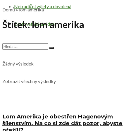
Netradiční výlety a dovolená
Domů
»
lom amerika
Štítek:
lom amerika
Cestovatelská videa
Žádný výsledek
Zobrazit všechny výsledky
Lom Amerika je obestřen Hagenovým
šílenstvím. Na co si zde dát pozor, abyste
přežili?