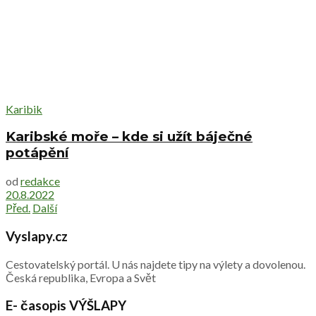
Karibik
Karibské moře – kde si užít báječné
potápění
od
redakce
20.8.2022
Před.
Další
Vyslapy.cz
Cestovatelský portál. U nás najdete tipy na výlety a dovolenou.
Česká republika, Evropa a Svět
E- časopis VÝŠLAPY