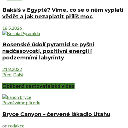
Bakšiš v Egyptě? Víme, co se o něm vyplatí
vědět a jak nezaplatit příliš moc
18.5.2026
Bosenské údolí pyramid se pyšní
nadčasovostí, pozitivní energií i
podzemními labyrinty
21.8.2022
Před.
Další
Oblíbená cestovatelská videa
Poznáváme přírodu
Bryce Canyon – červené lákadlo Utahu
od
redakce