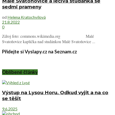
Malé Svatoňovice a léčivá studánka se
sedmi prameny
od
Helena Kratochvílová
21.8.2022
0
Zdroj foto: commons.wikimedia.org Malé
Svatoňovice kaplička nad studánkou Malé Svatoňovice ...
Přidejte si Vyslapy.cz na Seznam.cz
Oblíbené články
Výstup na Lysou Horu. Odkud vyjít a na co
se těšit
9.6.2025