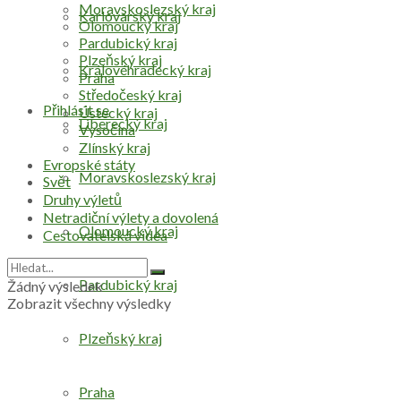
Moravskoslezský kraj
Karlovarský kraj
Olomoucký kraj
Pardubický kraj
Plzeňský kraj
Královéhradecký kraj
Praha
Středočeský kraj
Přihlásit se
Ústecký kraj
Liberecký kraj
Vysočina
Zlínský kraj
Evropské státy
Moravskoslezský kraj
Svět
Druhy výletů
Netradiční výlety a dovolená
Olomoucký kraj
Cestovatelská videa
Pardubický kraj
Žádný výsledek
Zobrazit všechny výsledky
Plzeňský kraj
Praha