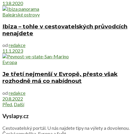
13.8.2020
Baleárské ostrovy
Ibiza – tohle v cestovatelských průvodcích
nenajdete
od
redakce
11.1.2023
Evropa
Je třetí nejmenší v Evropě, přesto však
rozhodně má co nabídnout
od
redakce
20.8.2022
Před.
Další
Vyslapy.cz
Cestovatelský portál. U nás najdete tipy na výlety a dovolenou.
Česká republika, Evropa a Svět