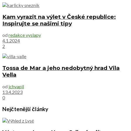
Kam vyrazit na výlet v České republice:
Inspirujte se našimi tipy
od
redakce vyslapy
4.1.2024
2
Tossa de Mar a jeho nedobytný hrad Vila
Vella
od
jchvapil
13.4.2023
0
Nejčtenější články