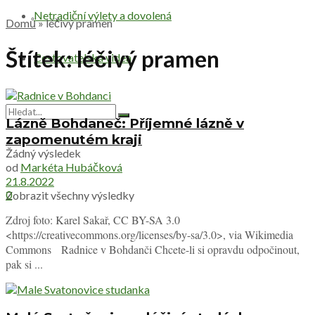
Netradiční výlety a dovolená
Domů
»
léčivý pramen
Štítek:
léčivý pramen
Cestovatelská videa
Lázně Bohdaneč: Příjemné lázně v
zapomenutém kraji
Žádný výsledek
od
Markéta Hubáčková
21.8.2022
0
Zobrazit všechny výsledky
Zdroj foto: Karel Sakař, CC BY-SA 3.0
<https://creativecommons.org/licenses/by-sa/3.0>, via Wikimedia
Commons Radnice v Bohdanči Chcete-li si opravdu odpočinout,
pak si ...