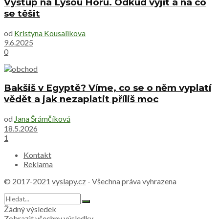
Výstup na Lysou Horu. Odkud vyjít a na co
se těšit
od
Kristyna Kousalikova
9.6.2025
0
Bakšiš v Egyptě? Víme, co se o něm vyplatí
vědět a jak nezaplatit příliš moc
od
Jana Šrámčíková
18.5.2026
1
Kontakt
Reklama
© 2017-2021
vyslapy.cz
- Všechna práva vyhrazena
Žádný výsledek
Zobrazit všechny výsledky