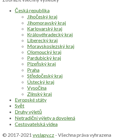
Česká republika
Jihočeský kraj
Jihomoravský kraj
Karlovarský kraj
Královéhradecký kraj
Liberecký kraj
Moravskoslezský kraj
Olomoucký kraj
Pardubický kraj
Plzeňský kraj
Praha
Středočeský kraj
Ústecký kraj
Vysočina
Zlínský kraj
Evropské státy
Svět
Druhy výletů
Netradiční výlety a dovolená
Cestovatelská videa
© 2017-2021
vyslapy.cz
- Všechna práva vyhrazena