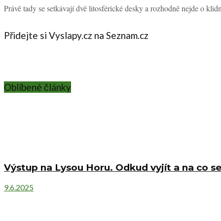
Právě tady se setkávají dvě litosférické desky a rozhodně nejde o klidn
Přidejte si Vyslapy.cz na Seznam.cz
Oblíbené články
Výstup na Lysou Horu. Odkud vyjít a na co se
9.6.2025