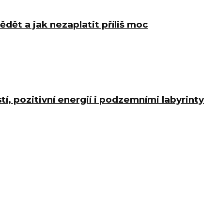
ědět a jak nezaplatit příliš moc
í, pozitivní energií i podzemními labyrinty