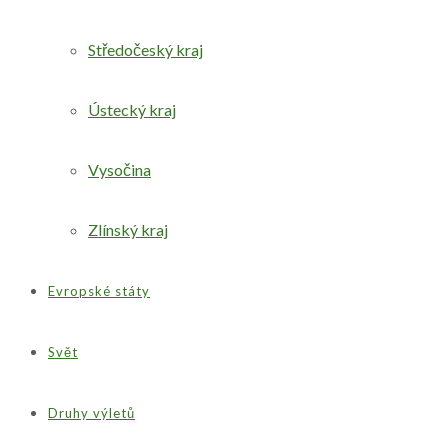
Středočeský kraj
Ústecký kraj
Vysočina
Zlínský kraj
Evropské státy
Svět
Druhy výletů