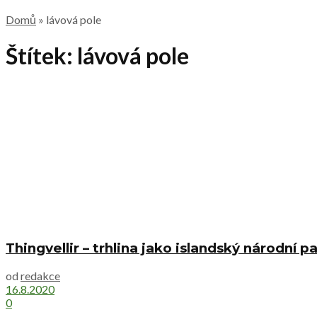
Domů
»
lávová pole
Štítek:
lávová pole
Thingvellir – trhlina jako islandský národní p
od
redakce
16.8.2020
0