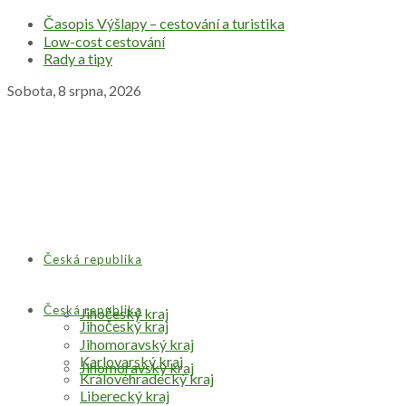
Časopis Výšlapy – cestování a turistika
Low-cost cestování
Rady a tipy
Sobota, 8 srpna, 2026
Česká republika
Česká republika
Jihočeský kraj
Jihočeský kraj
Jihomoravský kraj
Karlovarský kraj
Jihomoravský kraj
Královéhradecký kraj
Liberecký kraj