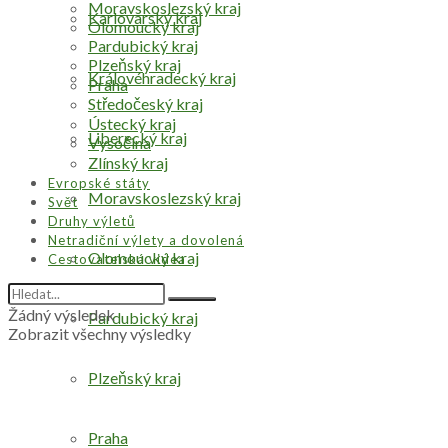
Moravskoslezský kraj
Karlovarský kraj
Olomoucký kraj
Pardubický kraj
Plzeňský kraj
Královéhradecký kraj
Praha
Středočeský kraj
Ústecký kraj
Liberecký kraj
Vysočina
Zlínský kraj
Evropské státy
Moravskoslezský kraj
Svět
Druhy výletů
Netradiční výlety a dovolená
Olomoucký kraj
Cestovatelská videa
Žádný výsledek
Pardubický kraj
Zobrazit všechny výsledky
Plzeňský kraj
Praha