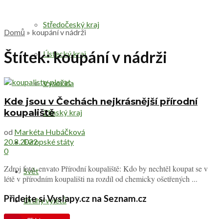
Středočeský kraj
Domů
»
koupání v nádrži
Štítek:
koupání v nádrži
Ústecký kraj
Vysočina
Kde jsou v Čechách nejkrásnější přírodní
koupaliště
Zlínský kraj
od
Markéta Hubáčková
Evropské státy
20.8.2022
0
Zdroj foto. envato Přírodní koupaliště: Kdo by nechtěl koupat se v
Svět
létě v přírodním koupališti na rozdíl od chemicky ošetřených ...
Přidejte si Vyslapy.cz na Seznam.cz
Druhy výletů