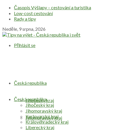
Časopis Výšlapy – cestování a turistika
Low-cost cestování
Rady a tipy
Neděle, 9 srpna, 2026
Přihlásit se
Česká republika
Česká republika
Jihočeský kraj
Jihočeský kraj
Jihomoravský kraj
Karlovarský kraj
Jihomoravský kraj
Královéhradecký kraj
Liberecký kraj