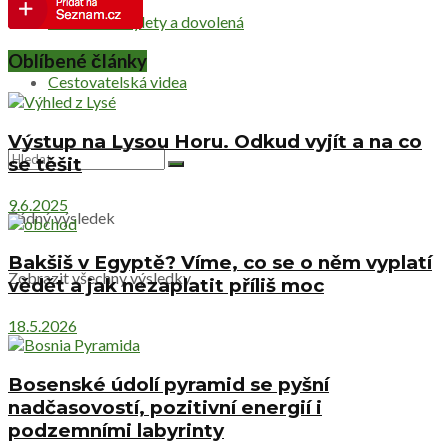
Netradiční výlety a dovolená
Oblíbené články
Cestovatelská videa
Výstup na Lysou Horu. Odkud vyjít a na co
se těšit
9.6.2025
Žádný výsledek
Bakšiš v Egyptě? Víme, co se o něm vyplatí
Zobrazit všechny výsledky
vědět a jak nezaplatit příliš moc
18.5.2026
Bosenské údolí pyramid se pyšní
nadčasovostí, pozitivní energií i
podzemními labyrinty