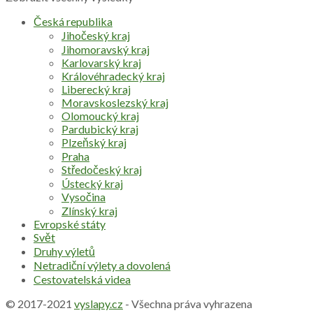
Česká republika
Jihočeský kraj
Jihomoravský kraj
Karlovarský kraj
Královéhradecký kraj
Liberecký kraj
Moravskoslezský kraj
Olomoucký kraj
Pardubický kraj
Plzeňský kraj
Praha
Středočeský kraj
Ústecký kraj
Vysočina
Zlínský kraj
Evropské státy
Svět
Druhy výletů
Netradiční výlety a dovolená
Cestovatelská videa
© 2017-2021
vyslapy.cz
- Všechna práva vyhrazena