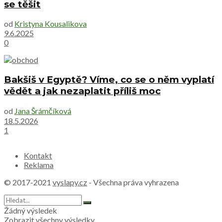
se těšit
od
Kristyna Kousalikova
9.6.2025
0
Bakšiš v Egyptě? Víme, co se o něm vyplatí
vědět a jak nezaplatit příliš moc
od
Jana Šrámčíková
18.5.2026
1
Kontakt
Reklama
© 2017-2021
vyslapy.cz
- Všechna práva vyhrazena
Žádný výsledek
Zobrazit všechny výsledky