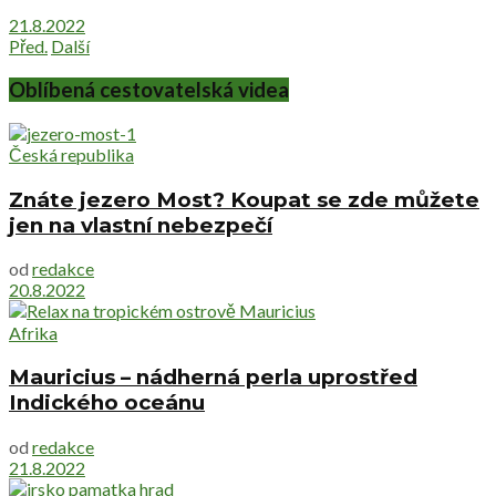
21.8.2022
Před.
Další
Oblíbená cestovatelská videa
Česká republika
Znáte jezero Most? Koupat se zde můžete
jen na vlastní nebezpečí
od
redakce
20.8.2022
Afrika
Mauricius – nádherná perla uprostřed
Indického oceánu
od
redakce
21.8.2022