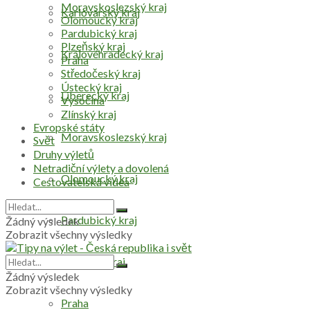
Moravskoslezský kraj
Karlovarský kraj
Olomoucký kraj
Pardubický kraj
Plzeňský kraj
Královéhradecký kraj
Praha
Středočeský kraj
Ústecký kraj
Liberecký kraj
Vysočina
Zlínský kraj
Evropské státy
Moravskoslezský kraj
Svět
Druhy výletů
Netradiční výlety a dovolená
Olomoucký kraj
Cestovatelská videa
Pardubický kraj
Žádný výsledek
Zobrazit všechny výsledky
Plzeňský kraj
Žádný výsledek
Zobrazit všechny výsledky
Praha