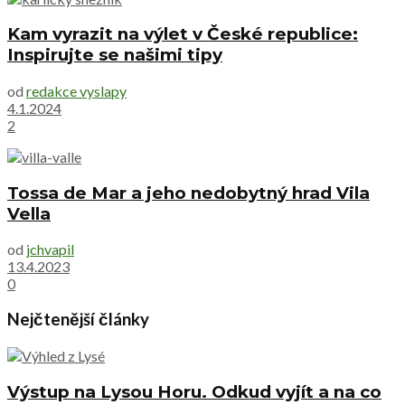
Kam vyrazit na výlet v České republice:
Inspirujte se našimi tipy
od
redakce vyslapy
4.1.2024
2
Tossa de Mar a jeho nedobytný hrad Vila
Vella
od
jchvapil
13.4.2023
0
Nejčtenější články
Výstup na Lysou Horu. Odkud vyjít a na co